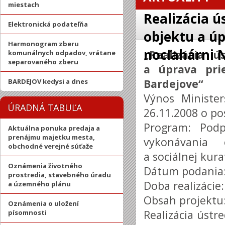
miestach
Realizácia 
Elektronická podateľňa
objektu a úp
Harmonogram zberu
nocľahárni 
„Realizácia 
komunálnych odpadov, vrátane
separovaného zberu
a úprava pri
Bardejove“
BARDEJOV kedysi a dnes
Výnos Minister
ÚRADNÁ TABUĽA
26.11.2008 o po
Program: Podpo
Aktuálna ponuka predaja a
prenájmu majetku mesta,
vykonávania 
obchodné verejné súťaže
a sociálnej kura
Oznámenia životného
Dátum podania:
prostredia, stavebného úradu
Doba realizácie:
a územného plánu
Obsah projek
Oznámenia o uložení
Realizácia úst
písomnosti