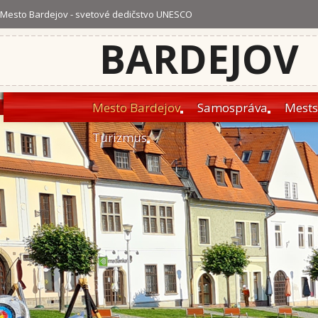
Mesto Bardejov - svetové dedičstvo UNESCO
BARDEJOV
Mesto Bardejov
Samospráva
Mests
Turizmus