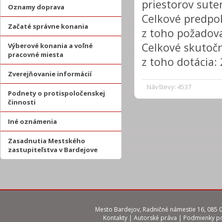
priestorov sute
Oznamy doprava
Celkové predpok
Začaté správne konania
z toho požadova
Celkové skutočn
Výberové konania a voľné
pracovné miesta
z toho dotácia: 
Zverejňovanie informácií
Návštevy: 4537
Podnety o protispoločenskej
činnosti
Iné oznámenia
Zasadnutia Mestského
zastupiteľstva v Bardejove
Mesto Bardejov, Radničné námestie 16, 085 01
Kontakty
|
Autorské práva
|
Podmienky po