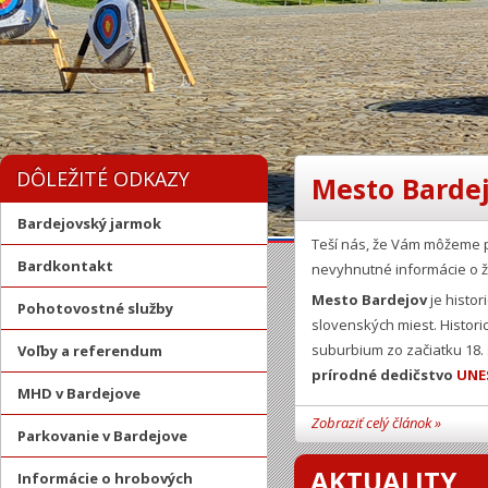
DÔLEŽITÉ ODKAZY
Mesto Bardej
Bardejovský jarmok
Teší nás, že Vám môžeme 
Bardkontakt
nevyhnutné informácie o ž
Mesto Bardejov
je histor
Pohotovostné služby
slovenských miest. Histor
suburbium zo začiatku 18.
Voľby a referendum
prírodné dedičstvo
UNE
MHD v Bardejove
Zobraziť celý článok »
Parkovanie v Bardejove
AKTUALITY
Informácie o hrobových