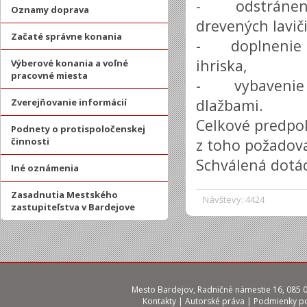
- odstránenie 
Oznamy doprava
drevených lavič
Začaté správne konania
- doplnenie o
ihriska,
Výberové konania a voľné
pracovné miesta
- vybavenie 
dlažbami.
Zverejňovanie informácií
Celkové predpok
Podnety o protispoločenskej
činnosti
z toho požadova
Schválená dotác
Iné oznámenia
Zasadnutia Mestského
Návštevy: 4424
zastupiteľstva v Bardejove
Mesto Bardejov, Radničné námestie 16, 085 01
Kontakty
|
Autorské práva
|
Podmienky po