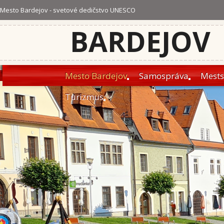
Mesto Bardejov - svetové dedičstvo UNESCO
BARDEJOV
Mesto Bardejov
Samospráva
Mests
Turizmus