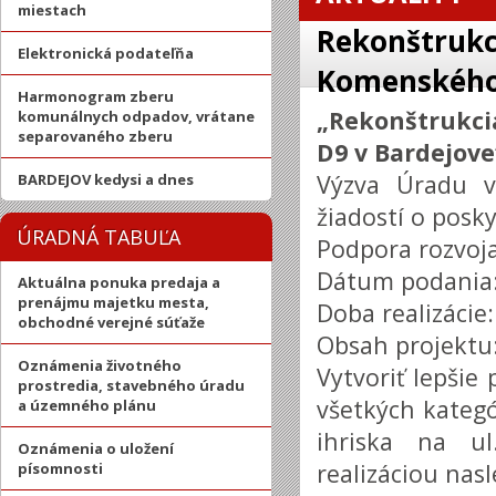
miestach
Rekonštrukci
Elektronická podateľňa
Komenského 
Harmonogram zberu
„Rekonštrukci
komunálnych odpadov, vrátane
separovaného zberu
D9 v Bardejove
Výzva Úradu v
BARDEJOV kedysi a dnes
žiadostí o posk
ÚRADNÁ TABUĽA
Podpora rozvoja
Dátum podania:
Aktuálna ponuka predaja a
prenájmu majetku mesta,
Doba realizácie
obchodné verejné súťaže
Obsah projektu
Oznámenia životného
Vytvoriť lepšie
prostredia, stavebného úradu
všetkých kateg
a územného plánu
ihriska na 
Oznámenia o uložení
realizáciou nasl
písomnosti