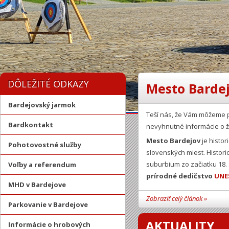
DÔLEŽITÉ ODKAZY
Mesto Bardej
Bardejovský jarmok
Teší nás, že Vám môžeme 
Bardkontakt
nevyhnutné informácie o ž
Mesto Bardejov
je histor
Pohotovostné služby
slovenských miest. Histor
suburbium zo začiatku 18.
Voľby a referendum
prírodné dedičstvo
UNE
MHD v Bardejove
Zobraziť celý článok »
Parkovanie v Bardejove
AKTUALITY
Informácie o hrobových