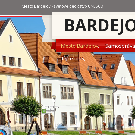
Mesto Bardejov - svetové dedičstvo UNESCO
BARDEJ
Mesto Bardejov
Samospráv
Turizmus