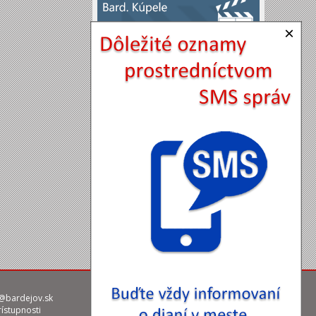
×
@bardejov.sk
rístupnosti