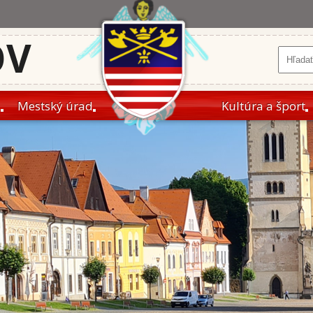
OV
a
Mestský úrad
Kultúra a šport