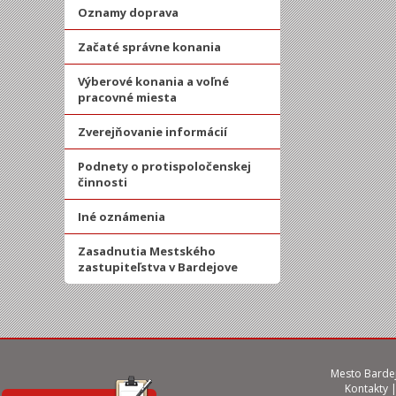
Oznamy doprava
Začaté správne konania
Výberové konania a voľné
pracovné miesta
Zverejňovanie informácií
Podnety o protispoločenskej
činnosti
Iné oznámenia
Zasadnutia Mestského
zastupiteľstva v Bardejove
Mesto Bardej
Kontakty