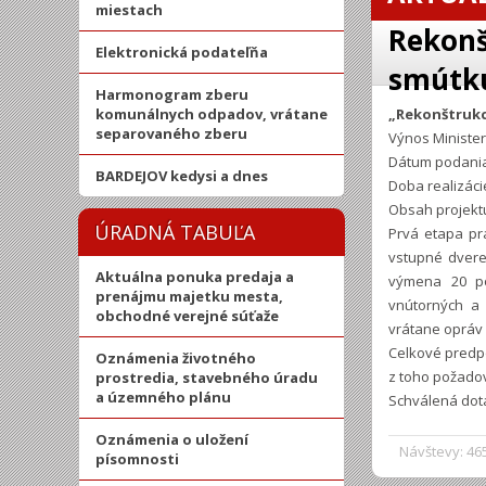
miestach
Rekonš
Elektronická podateľňa
smútku
Harmonogram zberu
komunálnych odpadov, vrátane
„Rekonštrukc
separovaného zberu
Výnos Ministers
Dátum podania
BARDEJOV kedysi a dnes
Doba realizáci
Obsah projekt
ÚRADNÁ TABUĽA
Prvá etapa pr
vstupné dvere
Aktuálna ponuka predaja a
výmena 20 pô
prenájmu majetku mesta,
vnútorných a 
obchodné verejné súťaže
vrátane opráv 
Celkové predpo
Oznámenia životného
z toho požadov
prostredia, stavebného úradu
a územného plánu
Schválená dotá
Oznámenia o uložení
Návštevy: 46
písomnosti