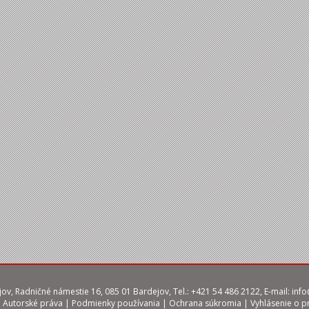
ov, Radničné námestie 16, 085 01 Bardejov, Tel.: +421 54 486 2122, E-mail:
info
|
Autorské práva
|
Podmienky používania
|
Ochrana súkromia
|
Vyhlásenie o p