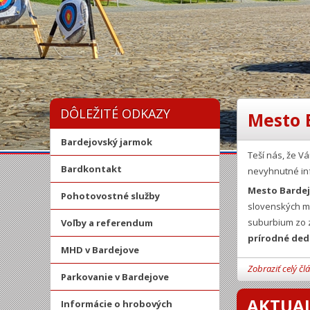
DÔLEŽITÉ ODKAZY
Mesto 
Bardejovský jarmok
Teší nás, že 
Bardkontakt
nevyhnutné in
Mesto Barde
Pohotovostné služby
slovenských mi
suburbium zo z
Voľby a referendum
prírodné ded
MHD v Bardejove
Zobraziť celý čl
Parkovanie v Bardejove
AKTUAL
Informácie o hrobových