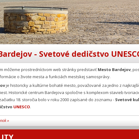
Bardejov - Svetové dedičstvo UNESC
Vám môžeme prostredníctvom web stránky predstaviť
Mesto Bardejov
, po
formácie o živote mesta a funkciách mestskej samosprávy.
jov
je historicky a kultúrne bohaté mesto, považované za jedno z najkrajší
est. Historické centrum Bardejova spoločne s komplexom stavieb tvoriaci
ačiatku 18. storočia bolo v roku 2000 zapísané do zoznamu -
Svetové ku
ičstvo
UNESCO
.
ánok »
ITY