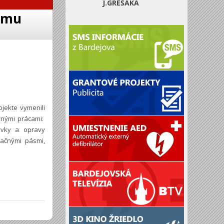
J.GREŠÁKA
omu
jekte vymenili
vnými prácami:
ávky a opravy
lačnými pásmi,