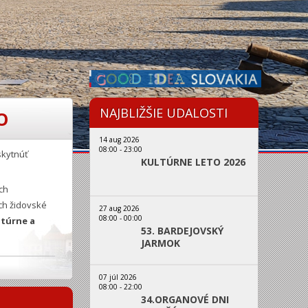
NAJBLIŽŠIE UDALOSTI
O
14 aug 2026
08:00
-
23:00
skytnúť
KULTÚRNE LETO 2026
ch
ch židovské
27 aug 2026
08:00
-
00:00
ltúrne a
53. BARDEJOVSKÝ
JARMOK
07 júl 2026
08:00
-
22:00
34.ORGANOVÉ DNI