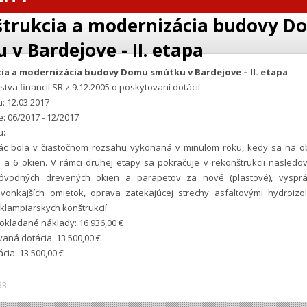
trukcia a modernizácia budovy D
 v Bardejove - II. etapa
ia a modernizácia budovy Domu smútku v Bardejove – II. etapa
tva financií SR z 9.12.2005 o poskytovaní dotácií
: 12.03.2017
e: 06/2017 - 12/2017
u:
ác bola v čiastočnom rozsahu vykonaná v minulom roku, kedy sa na ob
 a 6 okien. V rámci druhej etapy sa pokračuje v rekonštrukcii nasledo
vodných drevených okien a parapetov za nové (plastové), vyspr
vonkajších omietok, oprava zatekajúcej strechy asfaltovými hydroizo
klampiarskych konštrukcií.
kladané náklady: 16 936,00 €
aná dotácia: 13 500,00 €
cia: 13 500,00 €
53