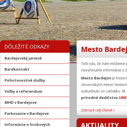
DÔLEŽITÉ ODKAZY
Mesto Bardej
Bardejovský jarmok
Teší nás, že Vám môžeme 
Bardkontakt
nevyhnutné informácie o ž
Mesto Bardejov
je histor
Pohotovostné služby
slovenských miest. Histor
suburbium zo začiatku 18.
Voľby a referendum
prírodné dedičstvo
UNE
MHD v Bardejove
Zobraziť celý článok »
Parkovanie v Bardejove
AKTUALITY
Informácie o hrobových