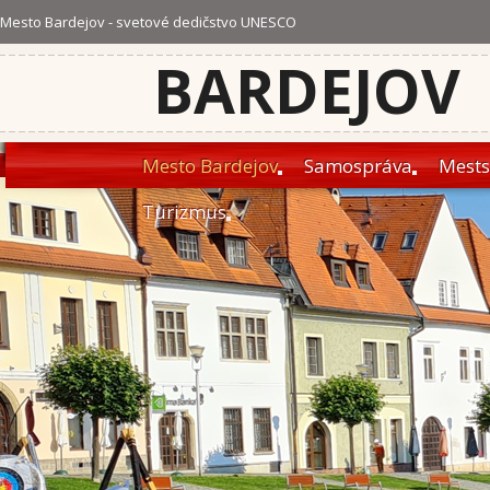
Mesto Bardejov - svetové dedičstvo UNESCO
BARDEJOV
Mesto Bardejov
Samospráva
Mests
Turizmus