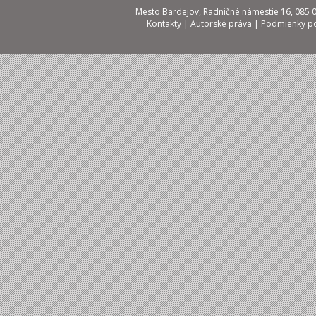
Mesto Bardejov, Radničné námestie 16, 085 01
Kontakty
|
Autorské práva
|
Podmienky po