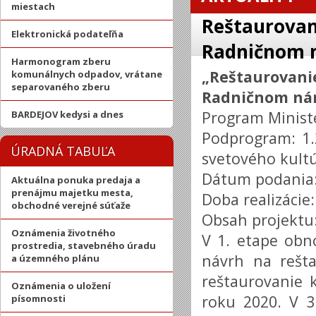
miestach
Reštaurovan
Elektronická podateľňa
Radničnom ná
Harmonogram zberu
„Reštaurov
komunálnych odpadov, vrátane
separovaného zberu
Radničnom náme
Program Ministe
BARDEJOV kedysi a dnes
Podprogram: 1.
ÚRADNÁ TABUĽA
svetového kult
Dátum podania:
Aktuálna ponuka predaja a
prenájmu majetku mesta,
Doba realizácie
obchodné verejné súťaže
Obsah projektu
Oznámenia životného
V 1. etape obn
prostredia, stavebného úradu
návrh na rešta
a územného plánu
reštaurovanie
Oznámenia o uložení
roku 2020. V 3
písomnosti