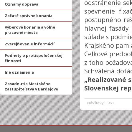
odstránenie se
Oznamy doprava
spevnenie fix
Začaté správne konania
postupného reš
hlavnej fasády 
Výberové konania a voľné
pracovné miesta
súlade s podmi
Krajského pami
Zverejňovanie informácií
Celkové predpok
Podnety o protispoločenskej
činnosti
z toho požadova
Schválená dotác
Iné oznámenia
„Realizované 
Zasadnutia Mestského
Slovenskej rep
zastupiteľstva v Bardejove
Návštevy: 3963