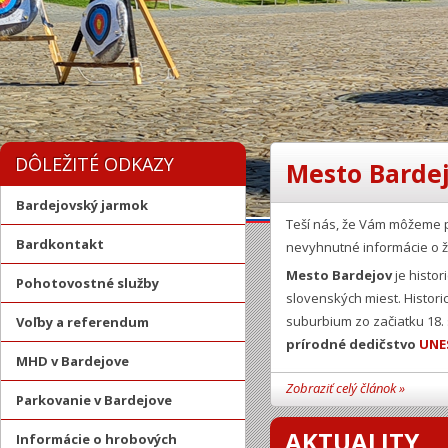
DÔLEŽITÉ ODKAZY
Mesto Bardej
Bardejovský jarmok
Teší nás, že Vám môžeme 
Bardkontakt
nevyhnutné informácie o ž
Mesto Bardejov
je histor
Pohotovostné služby
slovenských miest. Histor
suburbium zo začiatku 18.
Voľby a referendum
prírodné dedičstvo
UNE
MHD v Bardejove
Zobraziť celý článok »
Parkovanie v Bardejove
AKTUALITY
Informácie o hrobových