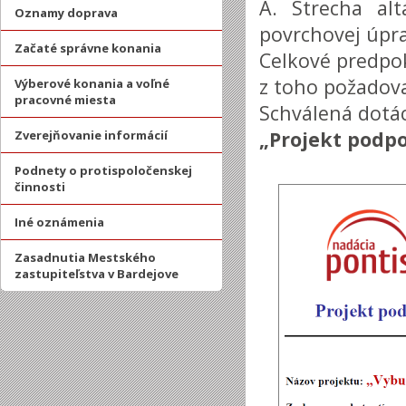
A. Strecha al
Oznamy doprava
povrchovej úpra
Začaté správne konania
Celkové predpok
z toho požadova
Výberové konania a voľné
pracovné miesta
Schválená dotác
„Projekt podpo
Zverejňovanie informácií
Podnety o protispoločenskej
činnosti
Iné oznámenia
Zasadnutia Mestského
zastupiteľstva v Bardejove