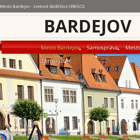
Mesto Bardejov - svetové dedičstvo UNESCO
BARDEJOV
Mesto Bardejov
Samospráva
Mests
Turizmus