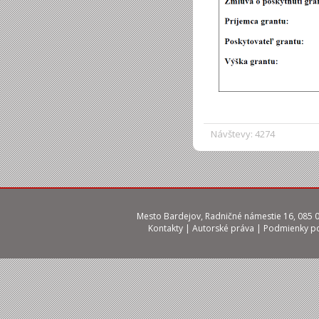
Návštevy: 4274
Mesto Bardejov, Radničné námestie 16, 085 01
Kontakty
|
Autorské práva
|
Podmienky po