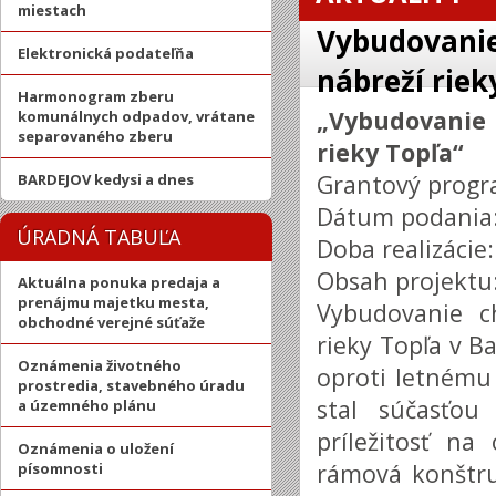
miestach
Vybudovanie
Elektronická podateľňa
nábreží riek
Harmonogram zberu
„Vybudovanie
komunálnych odpadov, vrátane
separovaného zberu
rieky Topľa“
Grantový progr
BARDEJOV kedysi a dnes
Dátum podania:
ÚRADNÁ TABUĽA
Doba realizácie
Obsah projektu
Aktuálna ponuka predaja a
prenájmu majetku mesta,
Vybudovanie c
obchodné verejné súťaže
rieky Topľa v B
Oznámenia životného
oproti letnému 
prostredia, stavebného úradu
stal súčasťou
a územného plánu
príležitosť n
Oznámenia o uložení
rámová konštr
písomnosti