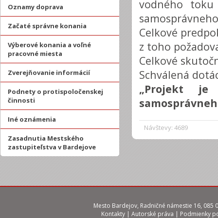
vodného toku 
Oznamy doprava
samosprávneho 
Začaté správne konania
Celkové predpok
z toho požadova
Výberové konania a voľné
pracovné miesta
Celkové skutočn
Schválená dotác
Zverejňovanie informácií
„Projekt je
Podnety o protispoločenskej
činnosti
samosprávneho
Iné oznámenia
Návštevy: 4689
Zasadnutia Mestského
zastupiteľstva v Bardejove
Mesto Bardejov, Radničné námestie 16, 085 01
Kontakty
|
Autorské práva
|
Podmienky po