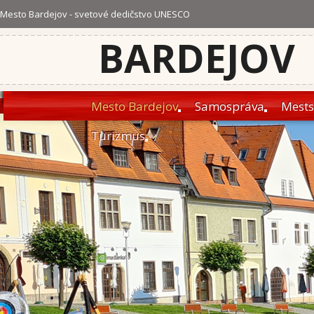
Mesto Bardejov - svetové dedičstvo UNESCO
BARDEJOV
Mesto Bardejov
Samospráva
Mests
Turizmus