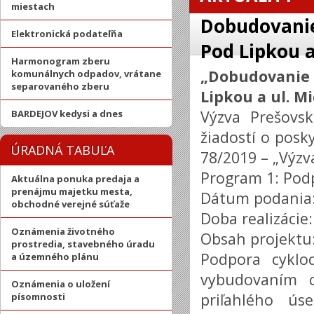
miestach
Dobudovanie 
Elektronická podateľňa
Pod Lipkou a
Harmonogram zberu
„Dobudovanie
komunálnych odpadov, vrátane
separovaného zberu
Lipkou a ul. M
Výzva Prešovs
BARDEJOV kedysi a dnes
žiadostí o posk
ÚRADNÁ TABUĽA
78/2019 – „Výzv
Program 1: Pod
Aktuálna ponuka predaja a
prenájmu majetku mesta,
Dátum podania:
obchodné verejné súťaže
Doba realizácie
Oznámenia životného
Obsah projektu
prostredia, stavebného úradu
Podpora cyklo
a územného plánu
vybudovaním c
Oznámenia o uložení
priľahlého ús
písomnosti