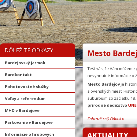
DÔLEŽITÉ ODKAZY
Mesto Bardej
Bardejovský jarmok
Teší nás, že Vám môžeme 
Bardkontakt
nevyhnutné informácie o ž
Mesto Bardejov
je histor
Pohotovostné služby
slovenských miest. Histor
suburbium zo začiatku 18.
Voľby a referendum
prírodné dedičstvo
UNE
MHD v Bardejove
Zobraziť celý článok »
Parkovanie v Bardejove
AKTUALITY
Informácie o hrobových