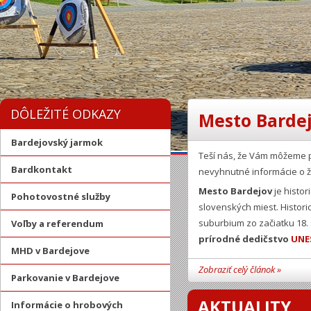
DÔLEŽITÉ ODKAZY
Mesto Bardej
Bardejovský jarmok
Teší nás, že Vám môžeme 
Bardkontakt
nevyhnutné informácie o ž
Mesto Bardejov
je histor
Pohotovostné služby
slovenských miest. Histor
suburbium zo začiatku 18.
Voľby a referendum
prírodné dedičstvo
UNE
MHD v Bardejove
Zobraziť celý článok »
Parkovanie v Bardejove
AKTUALITY
Informácie o hrobových