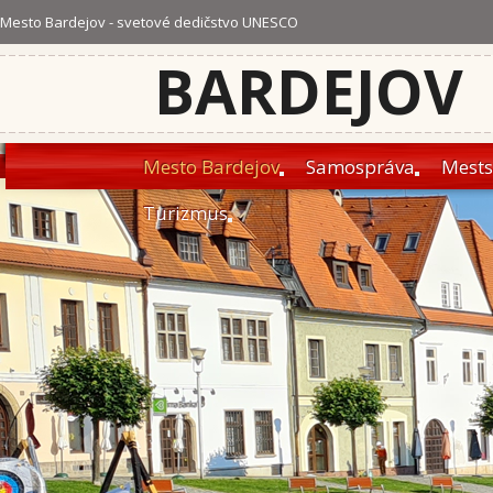
Mesto Bardejov - svetové dedičstvo UNESCO
BARDEJOV
Mesto Bardejov
Samospráva
Mests
Turizmus