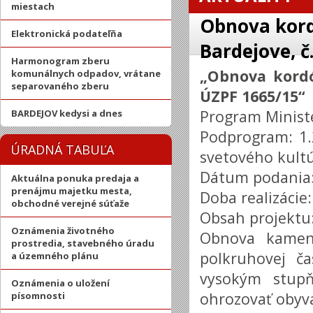
miestach
Obnova kord
Elektronická podateľňa
Bardejove, č
Harmonogram zberu
„Obnova kordó
komunálnych odpadov, vrátane
separovaného zberu
ÚZPF 1665/15“
Program Ministe
BARDEJOV kedysi a dnes
Podprogram: 1.
ÚRADNÁ TABUĽA
svetového kult
Dátum podania:
Aktuálna ponuka predaja a
prenájmu majetku mesta,
Doba realizácie
obchodné verejné súťaže
Obsah projektu
Oznámenia životného
Obnova kamenn
prostredia, stavebného úradu
polkruhovej ča
a územného plánu
vysokým stup
Oznámenia o uložení
ohrozovať obyva
písomnosti