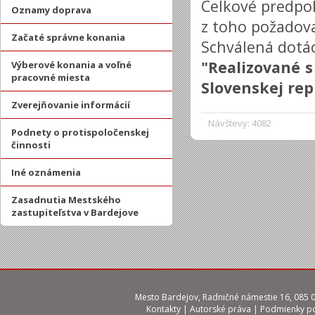
Celkové predpok
Oznamy doprava
z toho požadova
Začaté správne konania
Schválená dotác
"Realizované 
Výberové konania a voľné
pracovné miesta
Slovenskej rep
Zverejňovanie informácií
Návštevy: 4082
Podnety o protispoločenskej
činnosti
Iné oznámenia
Zasadnutia Mestského
zastupiteľstva v Bardejove
Mesto Bardejov, Radničné námestie 16, 085 01
Kontakty
|
Autorské práva
|
Podmienky po