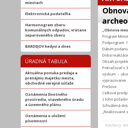
miestach
Obnova
Elektronická podateľňa
archeo
Harmonogram zberu
komunálnych odpadov, vrátane
„Obnova mests
separovaného zberu
Program Minist
Podprogram: 1.
BARDEJOV kedysi a dnes
Dátum podania
Doba realizáci
ÚRADNÁ TABUĽA
Obsah projekt
Pokračovať v 
Aktuálna ponuka predaja a
výskum – ukon
prenájmu majetku mesta,
vypracovanie 
obchodné verejné súťaže
Prešove.
Celkové predpo
Oznámenia životného
z toho požadov
prostredia, stavebného úradu
a územného plánu
Schválená dotá
„Realizované s
Oznámenia o uložení
písomnosti
Návštevy: 40