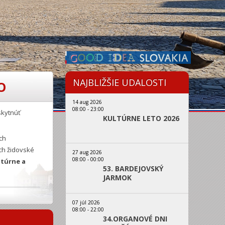
NAJBLIŽŠIE UDALOSTI
O
14 aug 2026
08:00
-
23:00
skytnúť
KULTÚRNE LETO 2026
ch
ch židovské
27 aug 2026
08:00
-
00:00
ltúrne a
53. BARDEJOVSKÝ
JARMOK
07 júl 2026
08:00
-
22:00
34.ORGANOVÉ DNI