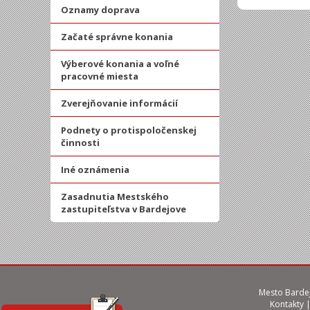
Oznamy doprava
Začaté správne konania
Výberové konania a voľné
pracovné miesta
Zverejňovanie informácií
Podnety o protispoločenskej
činnosti
Iné oznámenia
Zasadnutia Mestského
zastupiteľstva v Bardejove
Mesto Bardej
Kontakty