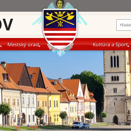
OV
a
Mestský úrad
Kultúra a šport