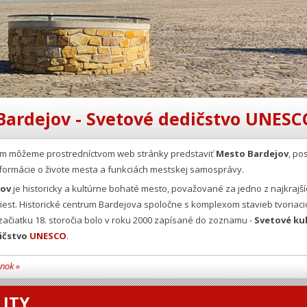
Bardejov - Svetové dedičstvo UNESC
Vám môžeme prostredníctvom web stránky predstaviť
Mesto Bardejov
, po
formácie o živote mesta a funkciách mestskej samosprávy.
jov
je historicky a kultúrne bohaté mesto, považované za jedno z najkrajší
est. Historické centrum Bardejova spoločne s komplexom stavieb tvoriaci
ačiatku 18. storočia bolo v roku 2000 zapísané do zoznamu -
Svetové ku
ičstvo
UNESCO
.
ánok »
ITY