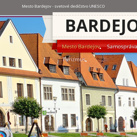
Mesto Bardejov - svetové dedičstvo UNESCO
BARDEJ
Mesto Bardejov
Samospráv
Turizmus