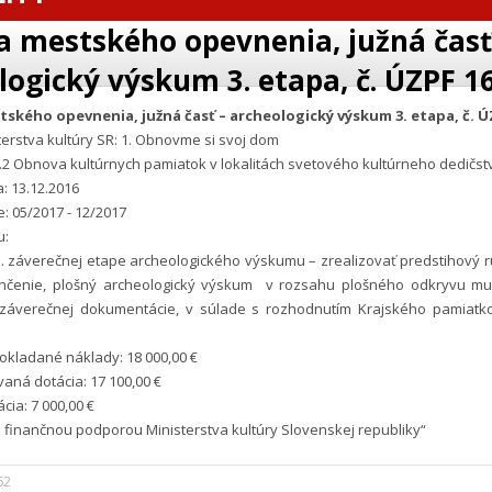
 mestského opevnenia, južná časť
logický výskum 3. etapa, č. ÚZPF 1
kého opevnenia, južná časť – archeologický výskum 3. etapa, č. Ú
erstva kultúry SR: 1. Obnovme si svoj dom
2 Obnova kultúrnych pamiatok v lokalitách svetového kultúrneho dedičst
: 13.12.2016
e: 05/2017 - 12/2017
u:
3. záverečnej etape archeologického výskumu – zrealizovať predstihový 
čenie, plošný archeologický výskum v rozsahu plošného odkryvu mu
záverečnej dokumentácie, v súlade s rozhodnutím Krajského pamiat
kladané náklady: 18 000,00 €
aná dotácia: 17 100,00 €
cia: 7 000,00 €
 finančnou podporou Ministerstva kultúry Slovenskej republiky“
62