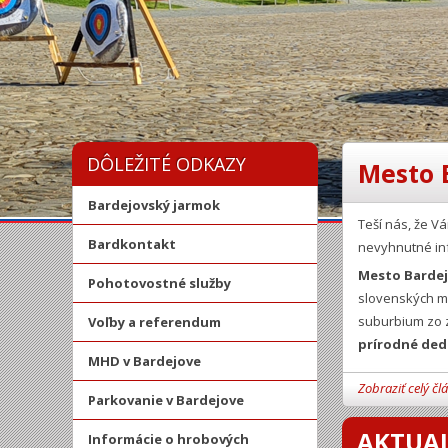
DÔLEŽITÉ ODKAZY
Mesto 
Bardejovský jarmok
Teší nás, že 
Bardkontakt
nevyhnutné in
Mesto Barde
Pohotovostné služby
slovenských mi
suburbium zo z
Voľby a referendum
prírodné ded
MHD v Bardejove
Zobraziť celý čl
Parkovanie v Bardejove
AKTUAL
Informácie o hrobových