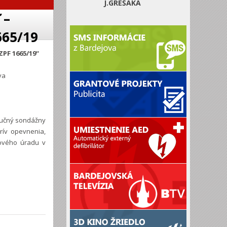
J.GREŠÁKA
 –
665/19
ZPF 1665/19“
va
ručný sondážny
rív opevnenia,
kového úradu v