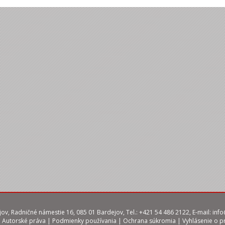
ov, Radničné námestie 16, 085 01 Bardejov, Tel.: +421 54 486 2122, E-mail:
info
|
Autorské práva
|
Podmienky používania
|
Ochrana súkromia
|
Vyhlásenie o p