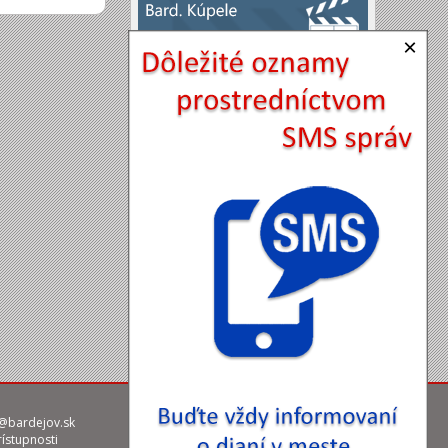
×
@bardejov.sk
rístupnosti