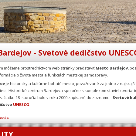
Bardejov - Svetové dedičstvo UNESC
Vám môžeme prostredníctvom web stránky predstaviť
Mesto Bardejov
, po
formácie o živote mesta a funkciách mestskej samosprávy.
jov
je historicky a kultúrne bohaté mesto, považované za jedno z najkrajší
est. Historické centrum Bardejova spoločne s komplexom stavieb tvoriaci
ačiatku 18. storočia bolo v roku 2000 zapísané do zoznamu -
Svetové ku
ičstvo
UNESCO
.
ánok »
ITY