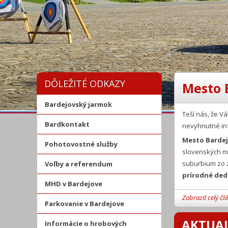
DÔLEŽITÉ ODKAZY
Mesto 
Bardejovský jarmok
Teší nás, že 
Bardkontakt
nevyhnutné in
Mesto Barde
Pohotovostné služby
slovenských mi
suburbium zo z
Voľby a referendum
prírodné ded
MHD v Bardejove
Zobraziť celý čl
Parkovanie v Bardejove
AKTUAL
Informácie o hrobových