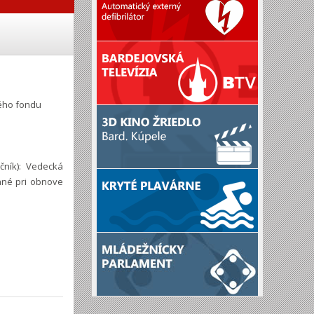
vého fondu
čník): Vedecká
ané pri obnove