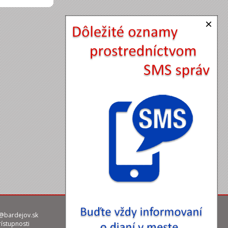
×
@bardejov.sk
rístupnosti