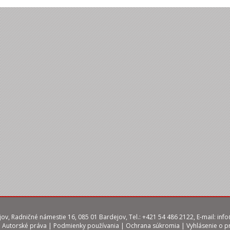
ov, Radničné námestie 16, 085 01 Bardejov, Tel.: +421 54 486 2122, E-mail:
info
|
Autorské práva
|
Podmienky používania
|
Ochrana súkromia
|
Vyhlásenie o p