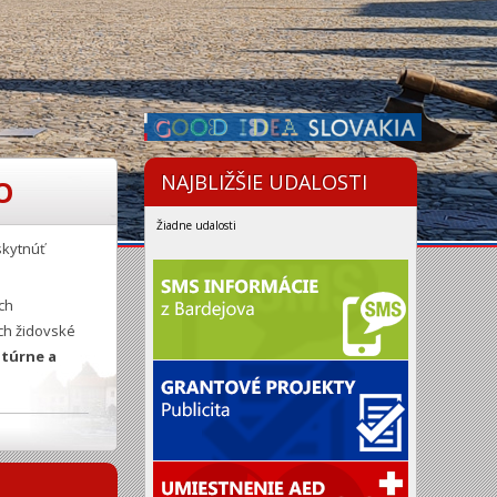
NAJBLIŽŠIE UDALOSTI
O
Žiadne udalosti
skytnúť
ch
ch židovské
ltúrne a