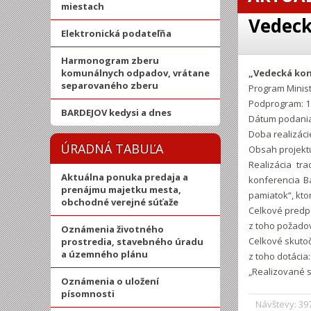
miestach
Vedeck
Elektronická podateľňa
Harmonogram zberu
komunálnych odpadov, vrátane
„Vedecká kon
separovaného zberu
Program Minist
Podprogram: 1.
BARDEJOV kedysi a dnes
Dátum podania
Doba realizáci
ÚRADNÁ TABUĽA
Obsah projek
Realizácia tr
Aktuálna ponuka predaja a
konferencia B
prenájmu majetku mesta,
pamiatok“, kto
obchodné verejné súťaže
Celkové predpo
z toho požadov
Oznámenia životného
Celkové skutoč
prostredia, stavebného úradu
a územného plánu
z toho dotácia:
„Realizované s
Oznámenia o uložení
písomnosti
Návštevy: 39