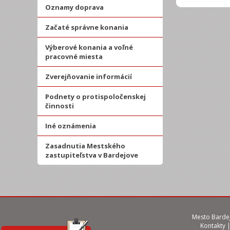
Oznamy doprava
Začaté správne konania
Výberové konania a voľné
pracovné miesta
Zverejňovanie informácií
Podnety o protispoločenskej
činnosti
Iné oznámenia
Zasadnutia Mestského
zastupiteľstva v Bardejove
Mesto Bardej
Kontakty