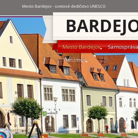
Mesto Bardejov - svetové dedičstvo UNESCO
BARDEJ
Mesto Bardejov
Samospráv
Turizmus