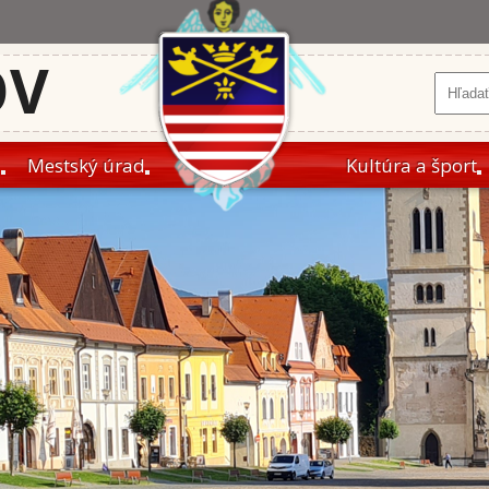
OV
a
Mestský úrad
Kultúra a šport