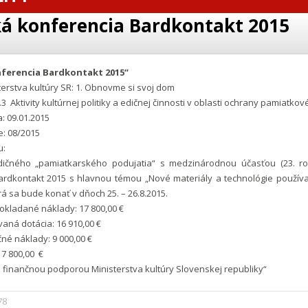
á konferencia Bardkontakt 2015
ferencia Bardkontakt 2015“
erstva kultúry SR: 1. Obnovme si svoj dom
3 Aktivity kultúrnej politiky a edičnej činnosti v oblasti ochrany pamiatko
: 09.01.2015
e: 08/2015
tu:
adičného „pamiatkarského podujatia“ s medzinárodnou účasťou (23. ro
ardkontakt 2015 s hlavnou témou „Nové materiály a technológie použív
rá sa bude konať v dňoch 25. – 26.8.2015.
kladané náklady: 17 800,00 €
aná dotácia: 16 910,00 €
né náklady: 9 000,00 €
 7 800,00 €
 finančnou podporou Ministerstva kultúry Slovenskej republiky“
78