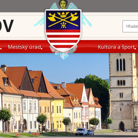
OV
a
Mestský úrad
Kultúra a šport