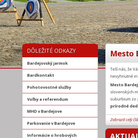
DÔLEŽITÉ ODKAZY
Mesto 
Bardejovský jarmok
Teší nás, že 
Bardkontakt
nevyhnutné in
Mesto Barde
Pohotovostné služby
slovenských mi
suburbium zo z
Voľby a referendum
prírodné ded
MHD v Bardejove
Zobraziť celý čl
Parkovanie v Bardejove
AKTUAL
Informácie o hrobových