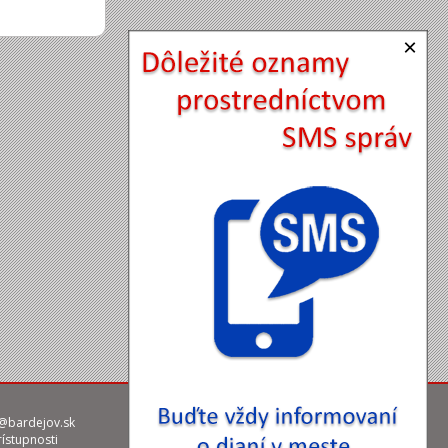
×
@bardejov.sk
rístupnosti