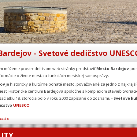
Bardejov - Svetové dedičstvo UNESC
Vám môžeme prostredníctvom web stránky predstaviť
Mesto Bardejov
, po
formácie o živote mesta a funkciách mestskej samosprávy.
jov
je historicky a kultúrne bohaté mesto, považované za jedno z najkrajší
est. Historické centrum Bardejova spoločne s komplexom stavieb tvoriaci
ačiatku 18. storočia bolo v roku 2000 zapísané do zoznamu -
Svetové ku
ičstvo
UNESCO
.
ánok »
ITY