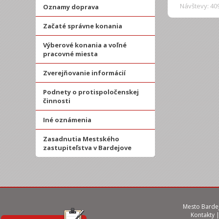
Návštevy: 40
Oznamy doprava
Začaté správne konania
Výberové konania a voľné
pracovné miesta
Zverejňovanie informácií
Podnety o protispoločenskej
činnosti
Iné oznámenia
Zasadnutia Mestského
zastupiteľstva v Bardejove
Mesto Bardej
Kontakty