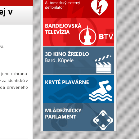
ej v
va.
a jeho ochrana
 za identickú v
rada dreveného