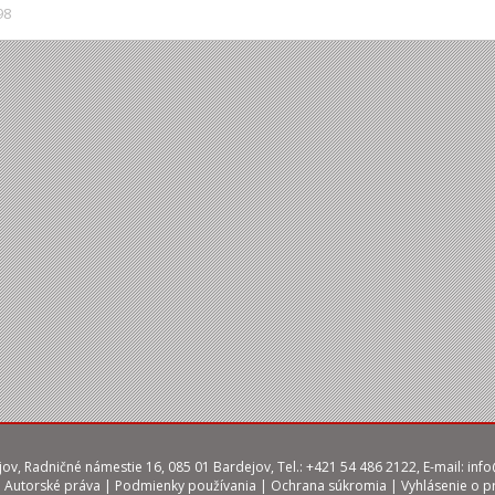
98
ov, Radničné námestie 16, 085 01 Bardejov, Tel.: +421 54 486 2122, E-mail:
info
|
Autorské práva
|
Podmienky používania
|
Ochrana súkromia
|
Vyhlásenie o p