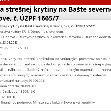
 strešnej krytiny na Bašte severn
ove, č. ÚZPF 1665/7
nej krytiny na Bašte severnej v Bardejove, č. ÚZPF 1665/7“
erstva kultúry SR: 1. Obnovme si svoj dom.
2 Obnova kultúrnych pamiatok v lokalitách svetového kultúrneho dedičst
: 23.01.2013
e:10/2013 - 12/2013
ktu:
kaniu vody cez strešnú konštrukciu do vnútorných priestorov objektu 
 devastáciou, realizáciou nasledovných aktivít: - výmena strešnej krytiny
iáli, - náhrada poškodených častí krovu identickým materiálom, - náh
oženia štítu novým, ukladaným na zraz, - ošetrenie dreveným náterom.
kladané náklady: 29 999,00 €
aná dotácia: 28 499,00 €
né náklady: 13 501,16 €
 12 000,00 €
 finančnou podporou Ministerstva kultúry Slovenskej republiky“