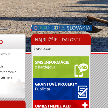
NAJBLIŽŠIE UDALOSTI
O
Žiadne udalosti
skytnúť
ch
ch židovské
ltúrne a