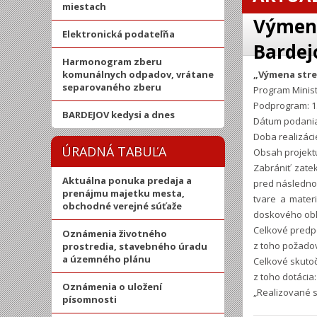
miestach
Výmena
Elektronická podateľňa
Bardej
Harmonogram zberu
komunálnych odpadov, vrátane
„Výmena streš
separovaného zberu
Program Minist
Podprogram: 1.
BARDEJOV kedysi a dnes
Dátum podania
Doba realizáci
ÚRADNÁ TABUĽA
Obsah proje
Zabrániť zate
Aktuálna ponuka predaja a
pred následnou
prenájmu majetku mesta,
tvare a mater
obchodné verejné súťaže
doskového obl
Celkové predpo
Oznámenia životného
z toho požadov
prostredia, stavebného úradu
a územného plánu
Celkové skutoč
z toho dotácia:
Oznámenia o uložení
„Realizované s
písomnosti