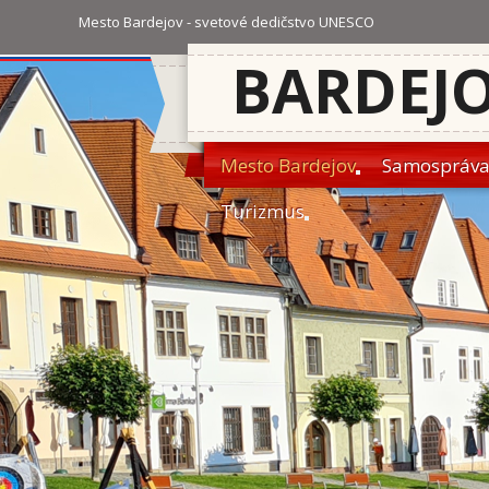
Mesto Bardejov - svetové dedičstvo UNESCO
BARDEJ
Mesto Bardejov
Samospráv
Turizmus