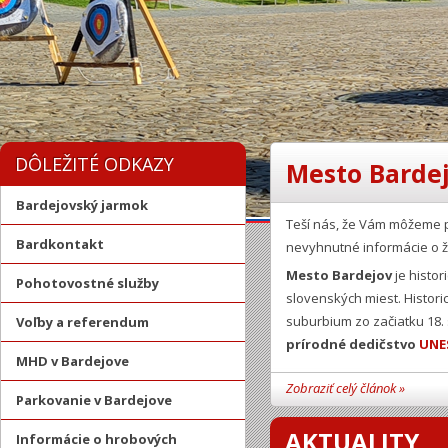
DÔLEŽITÉ ODKAZY
Mesto Bardej
Bardejovský jarmok
Teší nás, že Vám môžeme 
Bardkontakt
nevyhnutné informácie o ž
Mesto Bardejov
je histor
Pohotovostné služby
slovenských miest. Histor
suburbium zo začiatku 18.
Voľby a referendum
prírodné dedičstvo
UNE
MHD v Bardejove
Zobraziť celý článok »
Parkovanie v Bardejove
AKTUALITY
Informácie o hrobových