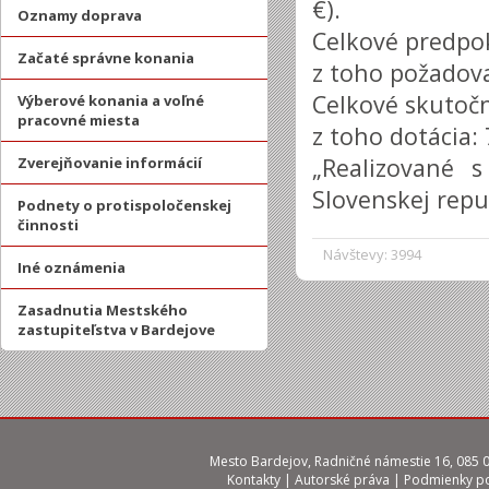
€).
Oznamy doprava
Celkové predpok
Začaté správne konania
z toho požadova
Celkové skutočn
Výberové konania a voľné
pracovné miesta
z toho dotácia: 
„Realizované 
Zverejňovanie informácií
Slovenskej repu
Podnety o protispoločenskej
činnosti
Návštevy: 3994
Iné oznámenia
Zasadnutia Mestského
zastupiteľstva v Bardejove
Mesto Bardejov, Radničné námestie 16, 085 01
Kontakty
|
Autorské práva
|
Podmienky po