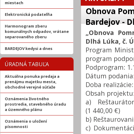
miestach
Obnova Pomn
Elektronická podateľňa
Bardejov - D
Harmonogram zberu
„Obnova Pomn
komunálnych odpadov, vrátane
separovaného zberu
Dlhá Lúka, č. 
Program Minist
BARDEJOV kedysi a dnes
program podpo
ÚRADNÁ TABUĽA
Podprogram: 1.
Dátum podania:
Aktuálna ponuka predaja a
prenájmu majetku mesta,
Doba realizácie
obchodné verejné súťaže
Obsah projek
Oznámenia životného
a) Reštaurát
prostredia, stavebného úradu
(1 440,00 €)
a územného plánu
b) Reštaurovani
Oznámenia o uložení
c) Dokumentáci
písomnosti