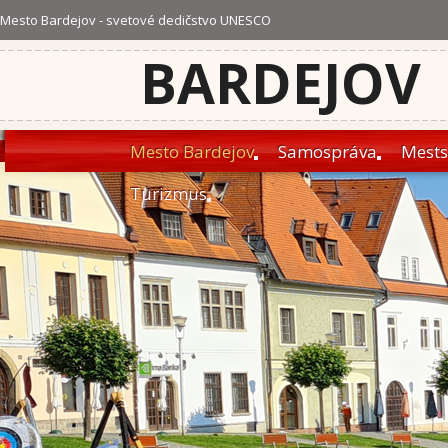
Mesto Bardejov - svetové dedičstvo UNESCO
BARDEJOV
Mesto Bardejov
Samospráva
Mests
Turizmus