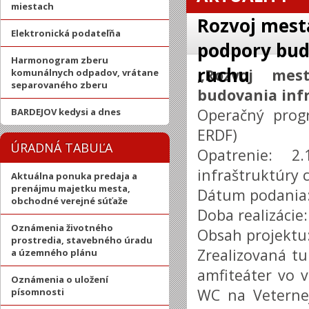
miestach
Rozvoj mest
Elektronická podateľňa
podpory bud
Harmonogram zberu
ruchu
„Rozvoj mes
komunálnych odpadov, vrátane
separovaného zberu
budovania inf
Operačný progr
BARDEJOV kedysi a dnes
ERDF)
ÚRADNÁ TABUĽA
Opatrenie: 2
infraštruktúry
Aktuálna ponuka predaja a
prenájmu majetku mesta,
Dátum podania:
obchodné verejné súťaže
Doba realizácie
Oznámenia životného
Obsah projektu
prostredia, stavebného úradu
Zrealizovaná tu
a územného plánu
amfiteáter vo 
Oznámenia o uložení
WC na Veternej
písomnosti