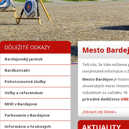
DÔLEŽITÉ ODKAZY
Mesto Bardej
Bardejovský jarmok
Teší nás, že Vám môžeme 
Bardkontakt
nevyhnutné informácie o ž
Mesto Bardejov
je histor
Pohotovostné služby
slovenských miest. Histor
suburbium zo začiatku 18.
Voľby a referendum
prírodné dedičstvo
UNE
MHD v Bardejove
Zobraziť celý článok »
Parkovanie v Bardejove
AKTUALITY
Informácie o hrobových