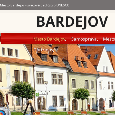
Mesto Bardejov - svetové dedičstvo UNESCO
BARDEJOV
Mesto Bardejov
Samospráva
Mests
Turizmus