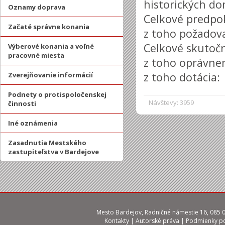
historických d
Oznamy doprava
Celkové predpok
Začaté správne konania
z toho požadova
Celkové skutočn
Výberové konania a voľné
pracovné miesta
z toho oprávnen
z toho dotácia:
Zverejňovanie informácií
Podnety o protispoločenskej
Návštevy: 3959
činnosti
Iné oznámenia
Zasadnutia Mestského
zastupiteľstva v Bardejove
Mesto Bardejov, Radničné námestie 16, 085 01
Kontakty
|
Autorské práva
|
Podmienky po