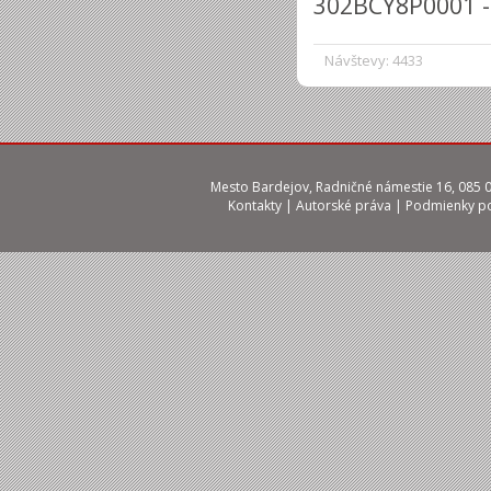
302BCY8P0001 -
Návštevy: 4433
Mesto Bardejov, Radničné námestie 16, 085 01
Kontakty
|
Autorské práva
|
Podmienky po