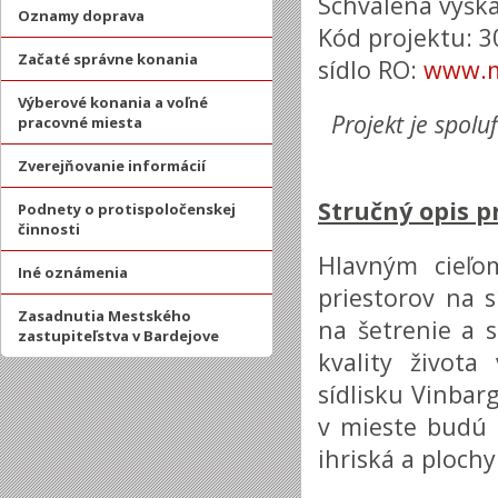
Schválená výška
Oznamy doprava
Kód projektu: 
Začaté správne konania
sídlo RO:
www.mi
Výberové konania a voľné
Projekt je spol
pracovné miesta
Zverejňovanie informácií
Stručný opis p
Podnety o protispoločenskej
činnosti
Hlavným cieľo
Iné oznámenia
priestorov na 
Zasadnutia Mestského
na šetrenie a s
zastupiteľstva v Bardejove
kvality života
sídlisku Vinbar
v mieste budú 
ihriská a plochy