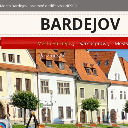
Mesto Bardejov - svetové dedičstvo UNESCO
BARDEJOV
Mesto Bardejov
Samospráva
Mests
Turizmus