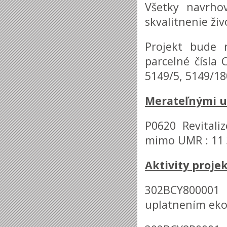
Všetky navrho
skvalitnenie ži
Projekt bude r
parcelné čísla 
5149/5, 5149/18
Merateľnými u
P0620 Revitali
mimo UMR : 11 
Aktivity projek
302BCY800001
uplatnením ekol