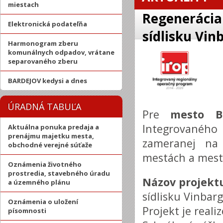
miestach
Regenerácia
Elektronická podateľňa
sídlisku Vinb
Harmonogram zberu
komunálnych odpadov, vrátane
separovaného zberu
BARDEJOV kedysi a dnes
ÚRADNÁ TABUĽA
Pre
mesto B
Integrovaného
Aktuálna ponuka predaja a
prenájmu majetku mesta,
zameranej na 
obchodné verejné súťaže
mestách a mest
Oznámenia životného
prostredia, stavebného úradu
Názov projekt
a územného plánu
sídlisku Vinbarg 
Oznámenia o uložení
Projekt je real
písomnosti