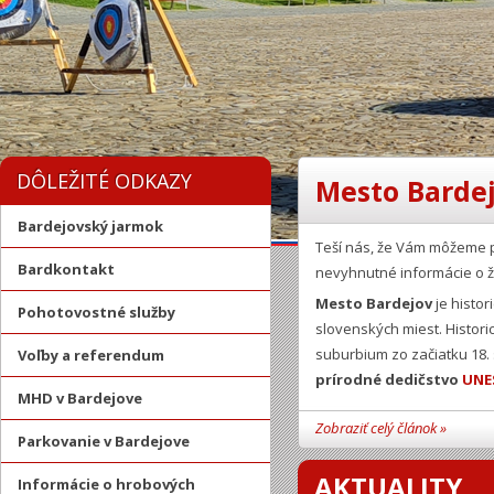
DÔLEŽITÉ ODKAZY
Mesto Bardej
Bardejovský jarmok
Teší nás, že Vám môžeme 
Bardkontakt
nevyhnutné informácie o ž
Mesto Bardejov
je histor
Pohotovostné služby
slovenských miest. Histor
suburbium zo začiatku 18.
Voľby a referendum
prírodné dedičstvo
UNE
MHD v Bardejove
Zobraziť celý článok »
Parkovanie v Bardejove
AKTUALITY
Informácie o hrobových