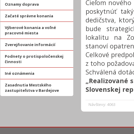
Cieľom nového 
Oznamy doprava
poskytnúť tak
Začaté správne konania
dedičstva, kto
bude strategi
Výberové konania a voľné
pracovné miesta
lokalitu na Z
stanoví opatreni
Zverejňovanie informácií
Celkové predpok
Podnety o protispoločenskej
činnosti
z toho požadova
Schválená dotác
Iné oznámenia
„Realizované 
Zasadnutia Mestského
Slovenskej rep
zastupiteľstva v Bardejove
Návštevy: 4063