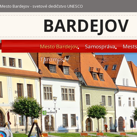
Mesto Bardejov - svetové dedičstvo UNESCO
BARDEJOV
Mesto Bardejov
Samospráva
Mests
Turizmus