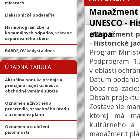
miestach
Manažment p
Elektronická podateľňa
UNESCO - His
Harmonogram zberu
etapa
„Manažment pl
komunálnych odpadov, vrátane
separovaného zberu
- Historické ja
Program Ministe
BARDEJOV kedysi a dnes
Podprogram: 1.3
ÚRADNÁ TABUĽA
v oblasti ochr
Dátum podania:
Aktuálna ponuka predaja a
prenájmu majetku mesta,
Doba realizácie
obchodné verejné súťaže
Obsah projektu
Oznámenia životného
Zostavenie man
prostredia, stavebného úradu
ktorej má ma
a územného plánu
kultúrneho a 
Oznámenia o uložení
manažment plá
písomnosti