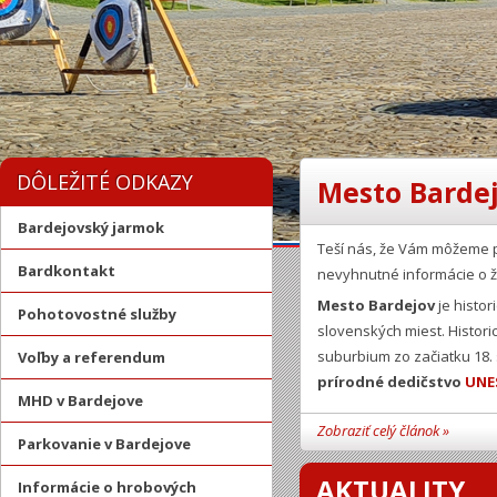
DÔLEŽITÉ ODKAZY
Mesto Bardej
Bardejovský jarmok
Teší nás, že Vám môžeme 
Bardkontakt
nevyhnutné informácie o ž
Mesto Bardejov
je histor
Pohotovostné služby
slovenských miest. Histor
suburbium zo začiatku 18.
Voľby a referendum
prírodné dedičstvo
UNE
MHD v Bardejove
Zobraziť celý článok »
Parkovanie v Bardejove
AKTUALITY
Informácie o hrobových