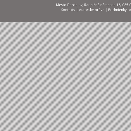
Mesto Bardejov, Radničné námestie 16, 085 01
Kontakty
|
Autorské práva
|
Podmienky po