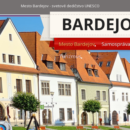
Mesto Bardejov - svetové dedičstvo UNESCO
BARDEJ
Mesto Bardejov
Samospráv
Turizmus