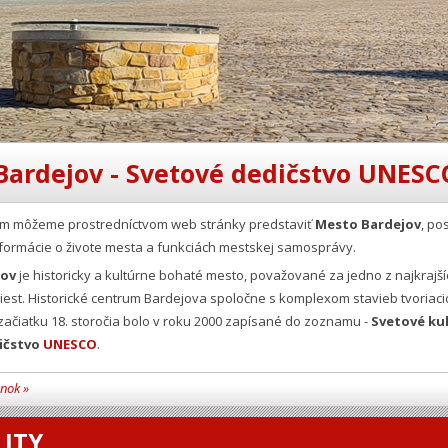
Bardejov - Svetové dedičstvo UNESC
Vám môžeme prostredníctvom web stránky predstaviť
Mesto Bardejov
, po
formácie o živote mesta a funkciách mestskej samosprávy.
jov
je historicky a kultúrne bohaté mesto, považované za jedno z najkrajší
est. Historické centrum Bardejova spoločne s komplexom stavieb tvoriaci
ačiatku 18. storočia bolo v roku 2000 zapísané do zoznamu -
Svetové ku
ičstvo
UNESCO
.
ánok »
ITY