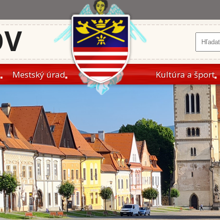
OV
a
Mestský úrad
Kultúra a šport