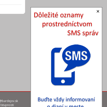
×
@bardejov.sk
rístupnosti