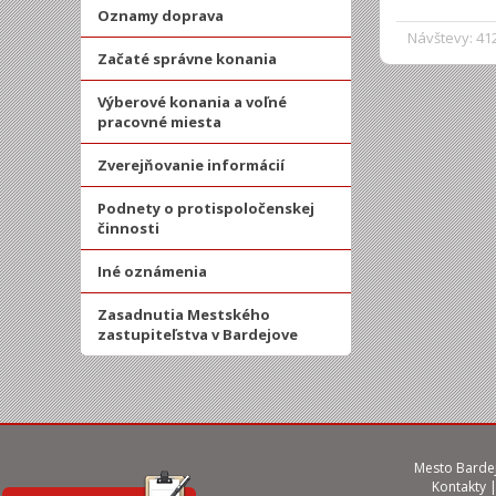
Oznamy doprava
Návštevy: 41
Začaté správne konania
Výberové konania a voľné
pracovné miesta
Zverejňovanie informácií
Podnety o protispoločenskej
činnosti
Iné oznámenia
Zasadnutia Mestského
zastupiteľstva v Bardejove
Mesto Bardej
Kontakty