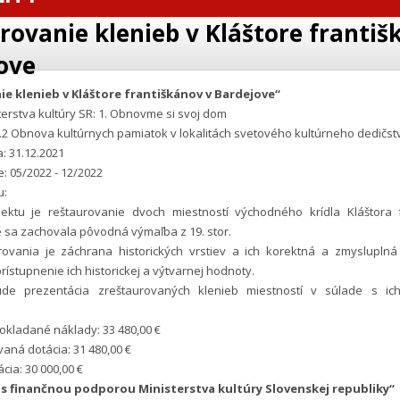
rovanie klenieb v Kláštore františ
ove
e klenieb v Kláštore františkánov v Bardejove“
erstva kultúry SR: 1. Obnovme si svoj dom
2 Obnova kultúrnych pamiatok v lokalitách svetového kultúrneho dedičst
: 31.12.2021
e: 05/2022 - 12/2022
u:
ktu je reštaurovanie dvoch miestností východného krídla Kláštora 
 sa zachovala pôvodná výmaľba z 19. stor.
rovania je záchrana historických vrstiev a ich korektná a zmysluplná
ístupnenie ich historickej a výtvarnej hodnoty.
de prezentácia zreštaurovaných klenieb miestností v súlade s ic
kladané náklady: 33 480,00 €
aná dotácia: 31 480,00 €
cia: 30 000,00 €
 s finančnou podporou Ministerstva kultúry Slovenskej republiky“