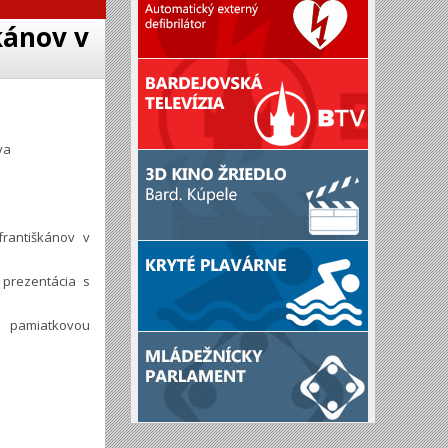
kánov v
va
františkánov v
 prezentácia s
h pamiatkovou