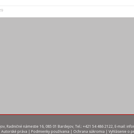
29
ov, Radničné námestie 16, 085 01 Bardejov, Tel.: +421 54 486 2122, E-mail:
info
|
Autorské práva
|
Podmienky používania
|
Ochrana súkromia
|
Vyhlásenie o p