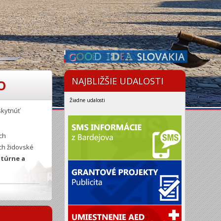
NAJBLIŽŠIE UDALOSTI
O
Žiadne udalosti
skytnúť
ch
ch židovské
ltúrne a