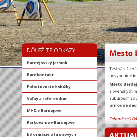
DÔLEŽITÉ ODKAZY
Mesto 
Bardejovský jarmok
Teší nás, že 
Bardkontakt
nevyhnutné in
Mesto Barde
Pohotovostné služby
slovenských mi
suburbium zo z
Voľby a referendum
prírodné ded
MHD v Bardejove
Zobraziť celý čl
Parkovanie v Bardejove
AKTUAL
Informácie o hrobových