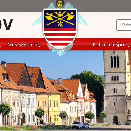
OV
a
Mestský úrad
Kultúra a šport