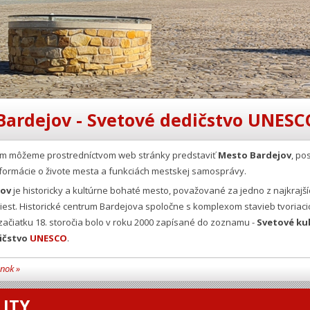
Bardejov - Svetové dedičstvo UNESC
Vám môžeme prostredníctvom web stránky predstaviť
Mesto Bardejov
, po
formácie o živote mesta a funkciách mestskej samosprávy.
jov
je historicky a kultúrne bohaté mesto, považované za jedno z najkrajší
est. Historické centrum Bardejova spoločne s komplexom stavieb tvoriaci
ačiatku 18. storočia bolo v roku 2000 zapísané do zoznamu -
Svetové ku
ičstvo
UNESCO
.
ánok »
ITY