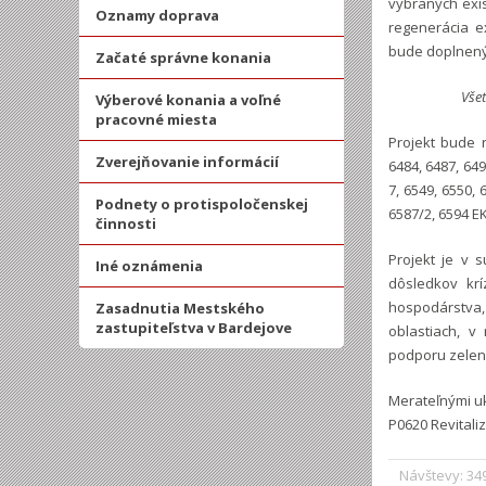
vybraných exi
Oznamy doprava
regenerácia e
bude doplnený 
Začaté správne konania
Všet
Výberové konania a voľné
pracovné miesta
Projekt bude r
Zverejňovanie informácií
6484, 6487, 649
7, 6549, 6550, 
Podnety o protispoločenskej
6587/2, 6594 E
činnosti
Projekt je v 
Iné oznámenia
dôsledkov krí
hospodárstva, 
Zasadnutia Mestského
zastupiteľstva v Bardejove
oblastiach, 
podporu zelene
Merateľnými uk
P0620 Revitali
Návštevy: 34