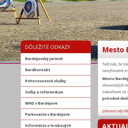
DÔLEŽITÉ ODKAZY
Mesto 
Bardejovský jarmok
Teší nás, že 
Bardkontakt
nevyhnutné in
Mesto Barde
Pohotovostné služby
slovenských mi
suburbium zo z
Voľby a referendum
prírodné ded
MHD v Bardejove
Zobraziť celý čl
Parkovanie v Bardejove
AKTUAL
Informácie o hrobových