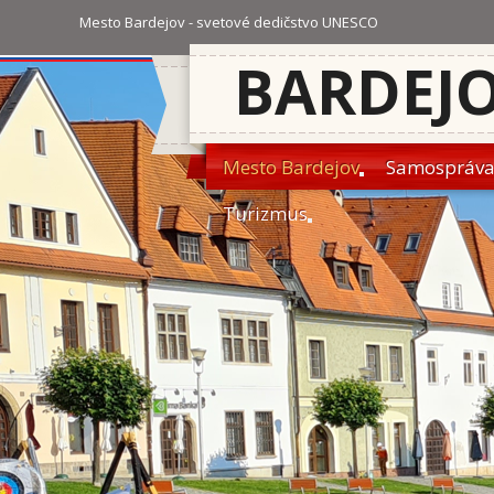
Mesto Bardejov - svetové dedičstvo UNESCO
BARDEJ
Mesto Bardejov
Samospráv
Turizmus