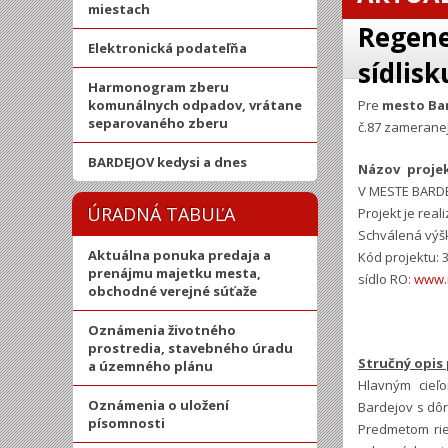
miestach
Regene
Elektronická podateľňa
sídlis
Harmonogram zberu
komunálnych odpadov, vrátane
Pre
mesto Ba
separovaného zberu
č.87 zamerane
BARDEJOV kedysi a dnes
Názov proje
V MESTE BARD
ÚRADNÁ TABUĽA
Projekt je rea
Schválená výšk
Aktuálna ponuka predaja a
Kód projektu:
prenájmu majetku mesta,
sídlo RO:
www.m
obchodné verejné súťaže
Oznámenia životného
prostredia, stavebného úradu
Stručný opis 
a územného plánu
Hlavným cieľo
Oznámenia o uložení
Bardejov s dôr
písomnosti
Predmetom rie