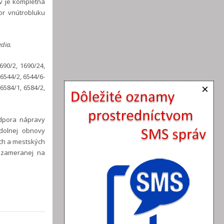
v je kompletná
or vnútrobluku
edia.
690/2, 1690/24,
 6544/2, 6544/6-
×
 6584/1, 6584/2,
odpora nápravy
odolnej obnovy
ách a mestských
 zameranej na