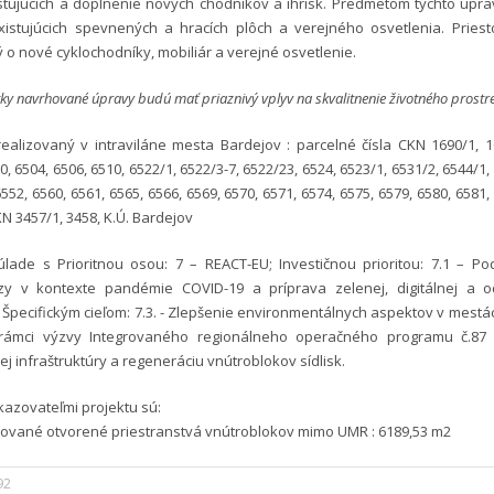
stujúcich a doplnenie nových chodníkov a ihrísk. Predmetom týchto úpra
xistujúcich spevnených a hracích plôch a verejného osvetlenia. Priest
o nové cyklochodníky, mobiliár a verejné osvetlenie.
ky navrhované úpravy budú mať priaznivý vplyv na skvalitnenie životného prostr
ealizovaný v intraviláne mesta Bardejov : parcelné čísla CKN 1690/1, 1
0, 6504, 6506, 6510, 6522/1, 6522/3-7, 6522/23, 6524, 6523/1, 6531/2, 6544/1,
6552, 6560, 6561, 6565, 6566, 6569, 6570, 6571, 6574, 6575, 6579, 6580, 6581,
KN 3457/1, 3458, K.Ú. Bardejov
súlade s Prioritnou osou: 7 – REACT-EU; Investičnou prioritou: 7.1 – P
zy v kontexte pandémie COVID-19 a príprava zelenej, digitálnej a 
Špecifickým cieľom: 7.3. - Zlepšenie environmentálnych aspektov v mest
v rámci výzvy Integrovaného regionálneho operačného programu č.87
j infraštruktúry a regeneráciu vnútroblokov sídlisk.
azovateľmi projektu sú:
zované otvorené priestranstvá vnútroblokov mimo UMR : 6189,53 m2
92