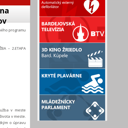
 na
ov
čného programu
BA – 2.ETAPA
Družba v meste
života v meste.
etkým o úpravu