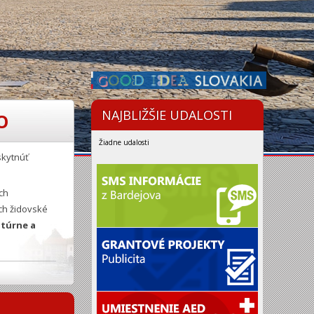
NAJBLIŽŠIE UDALOSTI
O
Žiadne udalosti
skytnúť
ch
ch židovské
ltúrne a