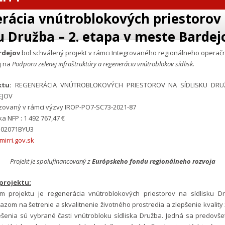
rácia vnútroblokových priestorov
ku Družba – 2. etapa v meste Bardej
rdejov
bol schválený projekt v rámci Integrovaného regionálneho opera
j na
Podporu zelenej infraštruktúry a regeneráciu vnútroblokov sídlisk.
ktu:
REGENERÁCIA VNÚTROBLOKOVÝCH PRIESTOROV NA SÍDLISKU DRUŽ
EJOV
lizovaný v rámci výzvy IROP-PO7-SC73-2021-87
a NFP : 1 492 767,47 €
 302071BYU3
irri.gov.sk
Projekt je spolufinancovaný z
Európskeho fondu regionálneho rozvoja
projektu:
m projektu je regenerácia vnútroblokových priestorov na sídlisku 
azom na šetrenie a skvalitnenie životného prostredia a zlepšenie kvality 
šenia sú vybrané časti vnútrobloku sídliska Družba. Jedná sa predovš