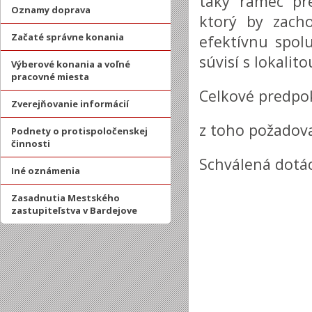
taký rámec pr
Oznamy doprava
ktorý by zach
Začaté správne konania
efektívnu spol
súvisí s lokalito
Výberové konania a voľné
pracovné miesta
Celkové predpok
Zverejňovanie informácií
z toho požadova
Podnety o protispoločenskej
činnosti
Schválená dotác
Iné oznámenia
Zasadnutia Mestského
zastupiteľstva v Bardejove