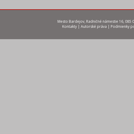
Mesto Bardejov, Radničné námestie 16, 085 01
Kontakty
|
Autorské práva
|
Podmienky po