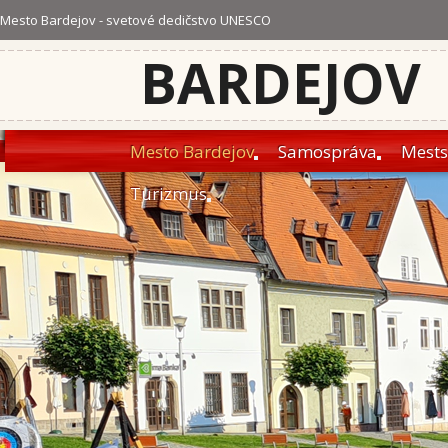
Mesto Bardejov - svetové dedičstvo UNESCO
BARDEJOV
Mesto Bardejov
Samospráva
Mests
Turizmus