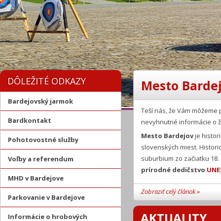
DÔLEŽITÉ ODKAZY
Mesto Bardej
Bardejovský jarmok
Teší nás, že Vám môžeme 
Bardkontakt
nevyhnutné informácie o ž
Mesto Bardejov
je histor
Pohotovostné služby
slovenských miest. Histor
suburbium zo začiatku 18.
Voľby a referendum
prírodné dedičstvo
UNE
MHD v Bardejove
Zobraziť celý článok »
Parkovanie v Bardejove
AKTUALITY
Informácie o hrobových