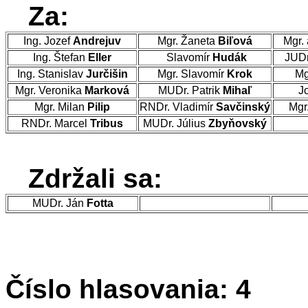
Za:
Ing. Jozef
Andrejuv
Mgr. Žaneta
Biľová
Mgr. 
Ing. Štefan
Eller
Slavomír
Hudák
JUDr
Ing. Stanislav
Jurčišin
Mgr. Slavomír
Krok
Mg
Mgr. Veronika
Marková
MUDr. Patrik
Mihaľ
Jo
Mgr. Milan
Pilip
RNDr. Vladimír
Savčinský
Mgr
RNDr. Marcel
Tribus
MUDr. Július
Zbyňovský
Zdržali sa:
MUDr. Ján
Fotta
Číslo hlasovania: 4