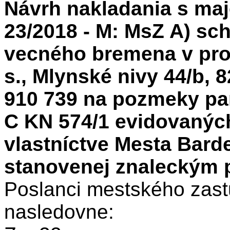
Návrh nakladania s maj
23/2018 - M: MsZ A) sch
vecného bremena v pros
s., Mlynské nivy 44/b, 8
910 739 na pozmeky par
C KN 574/1 evidovaných
vlastníctve Mesta Barde
stanovenej znaleckým
Poslanci mestského zastu
nasledovne: