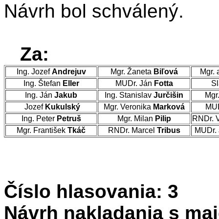
Návrh bol schválený.
Za:
Ing. Jozef
Andrejuv
Mgr. Žaneta
Biľová
Mgr. 
Ing. Štefan
Eller
MUDr. Ján
Fotta
Sl
Ing. Ján
Jakub
Ing. Stanislav
Jurčišin
Mgr
Jozef
Kukulský
Mgr. Veronika
Marková
MUD
Ing. Peter
Petruš
Mgr. Milan
Pilip
RNDr. 
Mgr. František
Tkáč
RNDr. Marcel
Tribus
MUDr. 
Číslo hlasovania: 3
Návrh nakladania s ma