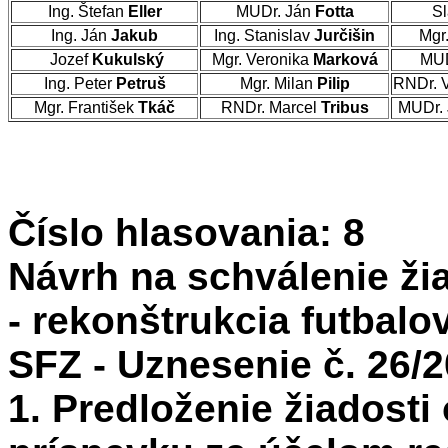
Ing. Štefan
Eller
MUDr. Ján
Fotta
Sl
Ing. Ján
Jakub
Ing. Stanislav
Jurčišin
Mgr
Jozef
Kukulský
Mgr. Veronika
Marková
MUD
Ing. Peter
Petruš
Mgr. Milan
Pilip
RNDr. 
Mgr. František
Tkáč
RNDr. Marcel
Tribus
MUDr. 
Číslo hlasovania: 8
Návrh na schválenie žia
- rekonštrukcia futbalo
SFZ - Uznesenie č. 26/2
1. Predloženie žiadosti