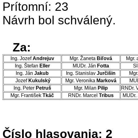
Prítomní: 23
Návrh bol schválený.
Za:
Ing. Jozef
Andrejuv
Mgr. Žaneta
Biľová
Mgr. 
Ing. Štefan
Eller
MUDr. Ján
Fotta
Sl
Ing. Ján
Jakub
Ing. Stanislav
Jurčišin
Mgr
Jozef
Kukulský
Mgr. Veronika
Marková
MUD
Ing. Peter
Petruš
Mgr. Milan
Pilip
RNDr. 
Mgr. František
Tkáč
RNDr. Marcel
Tribus
MUDr. 
Číslo hlasovania: 2