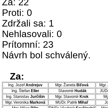
Za: 22
Proti: 0
Zdržali sa: 1
Nehlasovali: 0
Prítomní: 23
Návrh bol schválený.
Za:
Ing. Jozef
Andrejuv
Mgr. Žaneta
Biľová
Mgr. 
Ing. Štefan
Eller
Slavomír
Hudák
JUDr
Ing. Stanislav
Jurčišin
Mgr. Slavomír
Krok
Mg
Mgr. Veronika
Marková
MUDr. Patrik
Mihaľ
Jo