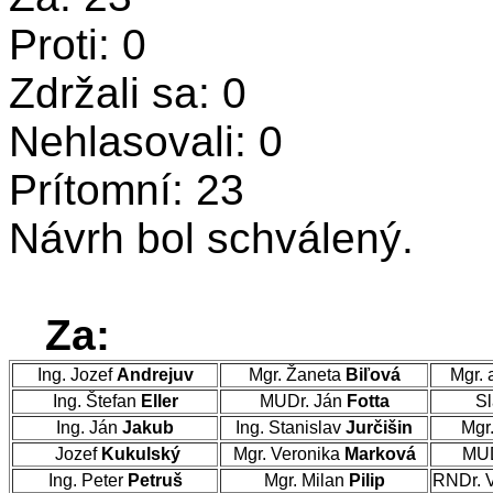
Proti: 0
Zdržali sa: 0
Nehlasovali: 0
Prítomní: 23
Návrh bol schválený.
Za:
Ing. Jozef
Andrejuv
Mgr. Žaneta
Biľová
Mgr. 
Ing. Štefan
Eller
MUDr. Ján
Fotta
Sl
Ing. Ján
Jakub
Ing. Stanislav
Jurčišin
Mgr
Jozef
Kukulský
Mgr. Veronika
Marková
MUD
Ing. Peter
Petruš
Mgr. Milan
Pilip
RNDr. 