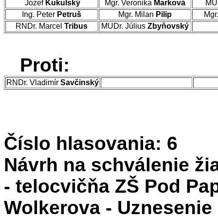
Jozef
Kukulský
Mgr. Veronika
Marková
MUD
Ing. Peter
Petruš
Mgr. Milan
Pilip
Mgr
RNDr. Marcel
Tribus
MUDr. Július
Zbyňovský
Proti:
RNDr. Vladimír
Savčinský
Číslo hlasovania: 6
Návrh na schválenie žia
- telocvičňa ZŠ Pod Pa
Wolkerova - Uznesenie 