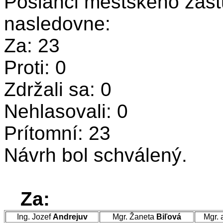
Poslanci mestského zastu
nasledovne:
Za: 23
Proti: 0
Zdržali sa: 0
Nehlasovali: 0
Prítomní: 23
Návrh bol schválený.
Za:
Ing. Jozef
Andrejuv
Mgr. Žaneta
Biľová
Mgr. 