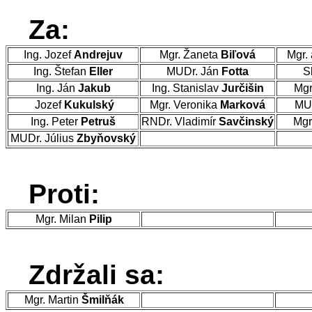
Za:
Ing. Jozef
Andrejuv
Mgr. Žaneta
Biľová
Mgr. 
Ing. Štefan
Eller
MUDr. Ján
Fotta
S
Ing. Ján
Jakub
Ing. Stanislav
Jurčišin
Mgr
Jozef
Kukulský
Mgr. Veronika
Marková
MUD
Ing. Peter
Petruš
RNDr. Vladimír
Savčinský
Mgr
MUDr. Július
Zbyňovský
Proti:
Mgr. Milan
Pilip
Zdržali sa:
Mgr. Martin
Šmilňák