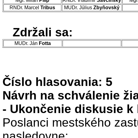
Mgr. Milan
Pilip
RNDr. Vladimír
Savčinský
Mgr
RNDr. Marcel
Tribus
MUDr. Július
Zbyňovský
Zdržali sa:
MUDr. Ján
Fotta
Číslo hlasovania: 5
Návrh na schválenie žia
- Ukončenie diskusie k 
Poslanci mestského zastu
nasledovne: