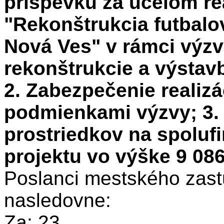
príspevku za účelom rea
"Rekonštrukcia futbal
Nová Ves" v rámci výz
rekonštrukcie a výstavb
2. Zabezpečenie realizá
podmienkami výzvy; 3.
prostriedkov na spoluf
projektu vo výške 9 08
Poslanci mestského zastu
nasledovne:
Za: 23