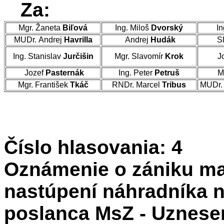
Za:
Mgr. Žaneta
Biľová
Ing. Miloš
Dvorský
In
MUDr. Andrej
Havrilla
Andrej
Hudák
Sl
Ing. Stanislav
Jurčišin
Mgr. Slavomír
Krok
J
Jozef
Pasternák
Ing. Peter
Petruš
M
Mgr. František
Tkáč
RNDr. Marcel
Tribus
MUDr. 
Číslo hlasovania: 4
Oznámenie o zániku ma
nastúpení náhradníka 
poslanca MsZ - Uznesen