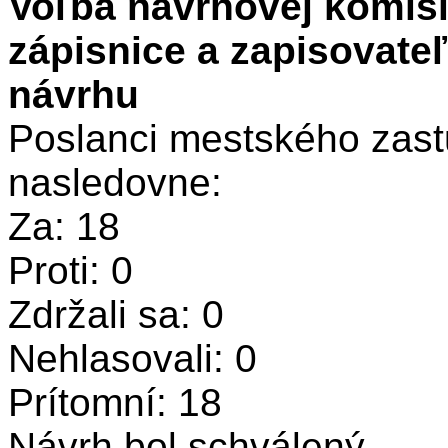
Voľba návrhovej komisi
zápisnice a zapisovate
návrhu
Poslanci mestského zastu
nasledovne:
Za: 18
Proti: 0
Zdržali sa: 0
Nehlasovali: 0
Prítomní: 18
Návrh bol schválený.