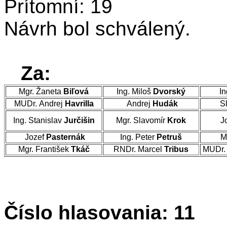
Prítomní: 19
Návrh bol schválený.
Za:
Mgr. Žaneta
Biľová
Ing. Miloš
Dvorský
In
MUDr. Andrej
Havrilla
Andrej
Hudák
Sl
Ing. Stanislav
Jurčišin
Mgr. Slavomír
Krok
J
Jozef
Pasternák
Ing. Peter
Petruš
M
Mgr. František
Tkáč
RNDr. Marcel
Tribus
MUDr. 
Číslo hlasovania: 11