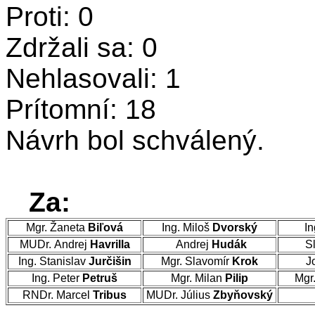
Proti: 0
Zdržali sa: 0
Nehlasovali: 1
Prítomní: 18
Návrh bol schválený.
Za:
Mgr. Žaneta
Biľová
Ing. Miloš
Dvorský
In
MUDr. Andrej
Havrilla
Andrej
Hudák
Sl
Ing. Stanislav
Jurčišin
Mgr. Slavomír
Krok
J
Ing. Peter
Petruš
Mgr. Milan
Pilip
Mgr
RNDr. Marcel
Tribus
MUDr. Július
Zbyňovský