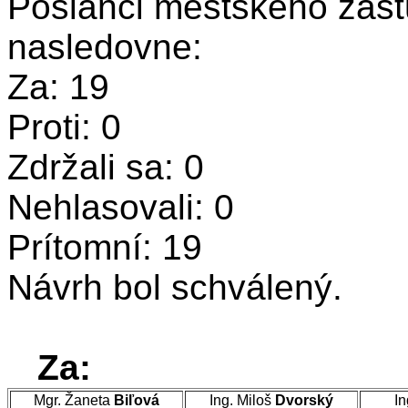
Poslanci mestského zastu
nasledovne:
Za: 19
Proti: 0
Zdržali sa: 0
Nehlasovali: 0
Prítomní: 19
Návrh bol schválený.
Za:
Mgr. Žaneta
Biľová
Ing. Miloš
Dvorský
In