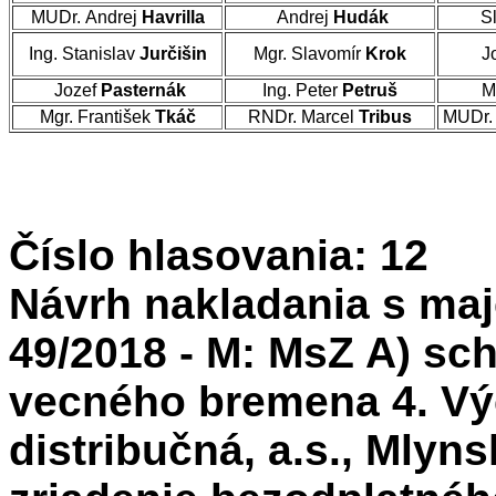
MUDr. Andrej
Havrilla
Andrej
Hudák
Sl
Ing. Stanislav
Jurčišin
Mgr. Slavomír
Krok
J
Jozef
Pasternák
Ing. Peter
Petruš
M
Mgr. František
Tkáč
RNDr. Marcel
Tribus
MUDr. 
Číslo hlasovania: 12
Návrh nakladania s maj
49/2018 - M: MsZ A) sch
vecného bremena 4. V
distribučná, a.s., Mlyns