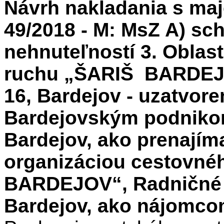
Návrh nakladania s maj
49/2018 - M: MsZ A) sch
nehnuteľností 3. Oblas
ruchu „ŠARIŠ ­ BARDEJ
16, Bardejov - uzatvor
Bardejovským podniko
Bardejov, ako prenajím
organizáciou cestovné
BARDEJOV“, Radničné n
Bardejov, ako nájomcom