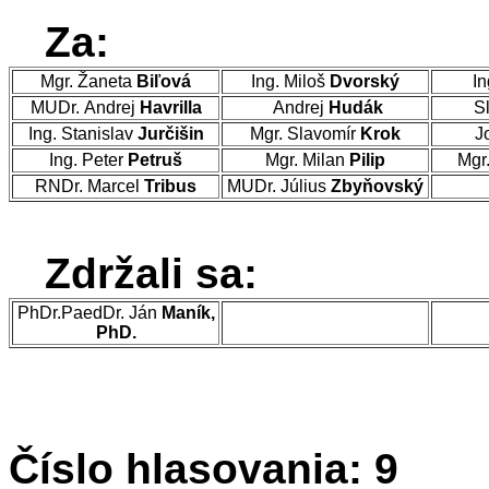
Za:
Mgr. Žaneta
Biľová
Ing. Miloš
Dvorský
In
MUDr. Andrej
Havrilla
Andrej
Hudák
Sl
Ing. Stanislav
Jurčišin
Mgr. Slavomír
Krok
J
Ing. Peter
Petruš
Mgr. Milan
Pilip
Mgr
RNDr. Marcel
Tribus
MUDr. Július
Zbyňovský
Zdržali sa:
PhDr.PaedDr. Ján
Maník,
PhD.
Číslo hlasovania: 9