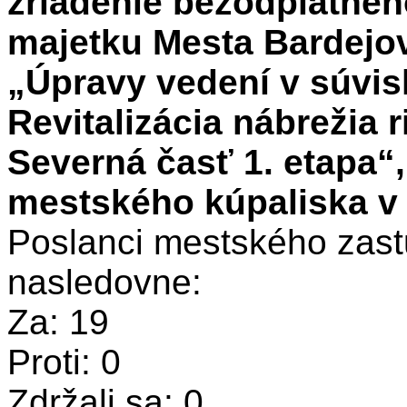
zriadenie bezodplatné
majetku Mesta Bardejov
„Úpravy vedení v súvis
Revitalizácia nábrežia 
Severná časť 1. etapa“
mestského kúpaliska v B
Poslanci mestského zastu
nasledovne:
Za: 19
Proti: 0
Zdržali sa: 0