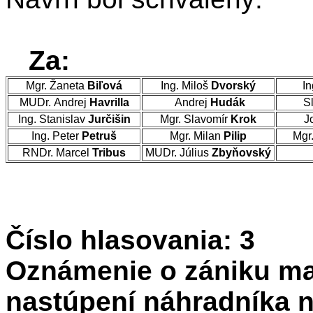
Za:
Mgr. Žaneta
Biľová
Ing. Miloš
Dvorský
In
MUDr. Andrej
Havrilla
Andrej
Hudák
Sl
Ing. Stanislav
Jurčišin
Mgr. Slavomír
Krok
J
Ing. Peter
Petruš
Mgr. Milan
Pilip
Mgr
RNDr. Marcel
Tribus
MUDr. Július
Zbyňovský
Číslo hlasovania: 3
Oznámenie o zániku ma
nastúpení náhradníka 