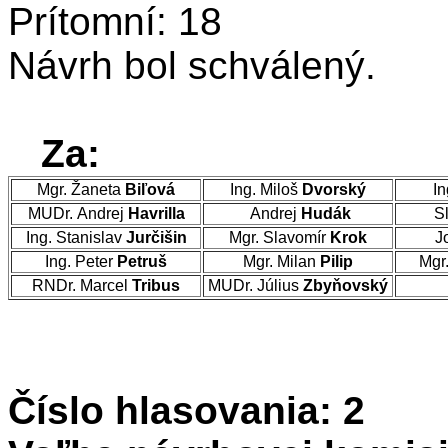
Prítomní: 18
Návrh bol schválený.
Za:
Mgr. Žaneta
Biľová
Ing. Miloš
Dvorský
In
MUDr. Andrej
Havrilla
Andrej
Hudák
Sl
Ing. Stanislav
Jurčišin
Mgr. Slavomír
Krok
J
Ing. Peter
Petruš
Mgr. Milan
Pilip
Mgr
RNDr. Marcel
Tribus
MUDr. Július
Zbyňovský
Číslo hlasovania: 2