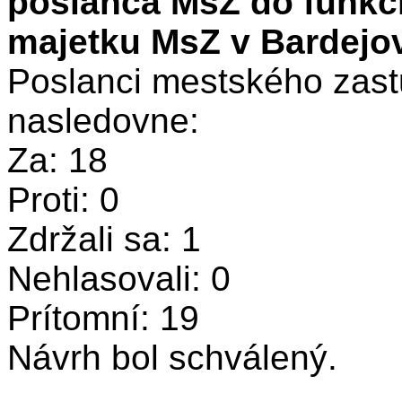
poslanca MsZ do funkci
majetku MsZ v Bardejo
Poslanci mestského zastu
nasledovne:
Za: 18
Proti: 0
Zdržali sa: 1
Nehlasovali: 0
Prítomní: 19
Návrh bol schválený.