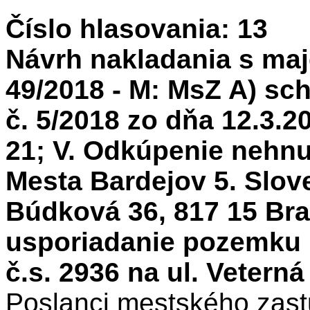
Číslo hlasovania: 13
Návrh nakladania s maj
49/2018 - M: MsZ A) sch
č. 5/2018 zo dňa 12.3.2
21; V. Odkúpenie nehnu
Mesta Bardejov 5. Slo
Búdková 36, 817 15 Bra
usporiadanie pozemku 
č.s. 2936 na ul. Veterná
Poslanci mestského zastu