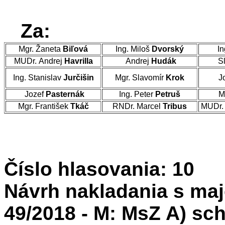
Za:
Mgr. Žaneta
Biľová
Ing. Miloš
Dvorský
In
MUDr. Andrej
Havrilla
Andrej
Hudák
Sl
Ing. Stanislav
Jurčišin
Mgr. Slavomír
Krok
J
Jozef
Pasternák
Ing. Peter
Petruš
M
Mgr. František
Tkáč
RNDr. Marcel
Tribus
MUDr. 
Číslo hlasovania: 10
Návrh nakladania s maj
49/2018 - M: MsZ A) schv