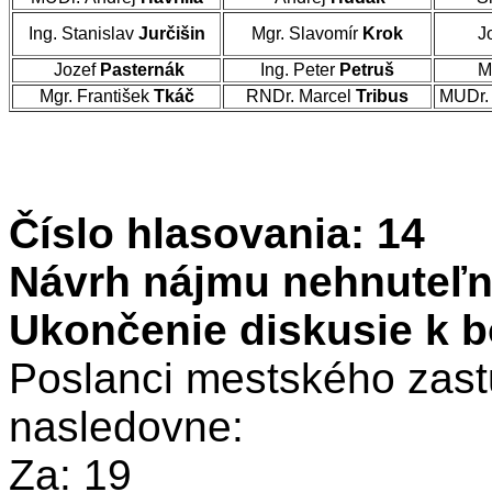
Ing. Stanislav
Jurčišin
Mgr. Slavomír
Krok
J
Jozef
Pasternák
Ing. Peter
Petruš
M
Mgr. František
Tkáč
RNDr. Marcel
Tribus
MUDr. 
Číslo hlasovania: 14
Návrh nájmu nehnuteľn
Ukončenie diskusie k b
Poslanci mestského zastu
nasledovne:
Za: 19