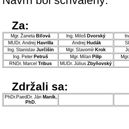
Návrh bol schválený.
Za:
Mgr. Žaneta
Biľová
Ing. Miloš
Dvorský
In
MUDr. Andrej
Havrilla
Andrej
Hudák
Sl
Ing. Stanislav
Jurčišin
Mgr. Slavomír
Krok
J
Ing. Peter
Petruš
Mgr. Milan
Pilip
Mgr
RNDr. Marcel
Tribus
MUDr. Július
Zbyňovský
Zdržali sa:
PhDr.PaedDr. Ján
Maník,
PhD.