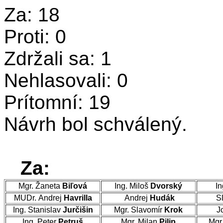
Za: 18
Proti: 0
Zdržali sa: 1
Nehlasovali: 0
Prítomní: 19
Návrh bol schválený.
Za:
Mgr. Žaneta
Biľová
Ing. Miloš
Dvorský
In
MUDr. Andrej
Havrilla
Andrej
Hudák
Sl
Ing. Stanislav
Jurčišin
Mgr. Slavomír
Krok
J
Ing. Peter
Petruš
Mgr. Milan
Pilip
Mgr