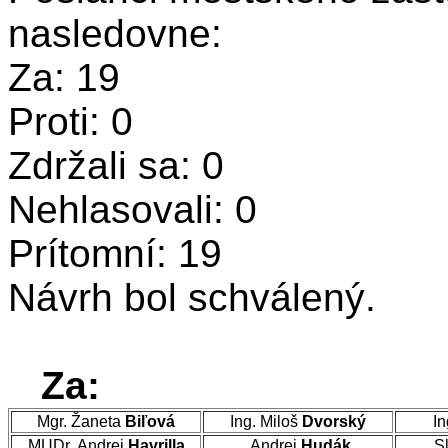
nasledovne:
Za: 19
Proti: 0
Zdržali sa: 0
Nehlasovali: 0
Prítomní: 19
Návrh bol schválený.
Za:
Mgr. Žaneta
Biľová
Ing. Miloš
Dvorský
In
MUDr. Andrej
Havrilla
Andrej
Hudák
Sl