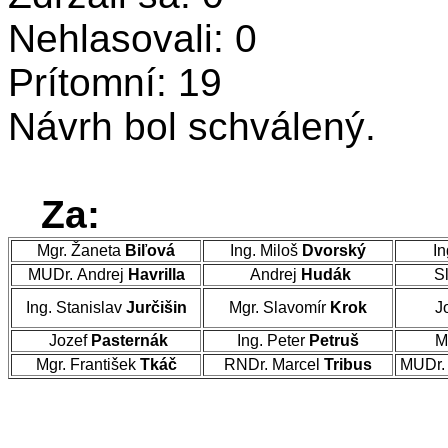
Nehlasovali: 0
Prítomní: 19
Návrh bol schválený.
Za:
Mgr. Žaneta
Biľová
Ing. Miloš
Dvorský
In
MUDr. Andrej
Havrilla
Andrej
Hudák
Sl
Ing. Stanislav
Jurčišin
Mgr. Slavomír
Krok
J
Jozef
Pasternák
Ing. Peter
Petruš
M
Mgr. František
Tkáč
RNDr. Marcel
Tribus
MUDr. 