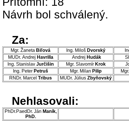
Prítomní: 18
Návrh bol schválený.
Za:
Mgr. Žaneta
Biľová
Ing. Miloš
Dvorský
In
MUDr. Andrej
Havrilla
Andrej
Hudák
Sl
Ing. Stanislav
Jurčišin
Mgr. Slavomír
Krok
J
Ing. Peter
Petruš
Mgr. Milan
Pilip
Mgr
RNDr. Marcel
Tribus
MUDr. Július
Zbyňovský
Nehlasovali:
PhDr.PaedDr. Ján
Maník,
PhD.