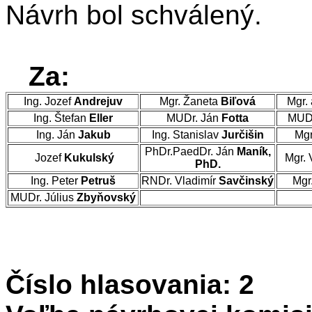
Návrh bol schválený.
Za:
Ing. Jozef
Andrejuv
Mgr. Žaneta
Biľová
Mgr. 
Ing. Štefan
Eller
MUDr. Ján
Fotta
MUDr
Ing. Ján
Jakub
Ing. Stanislav
Jurčišin
Mgr
PhDr.PaedDr. Ján
Maník,
Jozef
Kukulský
Mgr. 
PhD.
Ing. Peter
Petruš
RNDr. Vladimír
Savčinský
Mgr
MUDr. Július
Zbyňovský
Číslo hlasovania: 2