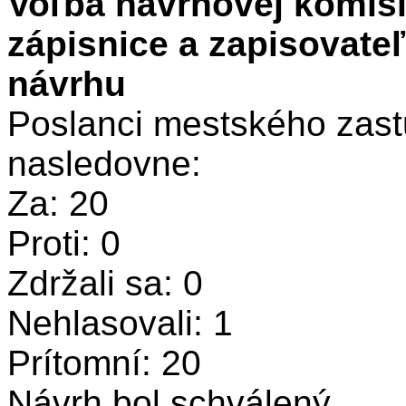
Voľba návrhovej komisi
zápisnice a zapisovate
návrhu
Poslanci mestského zastu
nasledovne:
Za: 20
Proti: 0
Zdržali sa: 0
Nehlasovali: 1
Prítomní: 20
Návrh bol schválený.