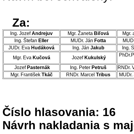
Za:
Ing. Jozef
Andrejuv
Mgr. Žaneta
Biľová
Mgr. 
Ing. Štefan
Eller
MUDr. Ján
Fotta
MUDr
JUDr. Eva
Hudáková
Ing. Ján
Jakub
Ing. 
PhDr.P
Mgr. Eva
Kučová
Jozef
Kukulský
Jozef
Pasternák
Ing. Peter
Petruš
RNDr. 
Mgr. František
Tkáč
RNDr. Marcel
Tribus
MUDr. 
Číslo hlasovania: 16
Návrh nakladania s maj