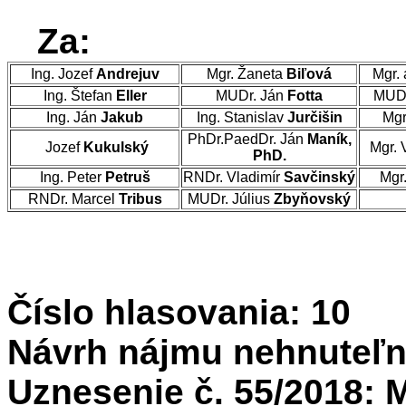
Za:
Ing. Jozef
Andrejuv
Mgr. Žaneta
Biľová
Mgr. 
Ing. Štefan
Eller
MUDr. Ján
Fotta
MUDr
Ing. Ján
Jakub
Ing. Stanislav
Jurčišin
Mgr
PhDr.PaedDr. Ján
Maník,
Jozef
Kukulský
Mgr. 
PhD.
Ing. Peter
Petruš
RNDr. Vladimír
Savčinský
Mgr
RNDr. Marcel
Tribus
MUDr. Július
Zbyňovský
Číslo hlasovania: 10
Návrh nájmu nehnuteľn
Uznesenie č. 55/2018: 