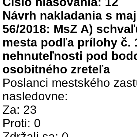
Číslo hlasovania: 12
Návrh nakladania s maj
56/2018: MsZ A) schvaľ
mesta podľa prílohy č. 1 
nehnuteľnosti pod bo
osobitného zreteľa
Poslanci mestského zastu
nasledovne:
Za: 23
Proti: 0
Zdržali sa: 0