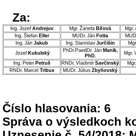
Za:
Ing. Jozef
Andrejuv
Mgr. Žaneta
Biľová
Mgr. 
Ing. Štefan
Eller
MUDr. Ján
Fotta
MUDr
Ing. Ján
Jakub
Ing. Stanislav
Jurčišin
Mgr
PhDr.PaedDr. Ján
Maník,
Jozef
Kukulský
Mgr. 
PhD.
Ing. Peter
Petruš
RNDr. Vladimír
Savčinský
Mgr
RNDr. Marcel
Tribus
MUDr. Július
Zbyňovský
Číslo hlasovania: 6
Správa o výsledkoch ko
Uznesenie č. 54/2018: 