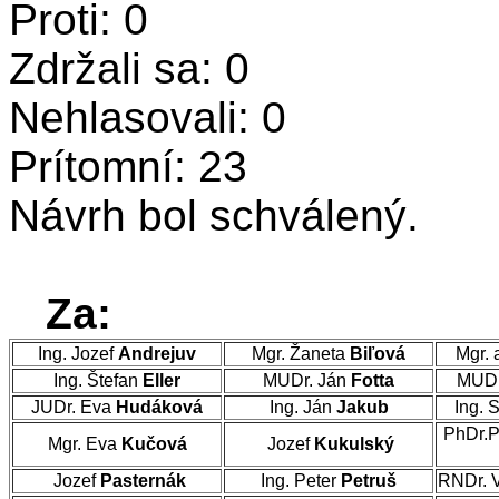
Proti: 0
Zdržali sa: 0
Nehlasovali: 0
Prítomní: 23
Návrh bol schválený.
Za:
Ing. Jozef
Andrejuv
Mgr. Žaneta
Biľová
Mgr. 
Ing. Štefan
Eller
MUDr. Ján
Fotta
MUDr
JUDr. Eva
Hudáková
Ing. Ján
Jakub
Ing. 
PhDr.P
Mgr. Eva
Kučová
Jozef
Kukulský
Jozef
Pasternák
Ing. Peter
Petruš
RNDr. 