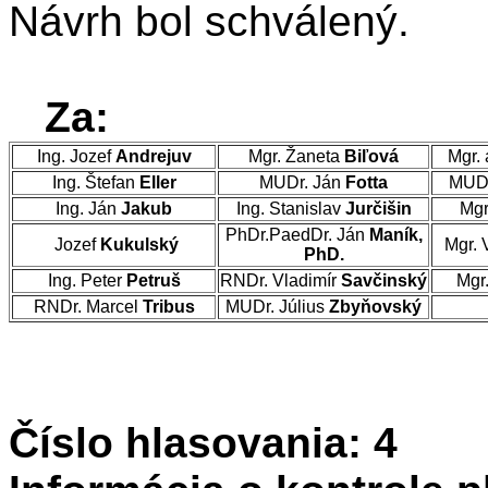
Návrh bol schválený.
Za:
Ing. Jozef
Andrejuv
Mgr. Žaneta
Biľová
Mgr. 
Ing. Štefan
Eller
MUDr. Ján
Fotta
MUDr
Ing. Ján
Jakub
Ing. Stanislav
Jurčišin
Mgr
PhDr.PaedDr. Ján
Maník,
Jozef
Kukulský
Mgr. 
PhD.
Ing. Peter
Petruš
RNDr. Vladimír
Savčinský
Mgr
RNDr. Marcel
Tribus
MUDr. Július
Zbyňovský
Číslo hlasovania: 4