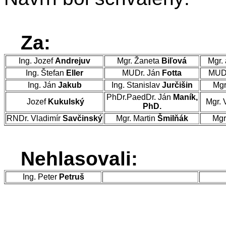
Za:
Ing. Jozef
Andrejuv
Mgr. Žaneta
Biľová
Mgr. 
Ing. Štefan
Eller
MUDr. Ján
Fotta
MUDr
Ing. Ján
Jakub
Ing. Stanislav
Jurčišin
Mgr
PhDr.PaedDr. Ján
Maník,
Jozef
Kukulský
Mgr. 
PhD.
RNDr. Vladimír
Savčinský
Mgr. Martin
Šmilňák
Mgr
Nehlasovali:
Ing. Peter
Petruš