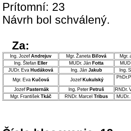
Prítomní: 23
Návrh bol schválený.
Za:
Ing. Jozef
Andrejuv
Mgr. Žaneta
Biľová
Mgr. 
Ing. Štefan
Eller
MUDr. Ján
Fotta
MUDr
JUDr. Eva
Hudáková
Ing. Ján
Jakub
Ing. 
PhDr.P
Mgr. Eva
Kučová
Jozef
Kukulský
Jozef
Pasternák
Ing. Peter
Petruš
RNDr. 
Mgr. František
Tkáč
RNDr. Marcel
Tribus
MUDr. 