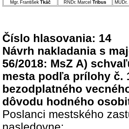
Mgr. František
Tkáč
RNDr. Marcel
Tribus
MUDr. 
Číslo hlasovania: 14
Návrh nakladania s maj
56/2018: MsZ A) schvaľ
mesta podľa prílohy č. 1
bezodplatného vecnéh
dôvodu hodného osobit
Poslanci mestského zastu
nasledovne: