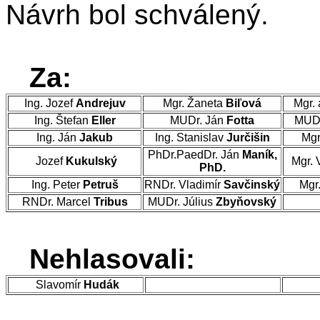
Návrh bol schválený.
Za:
Ing. Jozef
Andrejuv
Mgr. Žaneta
Biľová
Mgr. 
Ing. Štefan
Eller
MUDr. Ján
Fotta
MUDr
Ing. Ján
Jakub
Ing. Stanislav
Jurčišin
Mgr
PhDr.PaedDr. Ján
Maník,
Jozef
Kukulský
Mgr. 
PhD.
Ing. Peter
Petruš
RNDr. Vladimír
Savčinský
Mgr
RNDr. Marcel
Tribus
MUDr. Július
Zbyňovský
Nehlasovali:
Slavomír
Hudák