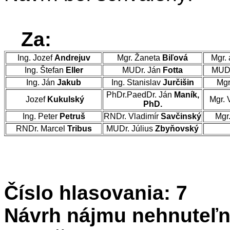
Za:
Ing. Jozef
Andrejuv
Mgr. Žaneta
Biľová
Mgr. 
Ing. Štefan
Eller
MUDr. Ján
Fotta
MUDr
Ing. Ján
Jakub
Ing. Stanislav
Jurčišin
Mgr
PhDr.PaedDr. Ján
Maník,
Jozef
Kukulský
Mgr. 
PhD.
Ing. Peter
Petruš
RNDr. Vladimír
Savčinský
Mgr
RNDr. Marcel
Tribus
MUDr. Július
Zbyňovský
Číslo hlasovania: 7
Návrh nájmu nehnuteľn