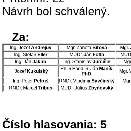
Návrh bol schválený.
Za:
Ing. Jozef
Andrejuv
Mgr. Žaneta
Biľová
Mgr. 
Ing. Štefan
Eller
MUDr. Ján
Fotta
MUDr
Ing. Ján
Jakub
Ing. Stanislav
Jurčišin
Mgr
PhDr.PaedDr. Ján
Maník,
Jozef
Kukulský
Mgr. 
PhD.
Ing. Peter
Petruš
RNDr. Vladimír
Savčinský
Mgr
RNDr. Marcel
Tribus
MUDr. Július
Zbyňovský
Číslo hlasovania: 5