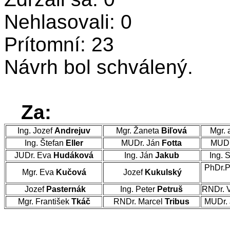
Nehlasovali: 0
Prítomní: 23
Návrh bol schválený.
Za:
Ing. Jozef
Andrejuv
Mgr. Žaneta
Biľová
Mgr. 
Ing. Štefan
Eller
MUDr. Ján
Fotta
MUDr
JUDr. Eva
Hudáková
Ing. Ján
Jakub
Ing. 
PhDr.P
Mgr. Eva
Kučová
Jozef
Kukulský
Jozef
Pasternák
Ing. Peter
Petruš
RNDr. 
Mgr. František
Tkáč
RNDr. Marcel
Tribus
MUDr. 