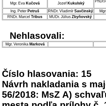
PhDr.
Mgr. Eva
Kučová
Jozef
Kukulský
Ing. Peter
Petruš
RNDr. Vladimír
Savčinský
Mgr
RNDr. Marcel
Tribus
MUDr. Július
Zbyňovský
Nehlasovali:
Mgr. Veronika
Marková
Číslo hlasovania: 15
Návrh nakladania s maj
56/2018: MsZ A) schvaľ
mesta podľa prílohy č. 1