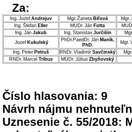
Za:
Ing. Jozef
Andrejuv
Mgr. Žaneta
Biľová
Mgr. 
Ing. Štefan
Eller
MUDr. Ján
Fotta
MUDr
Ing. Ján
Jakub
Ing. Stanislav
Jurčišin
Mgr
PhDr.PaedDr. Ján
Maník,
Jozef
Kukulský
Mgr. 
PhD.
Ing. Peter
Petruš
RNDr. Vladimír
Savčinský
Mgr
RNDr. Marcel
Tribus
MUDr. Július
Zbyňovský
Číslo hlasovania: 9
Návrh nájmu nehnuteľn
Uznesenie č. 55/2018: 