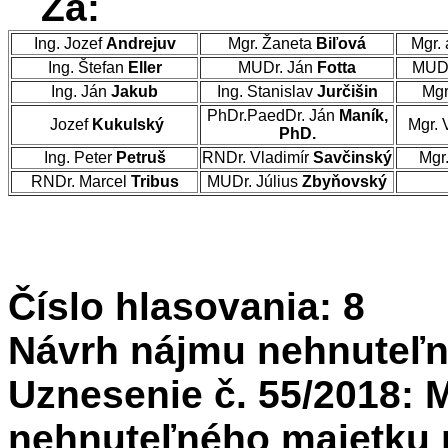
Za:
Ing. Jozef
Andrejuv
Mgr. Žaneta
Biľová
Mgr. 
Ing. Štefan
Eller
MUDr. Ján
Fotta
MUDr
Ing. Ján
Jakub
Ing. Stanislav
Jurčišin
Mgr
PhDr.PaedDr. Ján
Maník,
Jozef
Kukulský
Mgr. 
PhD.
Ing. Peter
Petruš
RNDr. Vladimír
Savčinský
Mgr
RNDr. Marcel
Tribus
MUDr. Július
Zbyňovský
Číslo hlasovania: 8
Návrh nájmu nehnuteľn
Uznesenie č. 55/2018: 
nehnuteľného majetku me