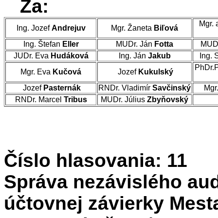
Za:
Mgr. 
Ing. Jozef
Andrejuv
Mgr. Žaneta
Biľová
Ing. Štefan
Eller
MUDr. Ján
Fotta
MUDr
JUDr. Eva
Hudáková
Ing. Ján
Jakub
Ing. 
PhDr.
Mgr. Eva
Kučová
Jozef
Kukulský
Jozef
Pasternák
RNDr. Vladimír
Savčinský
Mgr
RNDr. Marcel
Tribus
MUDr. Július
Zbyňovský
Číslo hlasovania: 11
Správa nezávislého aud
účtovnej závierky Mesta