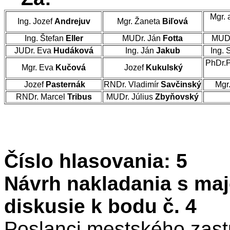
Mgr. 
Ing. Jozef
Andrejuv
Mgr. Žaneta
Biľová
Ing. Štefan
Eller
MUDr. Ján
Fotta
MUDr
JUDr. Eva
Hudáková
Ing. Ján
Jakub
Ing. 
PhDr.
Mgr. Eva
Kučová
Jozef
Kukulský
Jozef
Pasternák
RNDr. Vladimír
Savčinský
Mgr
RNDr. Marcel
Tribus
MUDr. Július
Zbyňovský
Číslo hlasovania: 5
Návrh nakladania s ma
diskusie k bodu č. 4
Poslanci mestského zastu