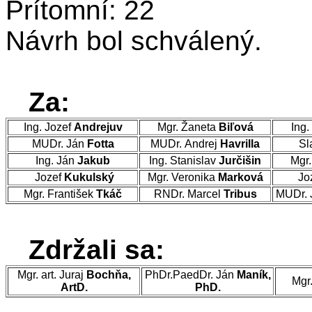
Prítomní: 22
Návrh bol schválený.
Za:
Ing. Jozef
Andrejuv
Mgr. Žaneta
Biľová
Ing.
MUDr. Ján
Fotta
MUDr. Andrej
Havrilla
Sl
Ing. Ján
Jakub
Ing. Stanislav
Jurčišin
Mgr.
Jozef
Kukulský
Mgr. Veronika
Marková
Jo
Mgr. František
Tkáč
RNDr. Marcel
Tribus
MUDr. 
Zdržali sa:
Mgr. art. Juraj
Bochňa,
PhDr.PaedDr. Ján
Maník,
Mgr
ArtD.
PhD.