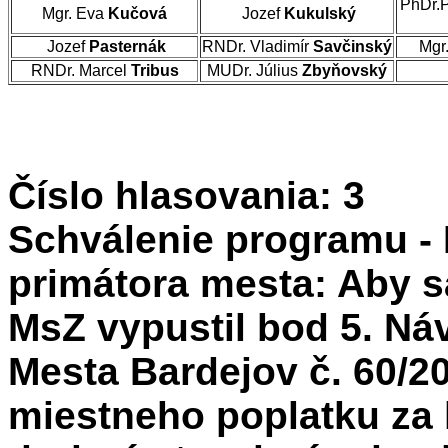
PhDr.
Mgr. Eva
Kučová
Jozef
Kukulský
Jozef
Pasternák
RNDr. Vladimír
Savčinský
Mgr
RNDr. Marcel
Tribus
MUDr. Július
Zbyňovský
Číslo hlasovania: 3
Schválenie programu - 
primátora mesta: Aby s
MsZ vypustil bod 5. Ná
Mesta Bardejov č. 60/20
miestneho poplatku za