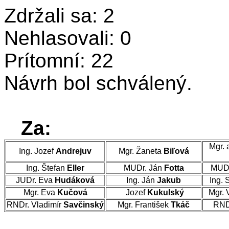
Zdržali sa: 2
Nehlasovali: 0
Prítomní: 22
Návrh bol schválený.
Za:
Mgr. 
Ing. Jozef
Andrejuv
Mgr. Žaneta
Biľová
Ing. Štefan
Eller
MUDr. Ján
Fotta
MUDr
JUDr. Eva
Hudáková
Ing. Ján
Jakub
Ing. 
Mgr. Eva
Kučová
Jozef
Kukulský
Mgr. 
RNDr. Vladimír
Savčinský
Mgr. František
Tkáč
RND