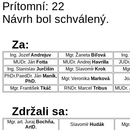
Prítomní: 22
Návrh bol schválený.
Za:
Ing. Jozef
Andrejuv
Mgr. Žaneta
Biľová
Ing.
MUDr. Ján
Fotta
MUDr. Andrej
Havrilla
JUDr
Ing. Stanislav
Jurčišin
Mgr. Slavomír
Krok
Mgr
PhDr.PaedDr. Ján
Maník,
Mgr. Veronika
Marková
Jo
PhD.
Mgr. František
Tkáč
RNDr. Marcel
Tribus
MUDr. 
Zdržali sa:
Mgr. art. Juraj
Bochňa,
Slavomír
Hudák
Mgr
ArtD.