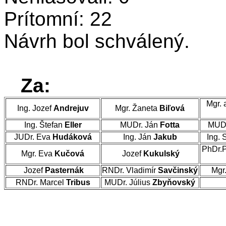
Prítomní: 22
Návrh bol schválený.
Za:
Mgr. 
Ing. Jozef
Andrejuv
Mgr. Žaneta
Biľová
Ing. Štefan
Eller
MUDr. Ján
Fotta
MUDr
JUDr. Eva
Hudáková
Ing. Ján
Jakub
Ing. 
PhDr.
Mgr. Eva
Kučová
Jozef
Kukulský
Jozef
Pasternák
RNDr. Vladimír
Savčinský
Mgr
RNDr. Marcel
Tribus
MUDr. Július
Zbyňovský