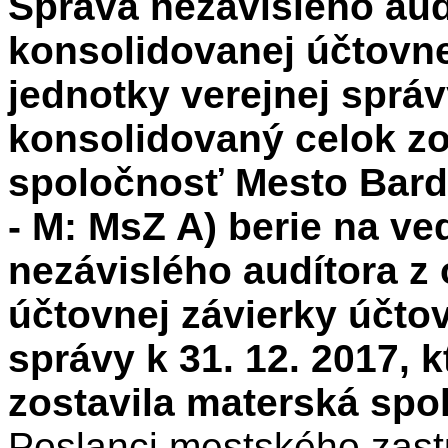
Správa nezávislého aud
konsolidovanej účtovne
jednotky verejnej správ
konsolidovaný celok zo
spoločnosť Mesto Barde
- M: MsZ A) berie na v
nezávislého audítora z
účtovnej závierky účtov
správy k 31. 12. 2017, 
zostavila materská spo
Poslanci mestského zastu