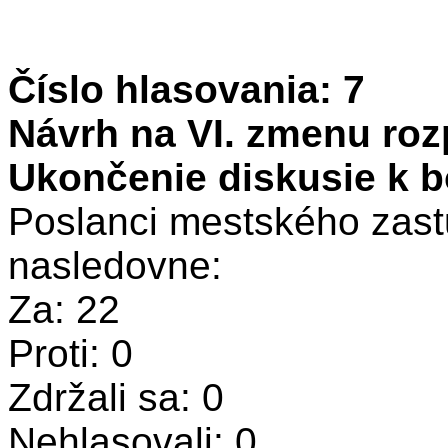
Číslo hlasovania: 7
Návrh na VI. zmenu roz
Ukončenie diskusie k b
Poslanci mestského zastu
nasledovne:
Za: 22
Proti: 0
Zdržali sa: 0
Nehlasovali: 0