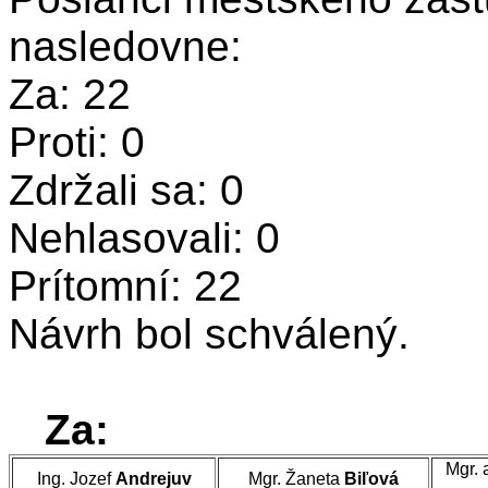
nasledovne:
Za: 22
Proti: 0
Zdržali sa: 0
Nehlasovali: 0
Prítomní: 22
Návrh bol schválený.
Za:
Mgr. 
Ing. Jozef
Andrejuv
Mgr. Žaneta
Biľová