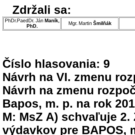
Zdržali sa:
PhDr.PaedDr. Ján
Maník,
Mgr. Martin
Šmilňák
PhD.
Číslo hlasovania: 9
Návrh na VI. zmenu roz
Návrh na zmenu rozpoč
Bapos, m. p. na rok 201
M: MsZ A) schvaľuje 2.
výdavkov pre BAPOS, m