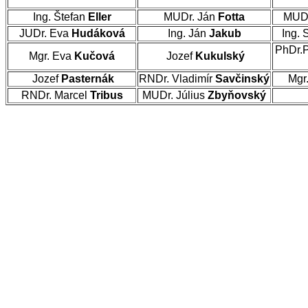
Ing. Štefan
Eller
MUDr. Ján
Fotta
MUDr
JUDr. Eva
Hudáková
Ing. Ján
Jakub
Ing. 
PhDr.
Mgr. Eva
Kučová
Jozef
Kukulský
Jozef
Pasternák
RNDr. Vladimír
Savčinský
Mgr
RNDr. Marcel
Tribus
MUDr. Július
Zbyňovský