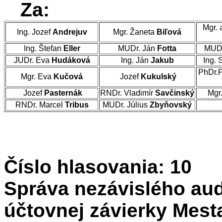
Za:
Mgr. 
Ing. Jozef
Andrejuv
Mgr. Žaneta
Biľová
Ing. Štefan
Eller
MUDr. Ján
Fotta
MUDr
JUDr. Eva
Hudáková
Ing. Ján
Jakub
Ing. 
PhDr.
Mgr. Eva
Kučová
Jozef
Kukulský
Jozef
Pasternák
RNDr. Vladimír
Savčinský
Mgr
RNDr. Marcel
Tribus
MUDr. Július
Zbyňovský
Číslo hlasovania: 10
Správa nezávislého aud
účtovnej závierky Mesta