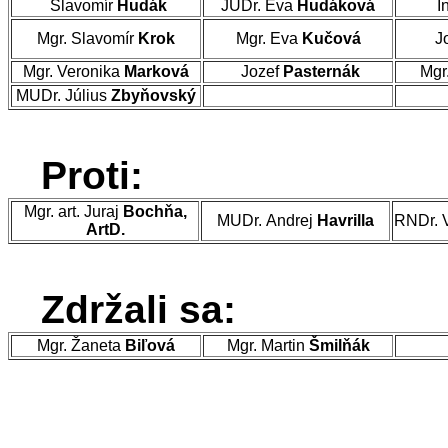
Slavomír
Hudák
JUDr. Eva
Hudáková
I
Mgr. Slavomír
Krok
Mgr. Eva
Kučová
J
Mgr. Veronika
Marková
Jozef
Pasternák
Mgr
MUDr. Július
Zbyňovský
Proti:
Mgr. art. Juraj
Bochňa,
MUDr. Andrej
Havrilla
RNDr. 
ArtD.
Zdržali sa:
Mgr. Žaneta
Biľová
Mgr. Martin
Šmilňák