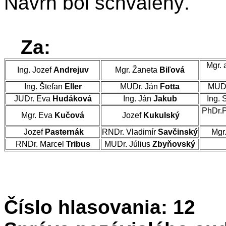
Návrh bol schválený.
Za:
Mgr. 
Ing. Jozef
Andrejuv
Mgr. Žaneta
Biľová
Ing. Štefan
Eller
MUDr. Ján
Fotta
MUDr
JUDr. Eva
Hudáková
Ing. Ján
Jakub
Ing. 
PhDr.
Mgr. Eva
Kučová
Jozef
Kukulský
Jozef
Pasternák
RNDr. Vladimír
Savčinský
Mgr
RNDr. Marcel
Tribus
MUDr. Július
Zbyňovský
Číslo hlasovania: 12