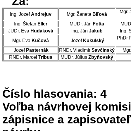
Za:
Mgr. 
Ing. Jozef
Andrejuv
Mgr. Žaneta
Biľová
Ing. Štefan
Eller
MUDr. Ján
Fotta
MUDr
JUDr. Eva
Hudáková
Ing. Ján
Jakub
Ing. 
PhDr.
Mgr. Eva
Kučová
Jozef
Kukulský
Jozef
Pasternák
RNDr. Vladimír
Savčinský
Mgr
RNDr. Marcel
Tribus
MUDr. Július
Zbyňovský
Číslo hlasovania: 4
Voľba návrhovej komisi
zápisnice a zapisovate