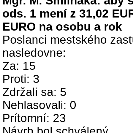
Mgr. M. Šmilňáka: aby s
ods. 1 mení z 31,02 EU
EURO na osobu a rok
Poslanci mestského zastu
nasledovne:
Za: 15
Proti: 3
Zdržali sa: 5
Nehlasovali: 0
Prítomní: 23
Návrh bol schválený.