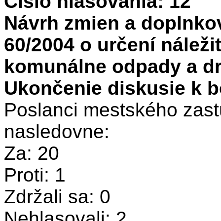
Číslo hlasovania: 12
Návrh zmien a doplnko
60/2004 o určení náleži
komunálne odpady a dr
Ukončenie diskusie k b
Poslanci mestského zastu
nasledovne:
Za: 20
Proti: 1
Zdržali sa: 0
Nehlasovali: 2