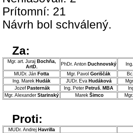
Prítomní: 21
Návrh bol schválený.
Za:
Mgr. art. Juraj
Bochňa,
PhDr. Anton
Duchnovský
Ing
ArtD.
MUDr. Ján
Fotta
Mgr. Pavol
Goriščák
Bc
Ing. Marek
Hudák
JUDr. Eva
Hudáková
Mgr
Jozef
Pasternák
Ing. Peter
Petruš. MBA
In
Mgr. Alexander
Starinský
Marek
Šimco
Mgr
Proti:
MUDr. Andrej
Havrilla