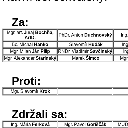
Za:
Mgr. art. Juraj
Bochňa,
PhDr. Anton
Duchnovský
Ing
ArtD.
Bc. Michal
Hanko
Slavomír
Hudák
In
Mgr. Milan Ján
Pilip
RNDr. Vladimír
Savčinský
In
Mgr. Alexander
Starinský
Marek
Šimco
Mgr
Proti:
Mgr. Slavomír
Krok
Zdržali sa:
Ing. Mária
Ferková
Mgr. Pavol
Goriščák
MUDr