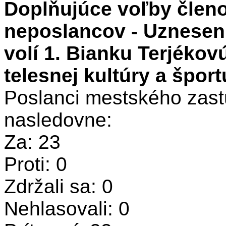
Doplňujúce voľby členo
neposlancov - Uzneseni
volí 1. Bianku Terjékov
telesnej kultúry a špor
Poslanci mestského zastu
nasledovne:
Za: 23
Proti: 0
Zdržali sa: 0
Nehlasovali: 0