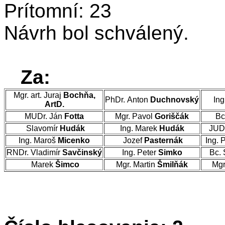
Prítomní: 23
Návrh bol schválený.
Za:
Mgr. art. Juraj
Bochňa,
PhDr. Anton
Duchnovský
Ing
ArtD.
MUDr. Ján
Fotta
Mgr. Pavol
Goriščák
Bc
Slavomír
Hudák
Ing. Marek
Hudák
JUD
Ing. Maroš
Micenko
Jozef
Pasternák
Ing. 
RNDr. Vladimír
Savčinský
Ing. Peter
Simko
Bc. 
Marek
Šimco
Mgr. Martin
Šmilňák
Mgr