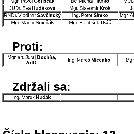
Mgr. Pavol
Goriščák
Bc. Michal
Hanko
MUDr
JUDr. Eva
Hudáková
Mgr. Slavomír
Krok
J
RNDr. Vladimír
Savčinský
Ing. Peter
Simko
Mgr. A
Mgr. Martin
Šmilňák
Mgr. František
Tkáč
Proti:
Mgr. art. Juraj
Bochňa,
Ing. Maroš
Micenko
Mgr
ArtD.
Zdržali sa:
Ing. Marek
Hudák