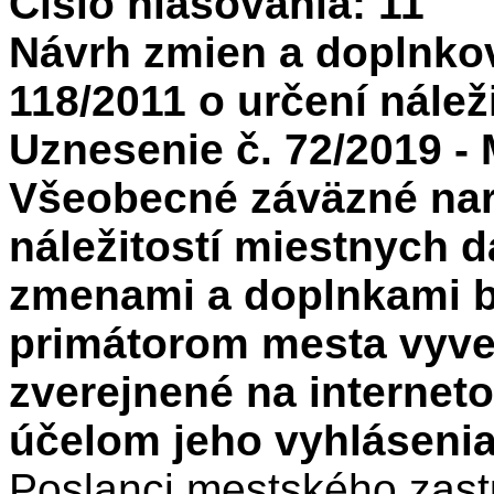
Číslo hlasovania: 11
Návrh zmien a doplnko
118/2011 o určení nálež
Uznesenie č. 72/2019 - 
Všeobecné záväzné nari
náležitostí miestnych 
zmenami a doplnkami b
primátorom mesta vyves
zverejnené na internet
účelom jeho vyhláseni
Poslanci mestského zastu