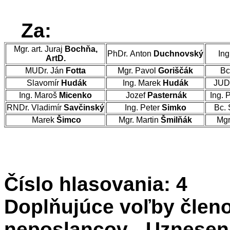
Za:
Mgr. art. Juraj
Bochňa,
PhDr. Anton
Duchnovský
Ing
ArtD.
MUDr. Ján
Fotta
Mgr. Pavol
Goriščák
Bc
Slavomír
Hudák
Ing. Marek
Hudák
JUD
Ing. Maroš
Micenko
Jozef
Pasternák
Ing. 
RNDr. Vladimír
Savčinský
Ing. Peter
Simko
Bc. 
Marek
Šimco
Mgr. Martin
Šmilňák
Mgr
Číslo hlasovania: 4
Doplňujúce voľby členo
neposlancov - Uzneseni