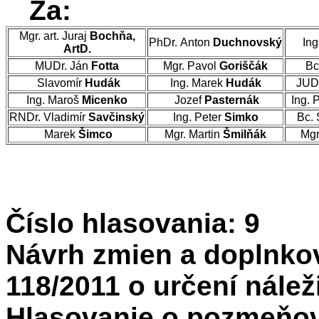
Za:
Mgr. art. Juraj
Bochňa,
PhDr. Anton
Duchnovský
Ing
ArtD.
MUDr. Ján
Fotta
Mgr. Pavol
Goriščák
Bc
Slavomír
Hudák
Ing. Marek
Hudák
JUD
Ing. Maroš
Micenko
Jozef
Pasternák
Ing. 
RNDr. Vladimír
Savčinský
Ing. Peter
Simko
Bc. 
Marek
Šimco
Mgr. Martin
Šmilňák
Mgr
Číslo hlasovania: 9
Návrh zmien a doplnko
118/2011 o určení nálež
Hlasovanie o pozmeňov