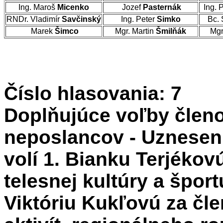
Ing. Maroš
Micenko
Jozef
Pasternák
Ing. 
RNDr. Vladimír
Savčinský
Ing. Peter
Simko
Bc. 
Marek
Šimco
Mgr. Martin
Šmilňák
Mgr
Číslo hlasovania: 7
Doplňujúce voľby členo
neposlancov - Uzneseni
volí 1. Bianku Terjékov
telesnej kultúry a špor
Viktóriu Kukľovú za čl