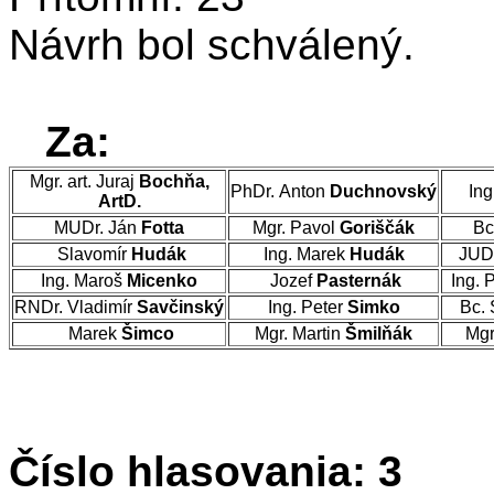
Návrh bol schválený.
Za:
Mgr. art. Juraj
Bochňa,
PhDr. Anton
Duchnovský
Ing
ArtD.
MUDr. Ján
Fotta
Mgr. Pavol
Goriščák
Bc
Slavomír
Hudák
Ing. Marek
Hudák
JUD
Ing. Maroš
Micenko
Jozef
Pasternák
Ing. 
RNDr. Vladimír
Savčinský
Ing. Peter
Simko
Bc. 
Marek
Šimco
Mgr. Martin
Šmilňák
Mgr
Číslo hlasovania: 3