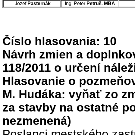
Jozef
Pasternák
Ing. Peter
Petruš. MBA
Číslo hlasovania: 10
Návrh zmien a doplnko
118/2011 o určení nálež
Hlasovanie o pozmeňov
M. Hudáka: vyňať zo zm
za stavby na ostatné p
nezmenená)
Poslanci mestského zastu