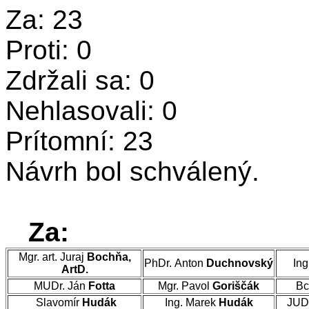
Za: 23
Proti: 0
Zdržali sa: 0
Nehlasovali: 0
Prítomní: 23
Návrh bol schválený.
Za:
Mgr. art. Juraj
Bochňa,
PhDr. Anton
Duchnovský
Ing
ArtD.
MUDr. Ján
Fotta
Mgr. Pavol
Goriščák
Bc
Slavomír
Hudák
Ing. Marek
Hudák
JUD