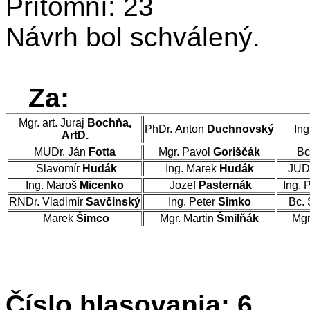
Prítomní: 23
Návrh bol schválený.
Za:
Mgr. art. Juraj
Bochňa,
PhDr. Anton
Duchnovský
Ing
ArtD.
MUDr. Ján
Fotta
Mgr. Pavol
Goriščák
Bc
Slavomír
Hudák
Ing. Marek
Hudák
JUD
Ing. Maroš
Micenko
Jozef
Pasternák
Ing. 
RNDr. Vladimír
Savčinský
Ing. Peter
Simko
Bc. 
Marek
Šimco
Mgr. Martin
Šmilňák
Mgr
Číslo hlasovania: 6