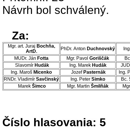
Návrh bol schválený.
Za:
Mgr. art. Juraj
Bochňa,
PhDr. Anton
Duchnovský
Ing
ArtD.
MUDr. Ján
Fotta
Mgr. Pavol
Goriščák
Bc
Slavomír
Hudák
Ing. Marek
Hudák
JUD
Ing. Maroš
Micenko
Jozef
Pasternák
Ing. 
RNDr. Vladimír
Savčinský
Ing. Peter
Simko
Bc. 
Marek
Šimco
Mgr. Martin
Šmilňák
Mgr
Číslo hlasovania: 5