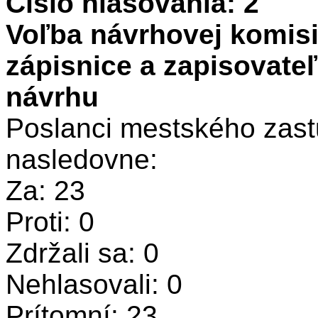
Číslo hlasovania: 2
Voľba návrhovej komisi
zápisnice a zapisovate
návrhu
Poslanci mestského zastu
nasledovne:
Za: 23
Proti: 0
Zdržali sa: 0
Nehlasovali: 0
Prítomní: 23