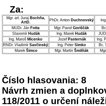
Za:
Mgr. art. Juraj
Bochňa,
PhDr. Anton
Duchnovský
Ing
ArtD.
MUDr. Ján
Fotta
Mgr. Pavol
Goriščák
Bc
Slavomír
Hudák
Ing. Marek
Hudák
JUD
Ing. Maroš
Micenko
Jozef
Pasternák
Ing. 
RNDr. Vladimír
Savčinský
Ing. Peter
Simko
Bc. 
Marek
Šimco
Mgr. Martin
Šmilňák
Mgr
Číslo hlasovania: 8
Návrh zmien a doplnko
118/2011 o určení nálež