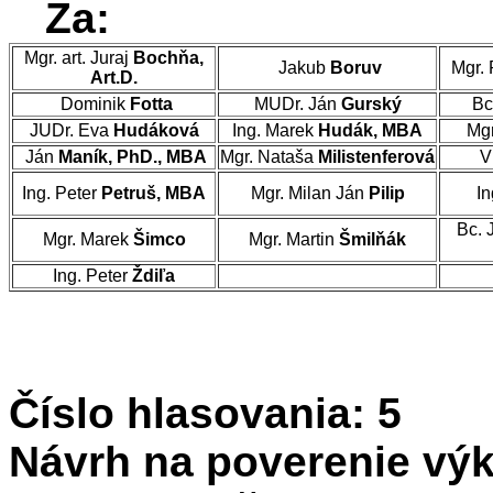
Za:
Mgr. art. Juraj
Bochňa,
Jakub
Boruv
Mgr. 
Art.D.
Dominik
Fotta
MUDr. Ján
Gurský
Bc
JUDr. Eva
Hudáková
Ing. Marek
Hudák, MBA
Mgr
Ján
Maník, PhD., MBA
Mgr. Nataša
Milistenferová
Vl
Ing. Peter
Petruš, MBA
Mgr. Milan Ján
Pilip
In
Bc. 
Mgr. Marek
Šimco
Mgr. Martin
Šmilňák
Ing. Peter
Ždiľa
Číslo hlasovania: 5
Návrh na poverenie výk