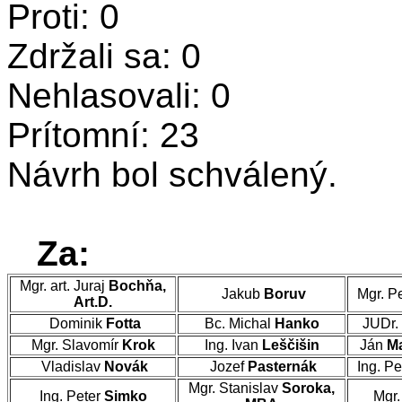
Proti: 0
Zdržali sa: 0
Nehlasovali: 0
Prítomní: 23
Návrh bol schválený.
Za:
Mgr. art. Juraj
Bochňa,
Jakub
Boruv
Mgr. P
Art.D.
Dominik
Fotta
Bc. Michal
Hanko
JUDr.
Mgr. Slavomír
Krok
Ing. Ivan
Leščišin
Ján
Ma
Vladislav
Novák
Jozef
Pasternák
Ing. Pe
Mgr. Stanislav
Soroka,
Ing. Peter
Simko
Mgr