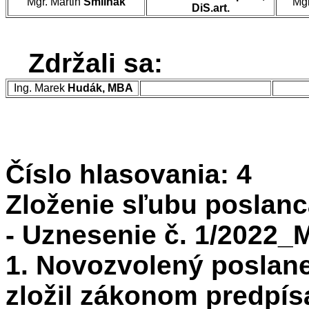
Mgr. Martin
Šmilňák
Mgr
DiS.art.
Zdržali sa:
Ing. Marek
Hudák, MBA
Číslo hlasovania: 4
Zloženie sľubu poslanc
- Uznesenie č. 1/2022_M
1. Novozvolený poslan
zložil zákonom predpís