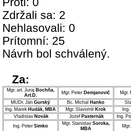
Proti: 0
Zdržali sa: 2
Nehlasovali: 0
Prítomní: 25
Návrh bol schválený.
Za:
Mgr. art. Juraj
Bochňa,
Mgr. Peter
Demjanovič
Mgr. 
Art.D.
MUDr. Ján
Gurský
Bc. Michal
Hanko
Sl
Ing. Marek
Hudák, MBA
Mgr. Slavomír
Krok
Ing.
Vladislav
Novák
Jozef
Pasternák
Ing. P
Mgr. Stanislav
Soroka,
Ing. Peter
Simko
Mgr
MBA