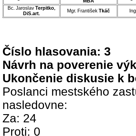
MBA
Bc. Jaroslav
Terpitko,
Mgr. František
Tkáč
Ing
DiS.art.
Číslo hlasovania: 3
Návrh na poverenie výk
Ukončenie diskusie k b
Poslanci mestského zastu
nasledovne:
Za: 24
Proti: 0