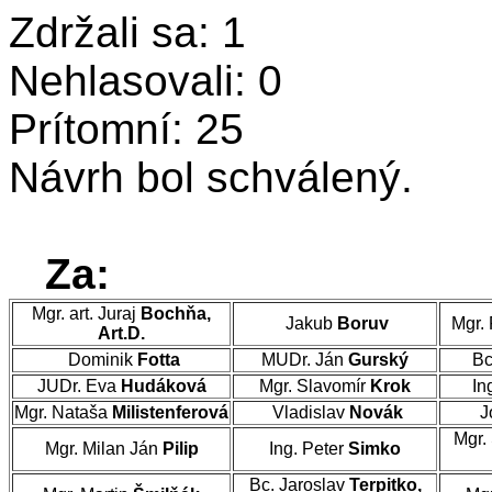
Zdržali sa: 1
Nehlasovali: 0
Prítomní: 25
Návrh bol schválený.
Za:
Mgr. art. Juraj
Bochňa,
Jakub
Boruv
Mgr.
Art.D.
Dominik
Fotta
MUDr. Ján
Gurský
Bc
JUDr. Eva
Hudáková
Mgr. Slavomír
Krok
In
Mgr. Nataša
Milistenferová
Vladislav
Novák
J
Mgr.
Mgr. Milan Ján
Pilip
Ing. Peter
Simko
Bc. Jaroslav
Terpitko,