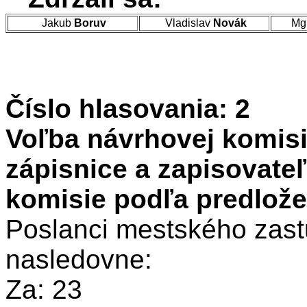
Jakub
Boruv
Vladislav
Novák
Mg
Číslo hlasovania: 2
Voľba návrhovej komisi
zápisnice a zapisovate
komisie podľa predlož
Poslanci mestského zastu
nasledovne:
Za: 23