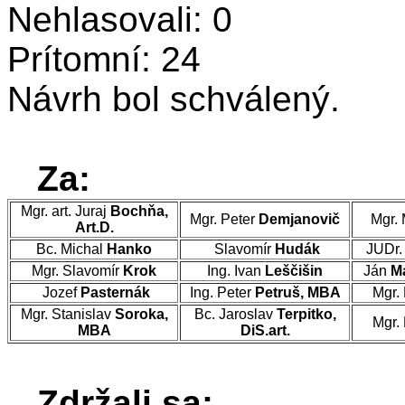
Nehlasovali: 0
Prítomní: 24
Návrh bol schválený.
Za:
Mgr. art. Juraj
Bochňa,
Mgr. Peter
Demjanovič
Mgr. 
Art.D.
Bc. Michal
Hanko
Slavomír
Hudák
JUDr.
Mgr. Slavomír
Krok
Ing. Ivan
Leščišin
Ján
M
Jozef
Pasternák
Ing. Peter
Petruš, MBA
Mgr.
Mgr. Stanislav
Soroka,
Bc. Jaroslav
Terpitko,
Mgr.
MBA
DiS.art.
Zdržali sa: