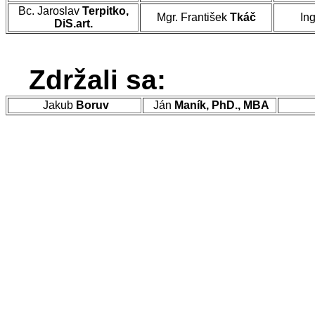
Bc. Jaroslav
Terpitko,
Mgr. František
Tkáč
In
DiS.art.
Zdržali sa:
Jakub
Boruv
Ján
Maník, PhD., MBA