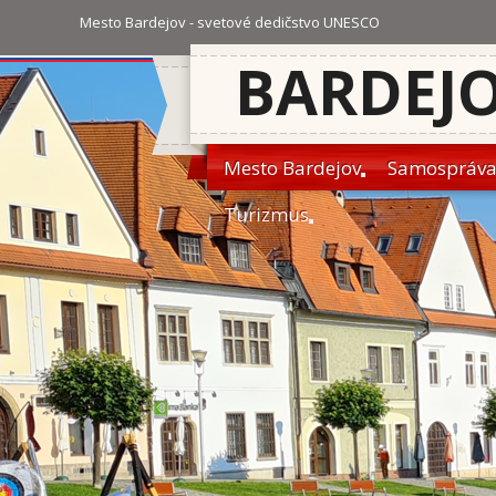
Mesto Bardejov - svetové dedičstvo UNESCO
BARDEJ
Mesto Bardejov
Samospráv
Turizmus