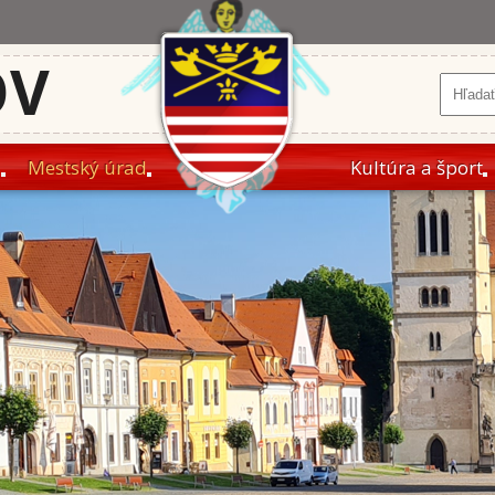
OV
a
Mestský úrad
Kultúra a šport