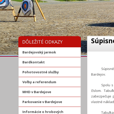
Súpisne
DÔLEŽITÉ ODKAZY
Bardejovský jarmok
Bardkontakt
Súpisné
Pohotovostné služby
Bardejov.
Voľby a referendum
Spolu s
číslom. Tabuľ
MHD v Bardejove
zabezpečuje p
Parkovanie v Bardejove
vlastné náklad
Informácie o hrobových
Tabuľka