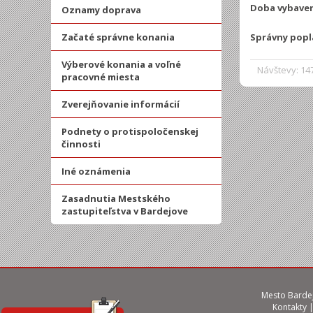
Doba vybave
Oznamy doprava
Začaté správne konania
Správny popl
Výberové konania a voľné
Návštevy: 14
pracovné miesta
Zverejňovanie informácií
Podnety o protispoločenskej
činnosti
Iné oznámenia
Zasadnutia Mestského
zastupiteľstva v Bardejove
Mesto Bardej
Kontakty