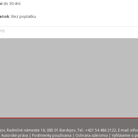
ni
do 30 dní.
atok:
Bez poplatku
765
ov, Radničné námestie 16, 085 01 Bardejov, Tel.: +421 54 486 2122, E-mail:
info
|
Autorské práva
|
Podmienky používania
|
Ochrana súkromia
|
Vyhlásenie o p