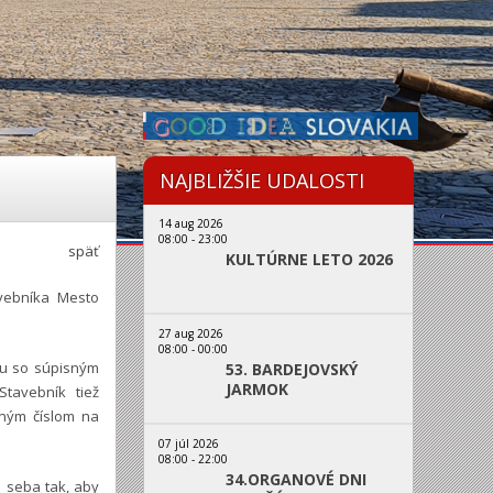
NAJBLIŽŠIE UDALOSTI
14 aug 2026
08:00
-
23:00
späť
KULTÚRNE LETO 2026
avebníka Mesto
27 aug 2026
08:00
-
00:00
ku so súpisným
53. BARDEJOVSKÝ
JARMOK
Stavebník tiež
čným číslom na
07 júl 2026
08:00
-
22:00
34.ORGANOVÉ DNI
 seba tak, aby