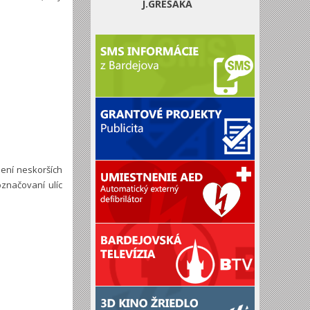
J.GREŠÁKA
není neskorších
značovaní ulíc