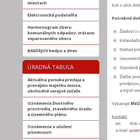
miestach
boli z ulice do
Elektronická podateľňa
Potrebné do
Harmonogram zberu
Žiadosť o 
komunálnych odpadov, vrátane
separovaného zberu
Kolaudačn
Doklad pre
BARDEJOV kedysi a dnes
Geometric
ÚRADNÁ TABUĽA
Stavebné p
Ďalšie pre
Aktuálna ponuka predaja a
predpisov,
prenájmu majetku mesta,
a iných ver
obchodné verejné súťaže
Oznámenia životného
Vybavuje
MsÚ 
prostredia, stavebného úradu
a územného plánu
Kontakt:
tel. 054/ 4
Oznámenia o uložení
e-mail:
zivot
písomnosti