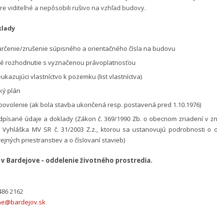
bre viditeľné a nepôsobili rušivo na vzhľad budovy.
klady
určenie/zrušenie súpisného a orientačného čísla na budovu
é rozhodnutie s vyznačenou právoplatnosťou
ukazujúci vlastníctvo k pozemku (list vlastníctva)
ký plán
ovolenie (ak bola stavba ukončená resp. postavená pred 1.10.1976)
dpísané údaje a doklady (Zákon č. 369/1990 Zb. o obecnom zriadení v z
 Vyhláška MV SR č. 31/2003 Z.z., ktorou sa ustanovujú podrobnosti o o
ejných priestranstiev a o číslovaní stavieb)
v Bardejove - oddelenie životného prostredia.
86 2162
ne@bardejov.sk