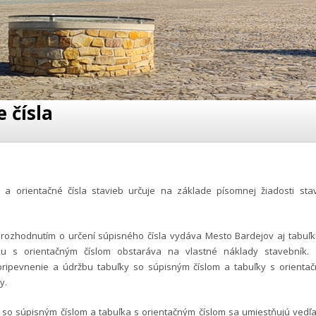
 čísla
 a orientačné čísla stavieb určuje na základe písomnej žiadosti st
 rozhodnutím o určení súpisného čísla vydáva Mesto Bardejov aj tabuľ
ku s orientačným číslom obstaráva na vlastné náklady stavebník. 
ripevnenie a údržbu tabuľky so súpisným číslom a tabuľky s orienta
y.
 so súpisným číslom a tabuľka s orientačným číslom sa umiestňujú vedľa