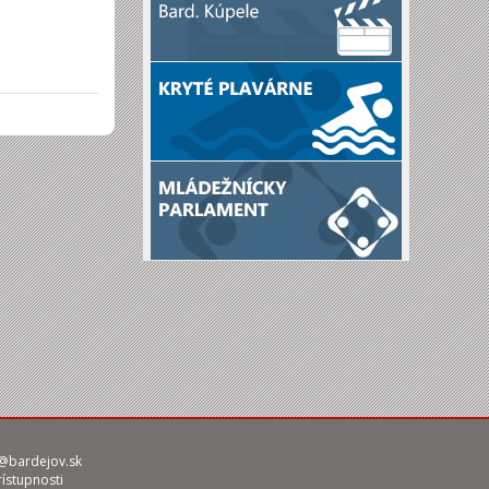
@bardejov.sk
rístupnosti