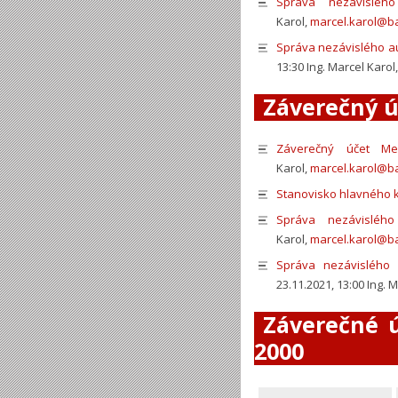
Správa nezávisléh
Karol,
marcel.karol@b
Správa nezávislého au
13:30 Ing. Marcel Karol
Záverečný ú
Záverečný účet Me
Karol,
marcel.karol@b
Stanovisko hlavného k
Správa nezávisléh
Karol,
marcel.karol@b
Správa nezávislého 
23.11.2021, 13:00 Ing. 
Záverečné ú
2000