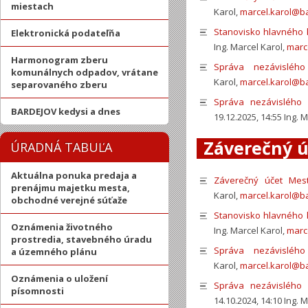
miestach
Karol,
marcel.karol@b
Stanovisko hlavného 
Elektronická podateľňa
Ing. Marcel Karol,
marc
Harmonogram zberu
Správa nezávisléh
komunálnych odpadov, vrátane
Karol,
marcel.karol@b
separovaného zberu
Správa nezávislého 
BARDEJOV kedysi a dnes
19.12.2025, 14:55 Ing. 
Záverečný ú
ÚRADNÁ TABUĽA
Aktuálna ponuka predaja a
Záverečný účet Mes
prenájmu majetku mesta,
Karol,
marcel.karol@b
obchodné verejné súťaže
Stanovisko hlavného 
Oznámenia životného
Ing. Marcel Karol,
marc
prostredia, stavebného úradu
Správa nezávisléh
a územného plánu
Karol,
marcel.karol@b
Oznámenia o uložení
Správa nezávislého 
písomnosti
14.10.2024, 14:10 Ing. 