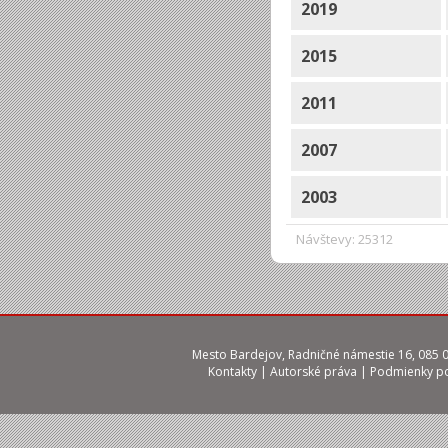
2019
2015
2011
2007
2003
Návštevy: 25312
Mesto Bardejov, Radničné námestie 16, 085 01
Kontakty
|
Autorské práva
|
Podmienky po