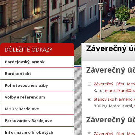
Záverečný ú
DÔLEŽITÉ ODKAZY
Bardejovský jarmok
Záverečný úč
Bardkontakt
Záverečný účet Mes
Pohotovostné služby
Karol,
marcel.karol@b
Voľby a referendum
Stanovisko hlavného 
8:30 Ing. Marcel Karol,
MHD v Bardejove
Záverečný úč
Parkovanie v Bardejove
Informácie o hrobových
Záverečný účet Mes