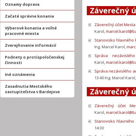
Oznamy doprava
Záverečný ú
Začaté správne konania
Záverečný účet Mesta 
Výberové konania a voľné
Karol,
marcel.karol@b
pracovné miesta
Stanovisko hlavného 
Zverejňovanie informácií
Ing. Marcel Karol,
marc
Správa nezávisléh
Podnety o protispoločenskej
Karol,
marcel.karol@b
činnosti
Správa nezávislého au
Iné oznámenia
13:40 Ing. Marcel Karol
Zasadnutia Mestského
Záverečný ú
zastupiteľstva v Bardejove
Záverečný účet Me
Karol,
marcel.karol@b
Stanovisko hlavného 
14:30