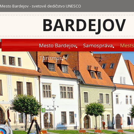
Mesto Bardejov - svetové dedičstvo UNESCO
BARDEJOV
Mesto Bardejov
Samospráva
Mests
Turizmus