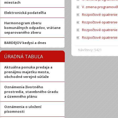
miestach
V. zmena programovéh
Elektronická podateľňa
Rozpočtové opatrenie 
Rozpočtové opatrenie 
Harmonogram zberu
komunálnych odpadov, vrátane
Rozpočtové opatrenie 
separovaného zberu
Rozpočtové opatrenie 
BARDEJOV kedysi a dnes
Návštevy: 5421
ÚRADNÁ TABUĽA
Aktuálna ponuka predaja a
prenájmu majetku mesta,
obchodné verejné súťaže
Oznámenia životného
prostredia, stavebného úradu
a územného plánu
Oznámenia o uložení
písomnosti