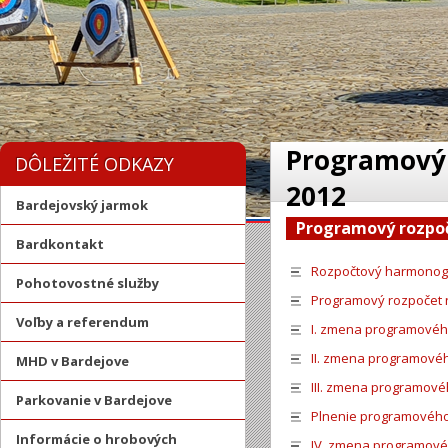
Programový 
DÔLEŽITÉ ODKAZY
2012
Bardejovský jarmok
Programový rozpoč
Bardkontakt
Rozpočtový harmonog
Pohotovostné služby
Programový rozpočet n
Voľby a referendum
I. zmena programovéh
II. zmena programovéh
MHD v Bardejove
III. zmena programové
Parkovanie v Bardejove
Plnenie programového
Informácie o hrobových
IV. zmena programové