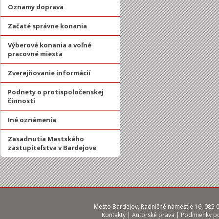
Oznamy doprava
Začaté správne konania
Výberové konania a voľné
pracovné miesta
Zverejňovanie informácií
Podnety o protispoločenskej
činnosti
Iné oznámenia
Zasadnutia Mestského
zastupiteľstva v Bardejove
Mesto Bardejov, Radničné námestie 16, 085 01
Kontakty
|
Autorské práva
|
Podmienky po