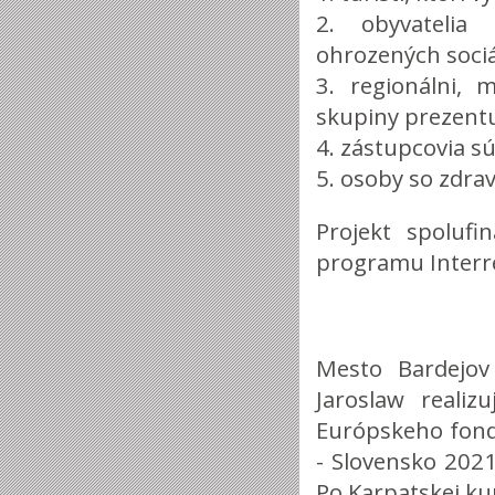
2. obyvatelia
ohrozených soci
3. regionálni, 
skupiny prezentu
4. zástupcovia s
5. osoby so zdra
Projekt spoluf
programu Interre
Mesto Bardejov
Jaroslaw realiz
Európskeho fond
- Slovensko 202
Po Karpatskej ku