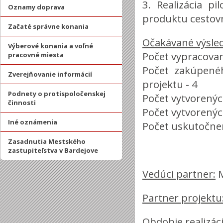
3. Realizácia p
Oznamy doprava
produktu cestovn
Začaté správne konania
Očakávané výsled
Výberové konania a voľné
Počet vypracova
pracovné miesta
Počet zakúpené
Zverejňovanie informácií
projektu - 4
Podnety o protispoločenskej
Počet vytvorenýc
činnosti
Počet vytvorených
Iné oznámenia
Počet uskutočne
Zasadnutia Mestského
zastupiteľstva v Bardejove
Vedúci partner:
M
Partner projektu
Obdobie realizáci