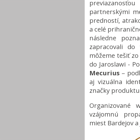
previazanosť
partnerskými m
predností, atrak
a celé prihraničn
následne pozna
zapracovali do
môžeme tešiť zo 
do Jaroslawi - P
Mecurius
– podľ
aj vizuálna iden
značky produktu 
Organizované w
vzájomnú propa
miest Bardejov a 