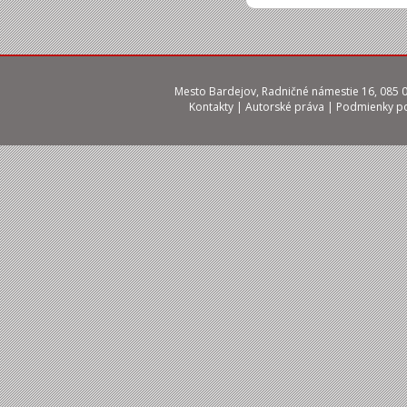
Mesto Bardejov, Radničné námestie 16, 085 01
Kontakty
|
Autorské práva
|
Podmienky po