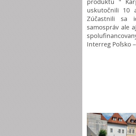
produktu " Kar
uskutočnili 10 
Zúčastnili sa 
samospráv ale aj
spolufinancovan
Interreg Poľsko 