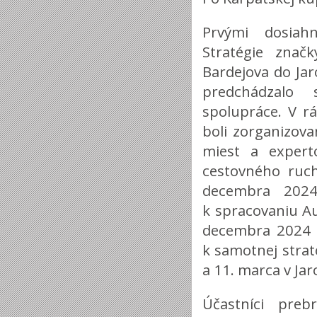
Prvými dosiah
Stratégie znač
Bardejova do Jar
predchádzalo 
spolupráce. V r
boli zorganizov
miest a experto
cestovného ruch
decembra 202
k spracovaniu Au
decembra 2024 v
k samotnej straté
a 11. marca v Jar
Účastníci preb