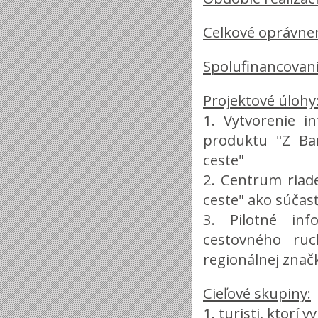
Celkové oprávne
Spolufinancovani
Projektové úlohy
1. Vytvorenie i
produktu "Z Bar
ceste"
2. Centrum riad
ceste" ako súčas
3. Pilotné in
cestovného ruc
regionálnej zna
Cieľové skupiny:
1. turisti, ktorí 