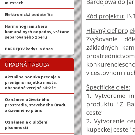
Bardejowa do Jar
miestach
Elektronická podateľňa
Kód projektu:
INT
Harmonogram zberu
Hlavný cieľ proje
komunálnych odpadov, vrátane
separovaného zberu
Zvyšovanie dô
základných kam
BARDEJOV kedysi a dnes
prostredníc
konkurenciescho
ÚRADNÁ TABUĽA
v cestovnom ruc
Aktuálna ponuka predaja a
prenájmu majetku mesta,
Špecifické ciele:
obchodné verejné súťaže
1. Vytvorenie i
Oznámenia životného
produktu "Z Bar
prostredia, stavebného úradu
a územného plánu
ceste"
2. Vytvorenie c
Oznámenia o uložení
písomnosti
kupeckej ceste" 