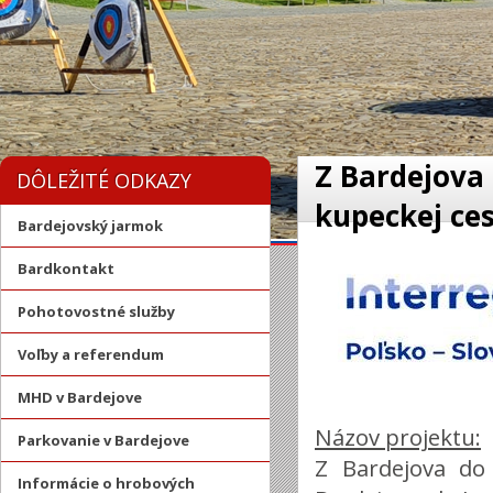
Z Bardejova 
DÔLEŽITÉ ODKAZY
kupeckej ce
Bardejovský jarmok
Bardkontakt
Pohotovostné služby
Voľby a referendum
MHD v Bardejove
Názov projektu:
Parkovanie v Bardejove
Z Bardejova do 
Informácie o hrobových