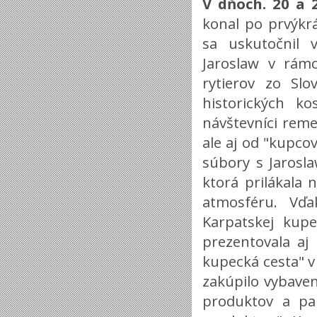
V dňoch. 20 a 2
konal po prvýkrá
sa uskutočnil 
Jaroslaw v rámc
rytierov zo Sl
historických k
návštevníci rem
ale aj od "kupcov
súbory s Jarosl
ktorá prilákala
atmosféru. Vďa
Karpatskej kupe
prezentovala aj
kupecká cesta" v
zakúpilo vybaveni
produktov a par