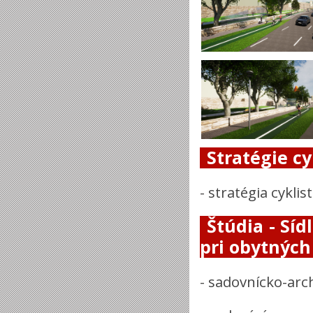
Stratégie cy
-
stratégia cykli
Štúdia - Sí
pri obytných
-
sadovnícko-arc