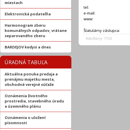
miestach
tel:
e-mail:
Elektronická podateľňa
www:
Harmonogram zberu
komunálnych odpadov, vrátane
Štatutárny zástupca:
separovaného zberu
Návštevy: 7733
BARDEJOV kedysi a dnes
ÚRADNÁ TABUĽA
Aktuálna ponuka predaja a
prenájmu majetku mesta,
obchodné verejné súťaže
Oznámenia životného
prostredia, stavebného úradu
a územného plánu
Oznámenia o uložení
písomnosti