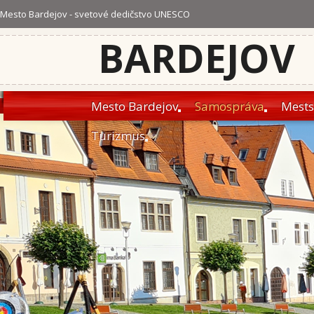
Mesto Bardejov - svetové dedičstvo UNESCO
BARDEJOV
Mesto Bardejov
Samospráva
Mests
Turizmus