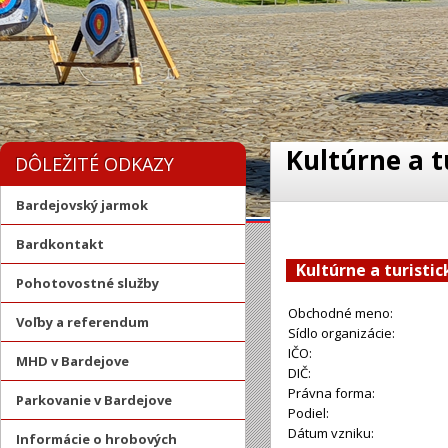
Kultúrne a t
DÔLEŽITÉ ODKAZY
Bardejovský jarmok
Bardkontakt
Kultúrne a turisti
Pohotovostné služby
Obchodné meno:
Voľby a referendum
Sídlo organizácie:
IČO:
MHD v Bardejove
DIČ:
Právna forma:
Parkovanie v Bardejove
Podiel:
Dátum vzniku:
Informácie o hrobových