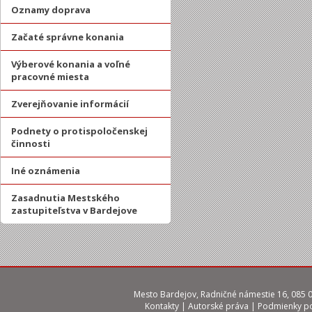
Oznamy doprava
Začaté správne konania
Výberové konania a voľné
pracovné miesta
Zverejňovanie informácií
Podnety o protispoločenskej
činnosti
Iné oznámenia
Zasadnutia Mestského
zastupiteľstva v Bardejove
Mesto Bardejov, Radničné námestie 16, 085 01
Kontakty
|
Autorské práva
|
Podmienky po