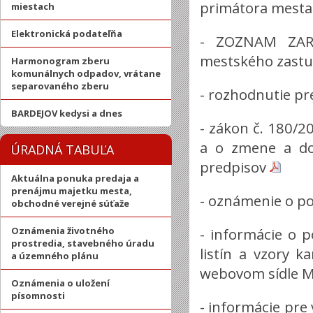
primátora mest
miestach
Elektronická podateľňa
- ZOZNAM ZAR
mestského zastu
Harmonogram zberu
komunálnych odpadov, vrátane
separovaného zberu
- rozhodnutie pr
BARDEJOV kedysi a dnes
- zákon č. 180/
a o zmene a do
ÚRADNÁ TABUĽA
predpisov
Aktuálna ponuka predaja a
prenájmu majetku mesta,
- oznámenie o p
obchodné verejné súťaže
Oznámenia životného
- informácie o 
prostredia, stavebného úradu
listín a vzory k
a územného plánu
webovom sídle Mi
Oznámenia o uložení
písomnosti
- informácie pre 