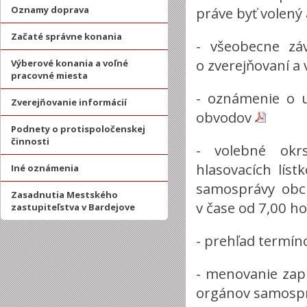
Oznamy doprava
práve byť volený
Začaté správne konania
- všeobecne zá
o zverejňovaní a
Výberové konania a voľné
pracovné miesta
- oznámenie o u
Zverejňovanie informácií
obvodov
Podnety o protispoločenskej
činnosti
- volebné okr
hlasovacích lís
Iné oznámenia
samosprávy obc
Zasadnutia Mestského
v čase od 7,00 h
zastupiteľstva v Bardejove
- prehľad termín
- menovanie zapi
orgánov samospr