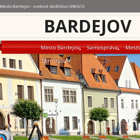
Mesto Bardejov - svetové dedičstvo UNESCO
BARDEJOV
Mesto Bardejov
Samospráva
Mests
Turizmus