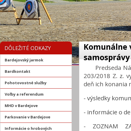
Komunálne v
DÔLEŽITÉ ODKAZY
samosprávy o
Bardejovský jarmok
Predseda Nár
Bardkontakt
203/2018 Z. z. v
deň ich konania
Pohotovostné služby
Voľby a referendum
- výsledky komu
MHD v Bardejove
- informácie o d
Parkovanie v Bardejove
- ZOZNAM ZA
Informácie o hrobových