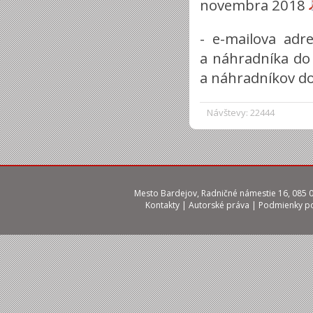
novembra 2018
- e-mailova adr
a náhradníka do 
a náhradníkov d
Návštevy: 22444
Mesto Bardejov, Radničné námestie 16, 085 01
Kontakty
|
Autorské práva
|
Podmienky po