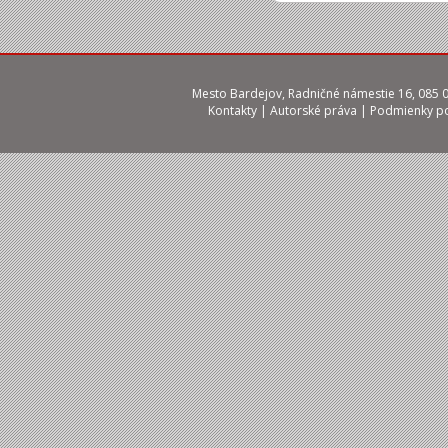
Mesto Bardejov, Radničné námestie 16, 085 01
Kontakty
|
Autorské práva
|
Podmienky po