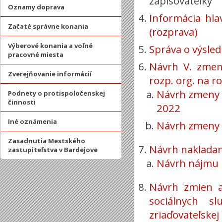
zapisovateľky
Oznamy doprava
Informácia hl
Začaté správne konania
(rozprava)
Výberové konania a voľné
Správa o výsle
pracovné miesta
Návrh V. zmen
Zverejňovanie informácií
rozp. org. na r
Návrh zmeny ro
Podnety o protispoločenskej
činnosti
2022
Iné oznámenia
Návrh zmeny 
Zasadnutia Mestského
Návrh nakladan
zastupiteľstva v Bardejove
Návrh nájmu 
Návrh zmien a
sociálnych s
zriaďovateľskej