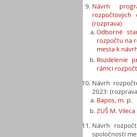
Návrh progr
rozpočtových
(rozprava)
Odborné sta
rozpočtu na 
mesta k návr
Rozdelenie p
rámci rozpočt
Návrh rozpočt
2023: (rozprava
Bapos, m. p.
ZUŠ M. Vileca
Návrh rozpoč
spoločností mes