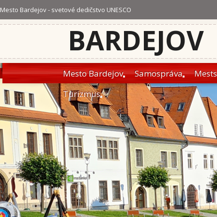
Mesto Bardejov - svetové dedičstvo UNESCO
BARDEJOV
Mesto Bardejov
Samospráva
Mests
Turizmus