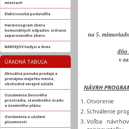
miestach
Elektronická podateľňa
Harmonogram zberu
komunálnych odpadov, vrátane
na 5. mimoriadn
separovaného zberu
BARDEJOV kedysi a dnes
dňa 
v z
ÚRADNÁ TABUĽA
Aktuálna ponuka predaja a
prenájmu majetku mesta,
obchodné verejné súťaže
NÁVRH PROGRA
Oznámenia životného
Otvorenie
prostredia, stavebného úradu
a územného plánu
Schválenie pr
Oznámenia o uložení
Voľba návrhov
písomnosti