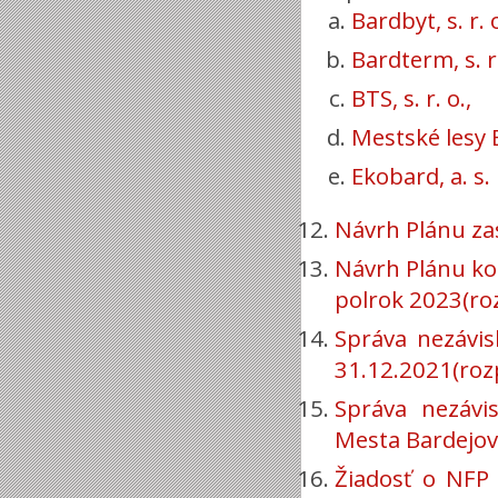
Bardbyt, s. r. o
Bardterm, s. r.
BTS, s. r. o.,
Mestské lesy Ba
Ekobard, a. s.
Návrh Plánu za
Návrh Plánu kon
polrok 2023(ro
Správa nezávis
31.12.2021(roz
Správa nezávis
Mesta Bardejov 
Žiadosť o NFP