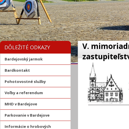
V. mimoriad
DÔLEŽITÉ ODKAZY
zastupiteľst
Bardejovský jarmok
Bardkontakt
Pohotovostné služby
Voľby a referendum
MHD v Bardejove
Parkovanie v Bardejove
Informácie o hrobových