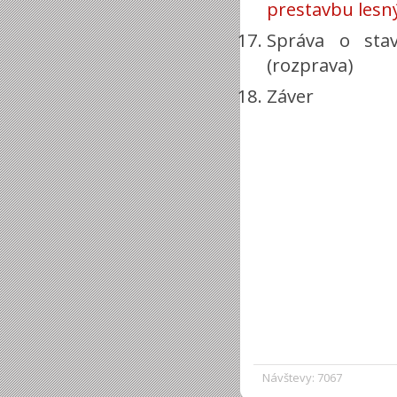
prestavbu lesný
Správa o sta
(rozprava)
Záver
Návštevy: 7067