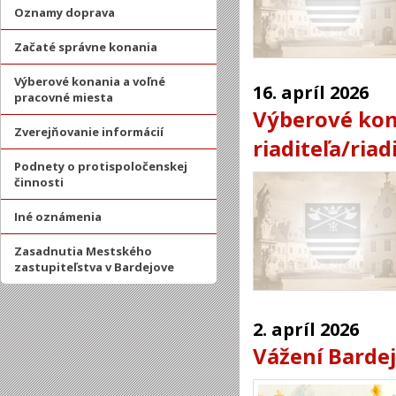
Oznamy doprava
Začaté správne konania
Výberové konania a voľné
16.
apríl
2026
pracovné miesta
Výberové kon
Zverejňovanie informácií
riaditeľa/riad
Podnety o protispoločenskej
činnosti
Iné oznámenia
Zasadnutia Mestského
zastupiteľstva v Bardejove
2.
apríl
2026
Vážení Bardej