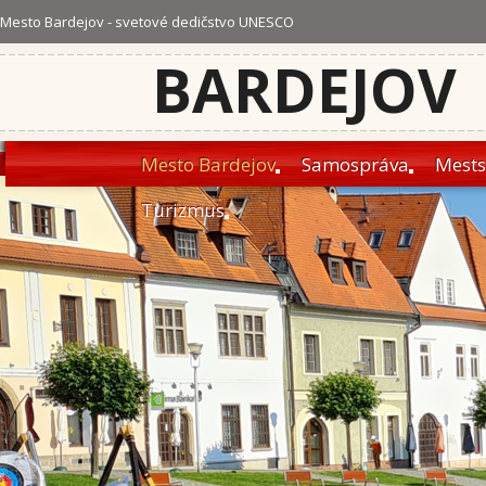
Mesto Bardejov - svetové dedičstvo UNESCO
BARDEJOV
Mesto Bardejov
Samospráva
Mests
Turizmus