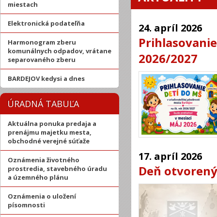
miestach
Elektronická podateľňa
24.
apríl
2026
Prihlasovanie
Harmonogram zberu
komunálnych odpadov, vrátane
2026/2027
separovaného zberu
BARDEJOV kedysi a dnes
ÚRADNÁ TABUĽA
Aktuálna ponuka predaja a
prenájmu majetku mesta,
obchodné verejné súťaže
17.
apríl
2026
Oznámenia životného
Deň otvorený
prostredia, stavebného úradu
a územného plánu
Oznámenia o uložení
písomnosti