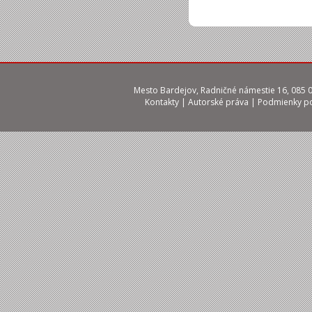
Mesto Bardejov, Radničné námestie 16, 085 01
Kontakty
|
Autorské práva
|
Podmienky po