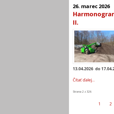
26.
marec
2026
Harmonogram
II.
13.04.2026 do 17.04.
Čítať ďalej…
Strana 2 z 326
1
2