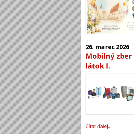
26.
marec
2026
Mobilný zber
látok I.
Čítať ďalej…