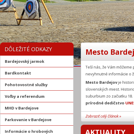
DÔLEŽITÉ ODKAZY
Mesto Bardej
Bardejovský jarmok
Teší nás, že Vám môžeme 
Bardkontakt
nevyhnutné informácie o ž
Mesto Bardejov
je histor
Pohotovostné služby
slovenských miest. Histor
suburbium zo začiatku 18.
Voľby a referendum
prírodné dedičstvo
UNE
MHD v Bardejove
Zobraziť celý článok »
Parkovanie v Bardejove
AKTUALITY
Informácie o hrobových