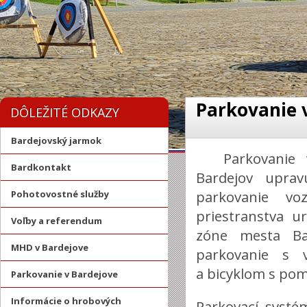
Parkovanie 
DÔLEŽITÉ ODKAZY
Bardejovský jarmok
Parkovani
Bardkontakt
Bardejov uprav
parkovanie vo
Pohotovostné služby
priestranstva u
Voľby a referendum
zóne mesta Ba
MHD v Bardejove
parkovanie s 
a bicyklom s p
Parkovanie v Bardejove
Informácie o hrobových
Parkovací syst