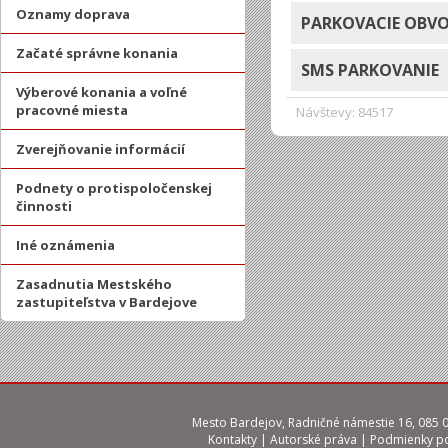
Oznamy doprava
PARKOVACIE OBV
Začaté správne konania
SMS PARKOVANIE
Výberové konania a voľné
pracovné miesta
Návštevy: 84517
Zverejňovanie informácií
Podnety o protispoločenskej
činnosti
Iné oznámenia
Zasadnutia Mestského
zastupiteľstva v Bardejove
Mesto Bardejov, Radničné námestie 16, 085 01
Kontakty
|
Autorské práva
|
Podmienky po