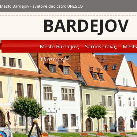
Mesto Bardejov - svetové dedičstvo UNESCO
BARDEJOV
Mesto Bardejov
Samospráva
Mests
Turizmus