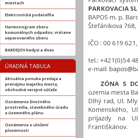
miestach
PARKOVACIA S
Elektronická podateľňa
BAPOS m. p. Bard
Štefánikova 768,
Harmonogram zberu
komunálnych odpadov, vrátane
separovaného zberu
IČO : 00 619 621
BARDEJOV kedysi a dnes
tel.: +421(0)54 
ÚRADNÁ TABUĽA
e-mail:
bapos@ba
Aktuálna ponuka predaja a
ZÓNA S D
prenájmu majetku mesta,
obchodné verejné súťaže
územia mesta Bar
Dlhý rad, Ul. Mly
Oznámenia životného
prostredia, stavebného úradu
Komenského, Ul
a územného plánu
príjazdy na U
Oznámenia o uložení
Františkánov.
písomnosti