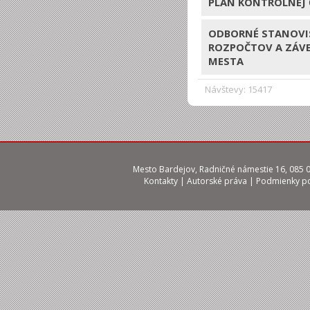
PLÁN KONTROLNEJ 
ODBORNÉ STANOVI
ROZPOČTOV A ZÁV
MESTA
Návštevy: 15417
Mesto Bardejov, Radničné námestie 16, 085 01
Kontakty
|
Autorské práva
|
Podmienky po