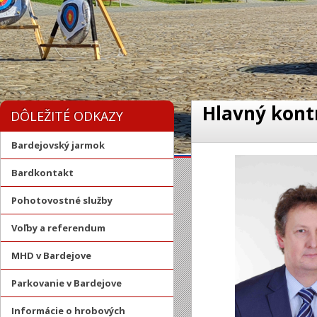
Hlavný kont
DÔLEŽITÉ ODKAZY
Bardejovský jarmok
Bardkontakt
Pohotovostné služby
Voľby a referendum
MHD v Bardejove
Parkovanie v Bardejove
Informácie o hrobových