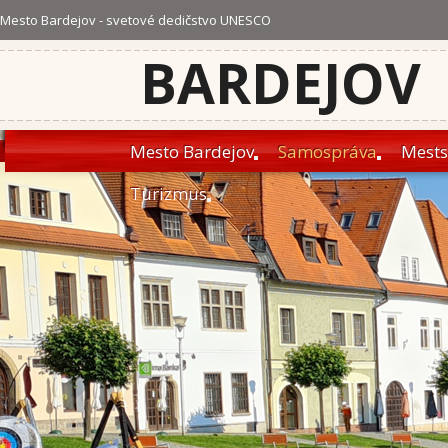
Mesto Bardejov - svetové dedičstvo UNESCO
BARDEJOV
Mesto Bardejov
Samospráva
Mests
Turizmus