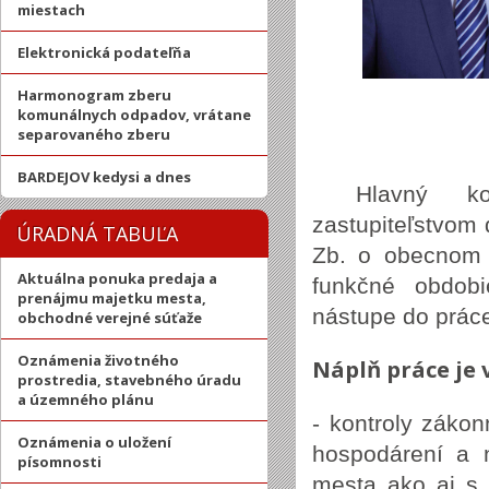
miestach
Elektronická podateľňa
Harmonogram zberu
komunálnych odpadov, vrátane
separovaného zberu
BARDEJOV kedysi a dnes
Hlavný k
zastupiteľstvom
ÚRADNÁ TABUĽA
Zb. o obecnom 
Aktuálna ponuka predaja a
funkčné obdobi
prenájmu majetku mesta,
nástupe do práce
obchodné verejné súťaže
Oznámenia životného
Náplň práce je
prostredia, stavebného úradu
a územného plánu
- kontroly zákonn
Oznámenia o uložení
hospodárení a 
písomnosti
mesta ako aj s