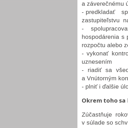
a záverečnému úč
- predkladať 
zastupiteľstvu n
- spolupracov
hospodárenia s 
rozpočtu alebo z
- vykonať kontr
uznesením
- riadiť sa vše
a Vnútorným ko
- plniť i ďalšie 
Okrem toho sa 
Zúčastňuje roko
v súlade so sch