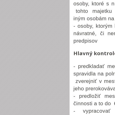
osoby, ktoré s
tohto majetku 
iným osobám na 
- osoby, ktorým
návratné, či n
predpisov
Hlavný kontrol
- predkladať me
spravidla na po
zverejniť v me
jeho prerokováv
- predložiť me
činnosti a to do
- vypracovať