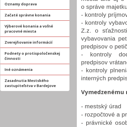
Oznamy doprava
o správe majetku
- kontroly príjm
Začaté správne konania
- kontroly vyba
Výberové konania a voľné
Z.z. o sťažnost
pracovné miesta
vybavovania pet
Zverejňovanie informácií
predpisov o pet
Podnety o protispoločenskej
- kontroly do
činnosti
predpisov vrátan
Iné oznámenia
- kontroly plne
interných predpi
Zasadnutia Mestského
zastupiteľstva v Bardejove
Vymedzenému ro
- mestský úrad
- rozpočtové a 
- právnické oso