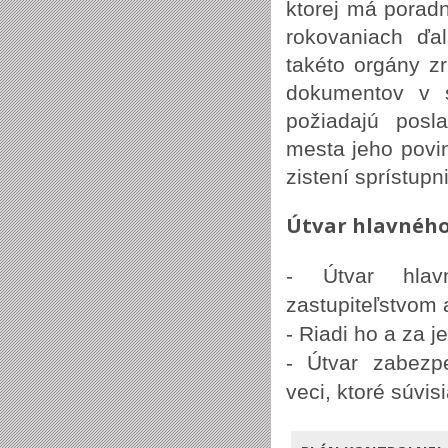
ktorej má porad
rokovaniach ďa
takéto orgány z
dokumentov v 
požiadajú posl
mesta jeho povi
zistení sprístupni
Útvar hlavného
- Útvar hlav
zastupiteľstvom
- Riadi ho a za 
- Útvar zabezp
veci, ktoré súvi