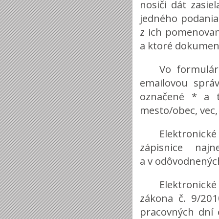
nosiči dát zasiel
jedného podania
z ich pomenovan
a ktoré dokument
Vo formulár
emailovou správ
označené * a to
mesto/obec, vec, 
Elektronick
zápisnice na
a v odôvodnenýc
Elektronick
zákona č. 9/201
pracovných dní