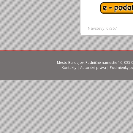
Návštevy: 67367
Mesto Bardejov, Radničné námestie 16, 085 01
Kontakty
|
Autorské práva
|
Podmienky po