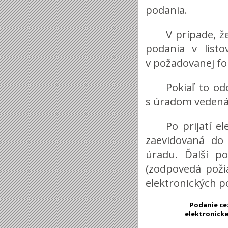
podania.
V prípade, že
podania v list
v požadovanej fo
Pokiaľ to od
s úradom vedená
Po prijatí e
zaevidovaná do 
úradu. Ďalší p
(zodpovedá poži
elektronických p
Podanie ce
elektronick