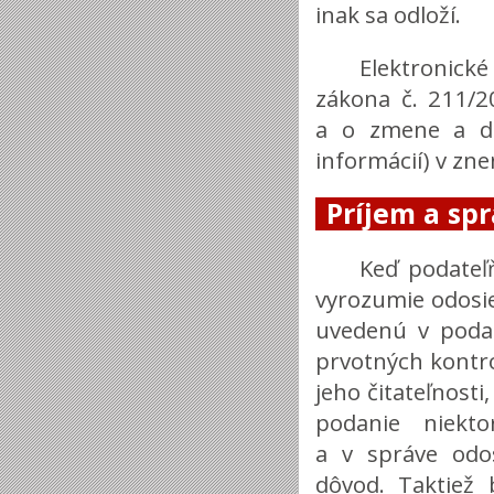
inak sa odloží.
Elektronick
zákona č. 211/2
a o zmene a do
informácií) v zne
Príjem a sp
Keď podateľ
vyrozumie odosi
uvedenú v podan
prvotných kontro
jeho čitateľnosti
podanie niekt
a v správe odo
dôvod. Taktiež 