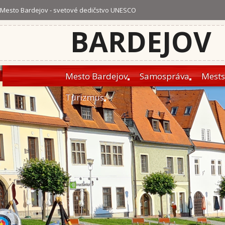
Mesto Bardejov - svetové dedičstvo UNESCO
BARDEJOV
Mesto Bardejov
Samospráva
Mests
Turizmus