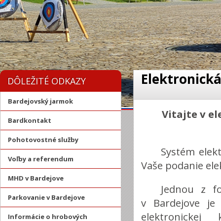
Elektronick
DÔLEŽITÉ ODKAZY
Bardejovský jarmok
Vitajte v e
Bardkontakt
Pohotovostné služby
Systém elek
Voľby a referendum
Vaše podanie ele
MHD v Bardejove
Jednou z fo
Parkovanie v Bardejove
v Bardejove je
elektronickej 
Informácie o hrobových