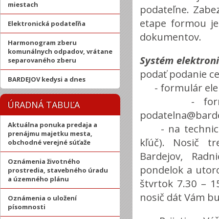
miestach
podateľne. Zabez
etape formou je
Elektronická podateľňa
dokumentov.
Harmonogram zberu
komunálnych odpadov, vrátane
Systém elektron
separovaného zberu
podať podanie ce
BARDEJOV kedysi a dnes
- formulár elek
- formou em
ÚRADNÁ TABUĽA
podatelna@barde
Aktuálna ponuka predaja a
- na technicko
prenájmu majetku mesta,
kľúč). Nosič t
obchodné verejné súťaže
Bardejov, Radn
Oznámenia životného
pondelok a utoro
prostredia, stavebného úradu
a územného plánu
štvrtok 7.30 – 1
nosič dát Vám bu
Oznámenia o uložení
písomnosti