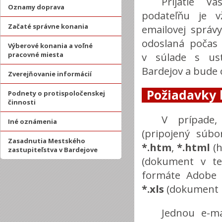
Prijatie V
Oznamy doprava
podateľňu je v
Začaté správne konania
emailovej správ
odoslaná počas 
Výberové konania a voľné
pracovné miesta
v súlade s ust
Bardejov a bude
Zverejňovanie informácií
Požiadavky
Podnety o protispoločenskej
činnosti
V prípade,
Iné oznámenia
(pripojený súb
Zasadnutia Mestského
*.htm
,
*.html
(h
zastupiteľstva v Bardejove
(dokument v t
formáte Adobe 
*.xls
(dokument M
Jednou e-m