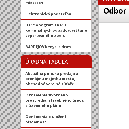
miestach
Odbor
Elektronická podateľňa
Harmonogram zberu
komunálnych odpadov, vrátane
separovaného zberu
BARDEJOV kedysi a dnes
ÚRADNÁ TABUĽA
Aktuálna ponuka predaja a
prenájmu majetku mesta,
obchodné verejné súťaže
Oznámenia životného
prostredia, stavebného úradu
a územného plánu
Oznámenia o uložení
písomnosti