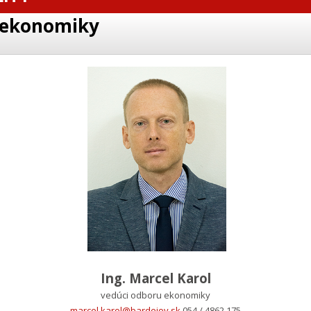
 ekonomiky
Ing. Marcel Karol
vedúci odboru ekonomiky
marcel.karol@bardejov.sk
054 / 4862 175