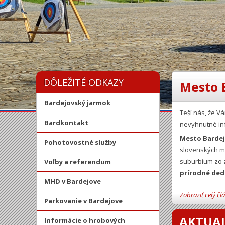
DÔLEŽITÉ ODKAZY
Mesto 
Bardejovský jarmok
Teší nás, že 
Bardkontakt
nevyhnutné in
Mesto Barde
Pohotovostné služby
slovenských mi
suburbium zo z
Voľby a referendum
prírodné ded
MHD v Bardejove
Zobraziť celý čl
Parkovanie v Bardejove
AKTUAL
Informácie o hrobových