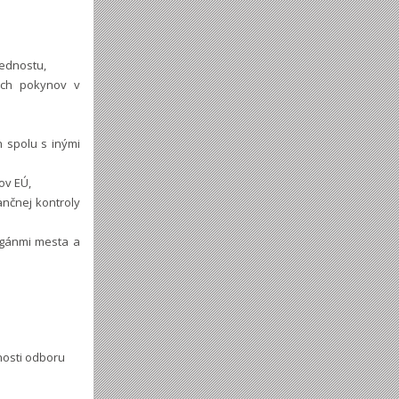
rednostu,
ých pokynov v
h spolu s inými
ov EÚ,
nčnej kontroly
orgánmi mesta a
nosti odboru