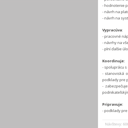
- hodnotenie 
- návrh na pla
- návrh na sy
Vypracúva
:
- pracovné ná
- návrhy na vš
- plní ďalšie 
Koordinuje:
- spoluprácu 
- stanoviská 
podklady pre p
- zabezpečuje
podnikateľský
Pripravuje:
- podklady pre
Návštevy: 60