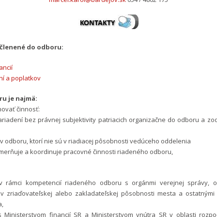
členené do odboru:
ancií
ní a poplatkov
u je najmä:
ovať činnosť:
ariadení bez právnej subjektivity patriacich organizačne do odboru a z
 odboru, ktorí nie sú v riadiacej pôsobnosti vedúceho oddelenia
merňuje a koordinuje pracovné činnosti riadeného odboru,
:
v rámci kompetencií riadeného odboru s orgánmi verejnej správy, 
 v zriaďovateľskej alebo zakladateľskej pôsobnosti mesta a ostatnými
a,
s Ministerstvom financií SR a Ministerstvom vnútra SR v oblasti rozpo