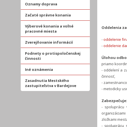
Oznamy doprava
Začaté správne konania
Výberové konania a voľné
Oddelenia za
pracovné miesta
-
oddelenie fin
Zverejňovanie informácií
-
oddelenie da
Podnety o protispoločenskej
Úlohou odbor
činnosti
priamo koordin
Iné oznámenia
- oddelení a z
činnosť,
Zasadnutia Mestského
- zamestnancov
zastupiteľstva v Bardejove
- metodicky us
Zabezpečuje
- spoluprácu 
organizáciami
zložkami mest
- spoluprácu 