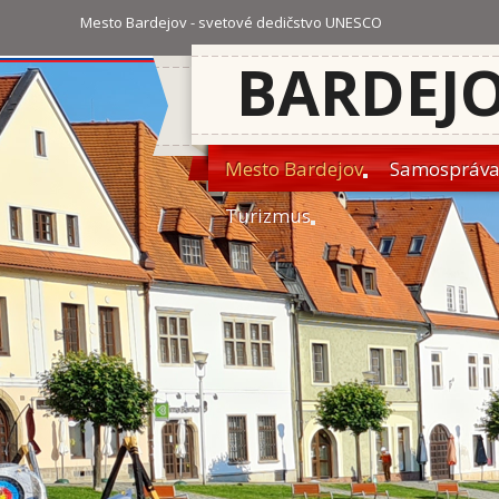
Mesto Bardejov - svetové dedičstvo UNESCO
BARDEJ
Mesto Bardejov
Samospráv
Turizmus