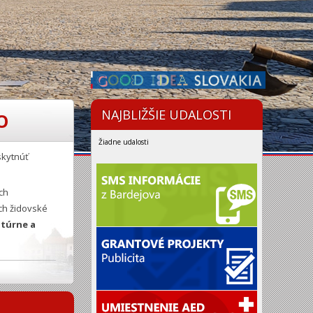
NAJBLIŽŠIE UDALOSTI
O
Žiadne udalosti
skytnúť
ch
ch židovské
ltúrne a