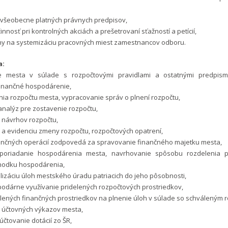
 všeobecne platných právnych predpisov,
innosť pri kontrolných akciách a prešetrovaní sťažností a petícií,
hy na systemizáciu pracovných miest zamestnancov odboru.
a:
ie mesta v súlade s rozpočtovými pravidlami a ostatnými predpismi
finančné hospodárenie,
enia rozpočtu mesta, vypracovanie správ o plnení rozpočtu,
analýz pre zostavenie rozpočtu,
 návrhov rozpočtu,
 a evidenciu zmeny rozpočtu, rozpočtových opatrení,
nančných operácií zodpovedá za spravovanie finančného majetku mesta,
sporiadanie hospodárenia mesta, navrhovanie spôsobu rozdelenia pr
hodku hospodárenia,
ealizáciu úloh mestského úradu patriacich do jeho pôsobnosti,
podárne využívanie pridelených rozpočtových prostriedkov,
delených finančných prostriedkov na plnenie úloh v súlade so schváleným 
e účtovných výkazov mesta,
účtovanie dotácií zo ŠR,