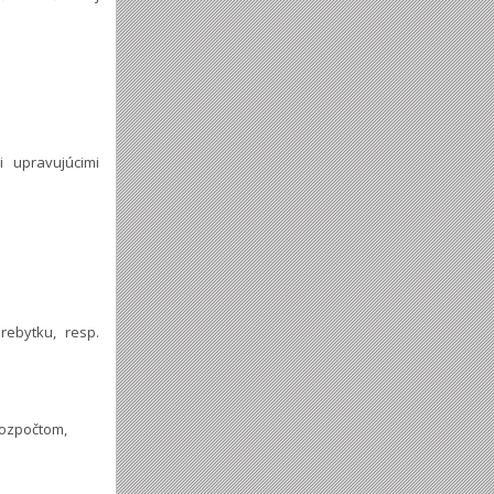
 upravujúcimi
ebytku, resp.
rozpočtom,