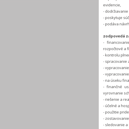
evidencie,
- dodržiavanie
- poskytuje súč
- podáva návr
zodpovedá z
- financovan
rozpočtové a 
- kontrolu pln
- spracovanie 
- vypracovanie
- vypracovanie
- na úseku fi
- finančné u
vyrovnanie sc
- riešenie a r
- účelné a hos
- použitie pri
- zostavovani
- sledovanie a 