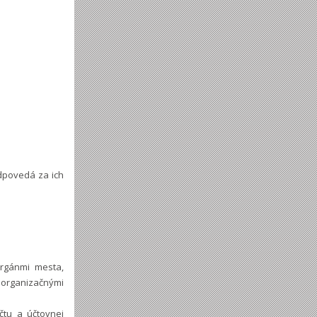
odpovedá za ich
orgánmi mesta,
 organizačnými
čtu a účtovnej