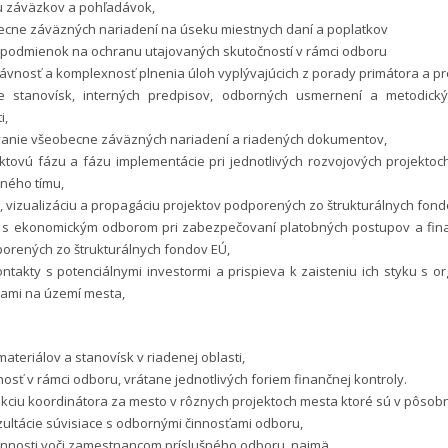
iu záväzkov a pohľadávok,
becne záväzných nariadení na úseku miestnych daní a poplatkov
e podmienok na ochranu utajovaných skutočností v rámci odboru
rávnosť a komplexnosť plnenia úloh vyplývajúcich z porady primátora a p
ie stanovísk, interných predpisov, odborných usmernení a metodick
i,
vanie všeobecne záväzných nariadení a riadených dokumentov,
ktovú fázu a fázu implementácie pri jednotlivých rozvojových projektoc
čného tímu,
g, vizualizáciu a propagáciu projektov podporených zo štrukturálnych fond
e s ekonomickým odborom pri zabezpečovaní platobných postupov a fina
orených zo štrukturálnych fondov EÚ,
ntakty s potenciálnymi investormi a prispieva k zaisteniu ich styku s 
ciami na území mesta,
ateriálov a stanovísk v riadenej oblasti,
nosť v rámci odboru, vrátane jednotlivých foriem finančnej kontroly.
kciu koordinátora za mesto v rôznych projektoch mesta ktoré sú v pôsob
ultácie súvisiace s odbornými činnosťami odboru,
činnosti voči zamestnancom príslušného odboru, najmä