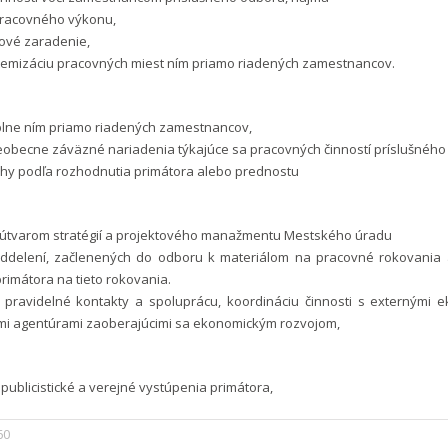
pracovného výkonu,
tové zaradenie,
stemizáciu pracovných miest ním priamo riadených zamestnancov.
plne ním priamo riadených zamestnancov,
eobecne záväzné nariadenia týkajúce sa pracovných činností príslušného
úlohy podľa rozhodnutia primátora alebo prednostu
s útvarom stratégií a projektového manažmentu Mestského úradu
oddelení, začlenených do odboru k materiálom na pracovné rokovania 
rimátora na tieto rokovania.
 pravidelné kontakty a spoluprácu, koordináciu činnosti s externými 
mi agentúrami zaoberajúcimi sa ekonomickým rozvojom,
 publicistické a verejné vystúpenia primátora,
60