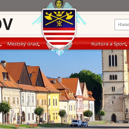
OV
a
Mestský úrad
Kultúra a šport