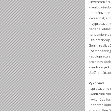
- inventarizác
- tvorbu všeo
- dodržiavani
- včasnosť, sp
- vypracúvan
riadenej oblast
- pripomienko
- za predproje
členmi realiza
- za monitorin
- spolupracuj
projektov podp
- nadväzuje ko
ďalšími inštitú
Vykonáva:
- spracúvanie m
- kontrolnú čin
- vykonáva fun
- odborné konz
- personálne 