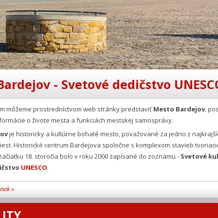
Bardejov - Svetové dedičstvo UNESC
Vám môžeme prostredníctvom web stránky predstaviť
Mesto Bardejov
, po
formácie o živote mesta a funkciách mestskej samosprávy.
jov
je historicky a kultúrne bohaté mesto, považované za jedno z najkrajší
est. Historické centrum Bardejova spoločne s komplexom stavieb tvoriaci
ačiatku 18. storočia bolo v roku 2000 zapísané do zoznamu -
Svetové ku
ičstvo
UNESCO
.
ánok »
ITY