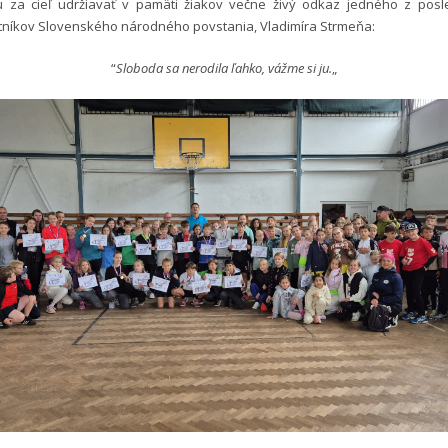
ú za cieľ udržiavať v pamäti žiakov večne živý odkaz jedného z posle
tníkov Slovenského národného povstania, Vladimíra Strmeňa:
“
Sloboda sa nerodila ľahko, vážme si ju.
„