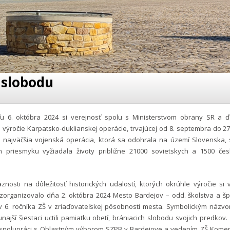
 slobodu
u 6. októbra 2024 si verejnosť spolu s Ministerstvom obrany SR a ď
 výročie Karpatsko-duklianskej operácie, trvajúcej od 8. septembra do 27
ky najväčšia vojenská operácia, ktorá sa odohrala na území Slovenska, 
 priesmyku vyžiadala životy približne 21000 sovietskych a 1500 če
znosti na dôležitosť historických udalostí, ktorých okrúhle výročie si
zorganizovalo dňa 2. októbra 2024 Mesto Bardejov – odd. školstva a špo
v 6. ročníka ZŠ v zriaďovateľskej pôsobnosti mesta. Symbolickým názv
unajší šiestaci uctili pamiatku obetí, brániacich slobodu svojich predkov.
 spolupráci s Oblastným výborom SZPB v Bardejove a vedením ZŠ Kome