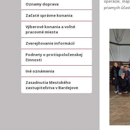
operácie, maj
Oznamy doprava
priamych účas
Začaté správne konania
Výberové konania a voľné
pracovné miesta
Zverejňovanie informácií
Podnety o protispoločenskej
činnosti
Iné oznámenia
Zasadnutia Mestského
zastupiteľstva v Bardejove