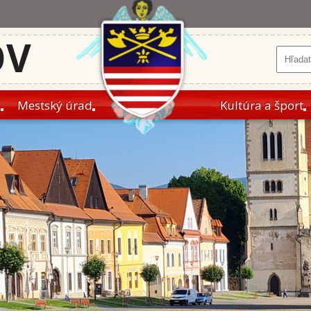
OV
a
Mestský úrad
Kultúra a šport