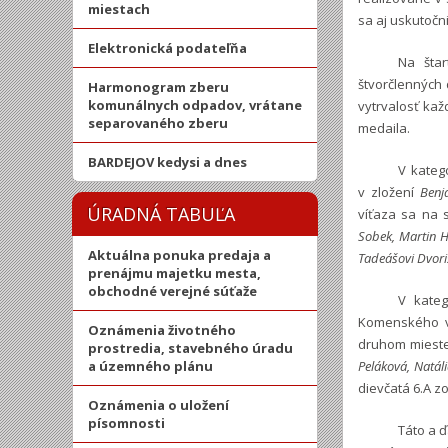
miestach
sa aj uskutočni
Elektronická podateľňa
Na štar
štvorčlenných 
Harmonogram zberu
komunálnych odpadov, vrátane
vytrvalosť kaž
separovaného zberu
medaila.
BARDEJOV kedysi a dnes
V kateg
v zložení
Benj
ÚRADNÁ TABUĽA
víťaza sa na s
Sobek, Martin H
Aktuálna ponuka predaja a
Tadeášovi Dvori
prenájmu majetku mesta,
obchodné verejné súťaže
V kateg
Komenského v
Oznámenia životného
druhom mieste 
prostredia, stavebného úradu
a územného plánu
Peláková, Natál
dievčatá 6.A zo
Oznámenia o uložení
písomnosti
Táto a ď