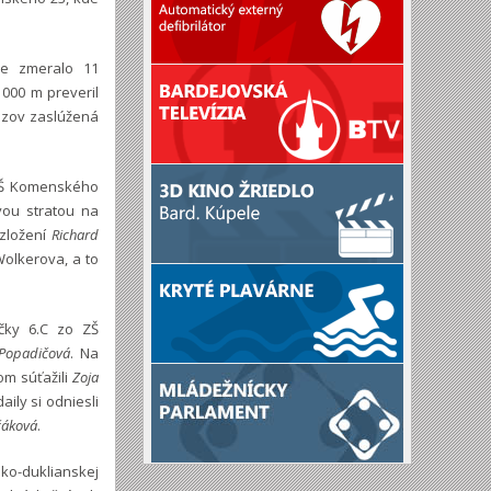
ebe zmeralo 11
1000 m preveril
ťazov zaslúžená
o ZŠ Komenského
vou stratou na
 zložení
Richard
Wolkerova, a to
ačky 6.C zo ZŠ
 Popadičová
. Na
om súťažili
Zoja
ily si odniesli
čáková
.
sko-duklianskej