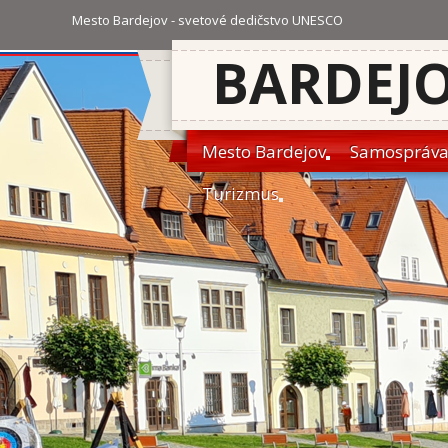
Mesto Bardejov - svetové dedičstvo UNESCO
BARDEJ
Mesto Bardejov
Samospráv
Turizmus