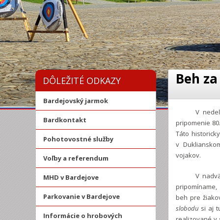
Beh za
DÔLEŽITÉ ODKAZY
Bardejovský jarmok
V nedeľ
Bardkontakt
pripomenie 80.
Táto historic
Pohotovostné služby
v Duklianskom
vojakov.
Voľby a referendum
V nadvä
MHD v Bardejove
pripomíname, 
Parkovanie v Bardejove
beh pre žiako
slobodu
si aj t
Informácie o hrobových
realizované v