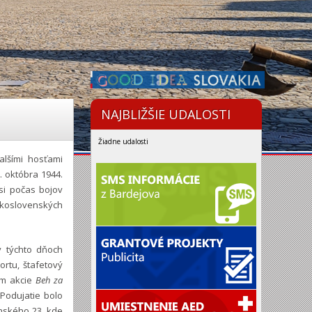
NAJBLIŽŠIE UDALOSTI
Žiadne udalosti
alšími hosťami
. októbra 1944.
si počas bojov
skoslovenských
 v týchto dňoch
rtu, štafetový
om akcie
Beh za
 Podujatie bolo
nského 23, kde