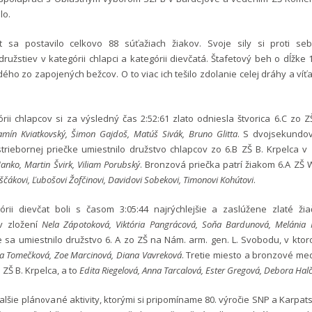
lo.
t sa postavilo celkovo 88 súťažiach žiakov. Svoje sily si proti s
družstiev v kategórii chlapci a kategórii dievčatá. Štafetový beh o dĺžke 
dého zo zapojených bežcov. O to viac ich tešilo zdolanie celej dráhy a ví
órii chlapcov si za výsledný čas 2:52:61 zlato odniesla štvorica 6.C z
amín Kviatkovský, Šimon Gajdoš, Matúš Sivák, Bruno Glitta
. S dvojsekundo
triebornej priečke umiestnilo družstvo chlapcov zo 6.B ZŠ B. Krpelca v
anko, Martin Švirk, Viliam Porubský
. Bronzová priečka patrí žiakom 6.A ZŠ 
ščákovi, Ľubošovi Žofčinovi, Davidovi Sobekovi, Timonovi Kohútovi
.
órii dievčat boli s časom 3:05:44 najrýchlejšie a zaslúžene zlaté ži
 zložení
Nela Zápotoková, Viktória Pangrácová, Soňa Bardunová, Melánia
sa umiestnilo družstvo 6. A zo ZŠ na Nám. arm. gen. L. Svobodu, v ktor
ia Tomečková, Zoe Marcinová, Diana Vavreková
. Tretie miesto a bronzové meda
 ZŠ B. Krpelca, a to
Edita Riegelová, Anna Tarcalová, Ester Gregová, Debora Hal
alšie plánované aktivity, ktorými si pripomíname 80. výročie SNP a Karpat