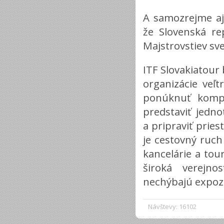
A samozrejme aj
že Slovenská re
Majstrovstiev sve
ITF Slovakiatour
organizácie veľ
ponúknuť komp
predstaviť jedn
a pripraviť prie
je cestovný ruch
kancelárie a tou
široká verejno
nechýbajú expozí
Návštevy: 16102