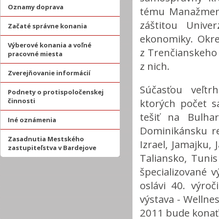
Oznamy doprava
tému Manažment
záštitou Univer
Začaté správne konania
ekonomiky. Okre
Výberové konania a voľné
z Trenčianskeho 
pracovné miesta
z nich.
Zverejňovanie informácií
Súčasťou veľtrh
Podnety o protispoločenskej
činnosti
ktorých počet 
tešiť na Bulha
Iné oznámenia
Dominikánsku re
Zasadnutia Mestského
Izrael, Jamajku,
zastupiteľstva v Bardejove
Taliansko, Tunis
špecializované v
oslávi 40. výro
výstava - Wellnes
2011 bude konať