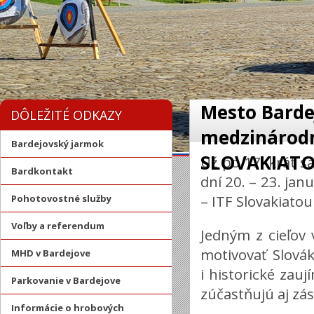
Mesto Barde
DÔLEŽITÉ ODKAZY
medzinárodn
Bardejovský jarmok
SLOVAKIAT
Už po 17. krát s
Bardkontakt
dní 20. – 23. ja
– ITF Slovakiatou
Pohotovostné služby
Voľby a referendum
Jedným z cieľov v
motivovať Slovák
MHD v Bardejove
i historické zau
Parkovanie v Bardejove
zúčastňujú aj zá
Informácie o hrobových