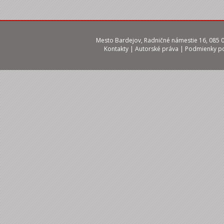
Mesto Bardejov, Radničné námestie 16, 085 01
Kontakty
|
Autorské práva
|
Podmienky po