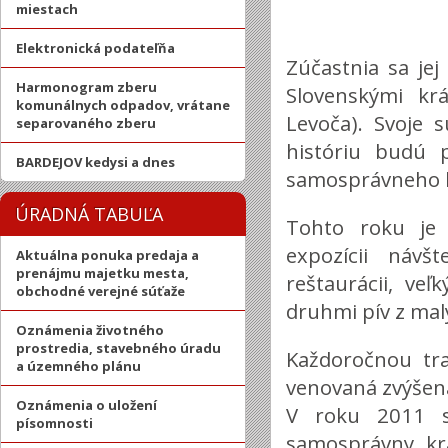
miestach
Elektronická podateľňa
Zúčastnia sa je
Harmonogram zberu
Slovenskými kr
komunálnych odpadov, vrátane
Levoča). Svoje
separovaného zberu
históriu budú 
BARDEJOV kedysi a dnes
samosprávneho k
ÚRADNÁ TABUĽA
Tohto roku je 
expozícii návšt
Aktuálna ponuka predaja a
prenájmu majetku mesta,
reštaurácii, v
obchodné verejné súťaže
druhmi pív z mal
Oznámenia životného
prostredia, stavebného úradu
Každoročnou tra
a územného plánu
venovaná zvýšen
Oznámenia o uložení
V roku 2011 s
písomnosti
samosprávny kr