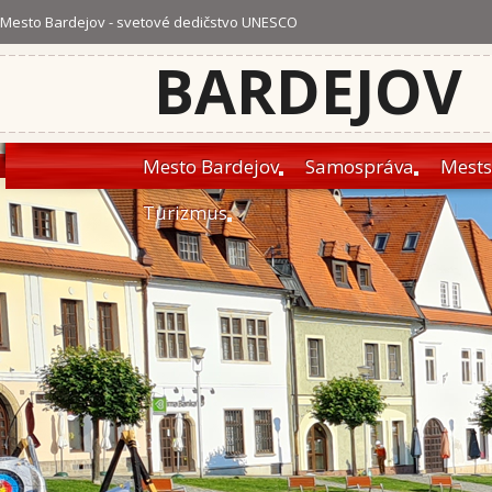
Mesto Bardejov - svetové dedičstvo UNESCO
BARDEJOV
Mesto Bardejov
Samospráva
Mests
Turizmus