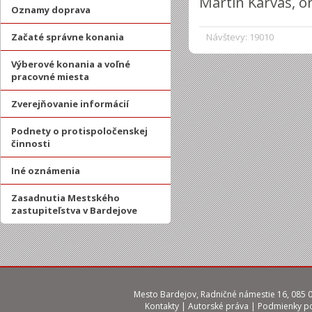
Martin Karvaš, o
Oznamy doprava
Začaté správne konania
Návštevy: 19010
Výberové konania a voľné
pracovné miesta
Zverejňovanie informácií
Podnety o protispoločenskej
činnosti
Iné oznámenia
Zasadnutia Mestského
zastupiteľstva v Bardejove
Mesto Bardejov, Radničné námestie 16, 085 01
Kontakty
|
Autorské práva
|
Podmienky po