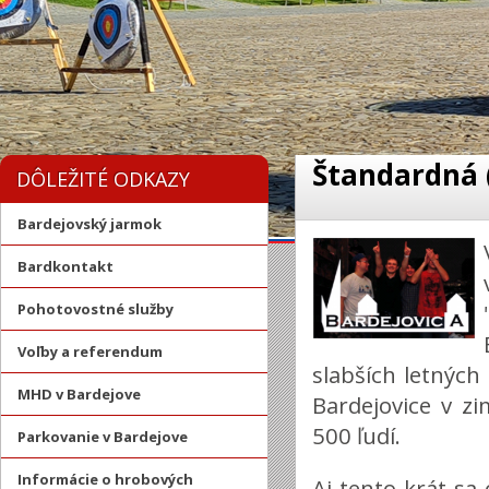
Štandardná (
DÔLEŽITÉ ODKAZY
Bardejovský jarmok
Bardkontakt
Pohotovostné služby
Voľby a referendum
slabších letných
MHD v Bardejove
Bardejovice v z
500 ľudí.
Parkovanie v Bardejove
Informácie o hrobových
Aj tento krát sa