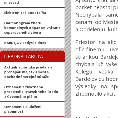
miestach
parket neostal pr
Elektronická podateľňa
Nechýbala sam
cenami od Mesta
Harmonogram zberu
komunálnych odpadov, vrátane
a Oddeleniu kult
separovaného zberu
Priestor na akci
BARDEJOV kedysi a dnes
oficiálnemu u
stránkou Bardejo
ÚRADNÁ TABUĽA
chýbala už vyše
Aktuálna ponuka predaja a
Kolegu, vďaka 
prenájmu majetku mesta,
obchodné verejné súťaže
Bardejovicu hodn
výsledky na s
Oznámenia životného
prostredia, stavebného úradu
zhodnotilo akciu 
a územného plánu
Oznámenia o uložení
písomnosti