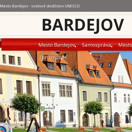
Mesto Bardejov - svetové dedičstvo UNESCO
BARDEJOV
Mesto Bardejov
Samospráva
Mests
Turizmus