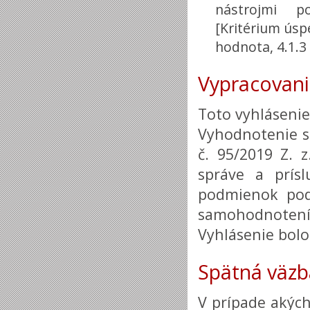
nástrojmi po
[Kritérium úspe
hodnota, 4.1.3
Vypracovani
Toto vyhlásenie
Vyhodnotenie s
č. 95/2019 Z. 
správe a prís
podmienok pod
samohodnoten
Vyhlásenie bolo
Spätná väzb
V prípade akýc