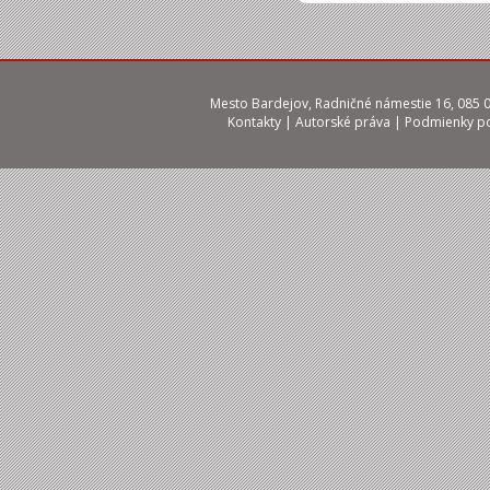
Mesto Bardejov, Radničné námestie 16, 085 01
Kontakty
|
Autorské práva
|
Podmienky po