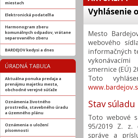
miestach
Vyhlásenie o
Elektronická podateľňa
Harmonogram zberu
Mesto Bardejo
komunálnych odpadov, vrátane
separovaného zberu
webového sídl
informačných te
BARDEJOV kedysi a dnes
vykonávacími
ÚRADNÁ TABUĽA
smernice (EÚ) 2
Toto vyhlás
Aktuálna ponuka predaja a
prenájmu majetku mesta,
www.bardejov.
obchodné verejné súťaže
Stav súladu
Oznámenia životného
prostredia, stavebného úradu
a územného plánu
Toto webové s
95/2019 Z. z.
Oznámenia o uložení
písomnosti
správe a prís