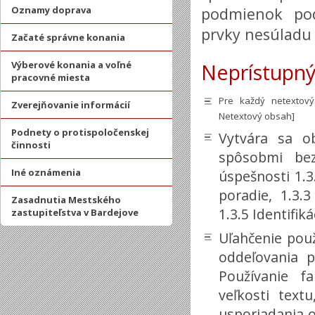
Oznamy doprava
podmienok pod
prvky nesúladu 
Začaté správne konania
Výberové konania a voľné
Neprístupn
pracovné miesta
Pre každý netextový
Zverejňovanie informácií
Netextový obsah]
Podnety o protispoločenskej
Vytvára sa o
činnosti
spôsobmi bez
Iné oznámenia
úspešnosti 1.3
poradie, 1.3.
Zasadnutia Mestského
1.3.5 Identifik
zastupiteľstva v Bardejove
Uľahčenie pou
oddeľovania p
Používanie fa
veľkosti text
usporiadania o