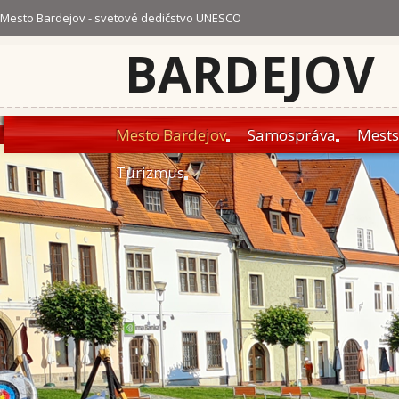
Mesto Bardejov - svetové dedičstvo UNESCO
BARDEJOV
Mesto Bardejov
Samospráva
Mests
Turizmus