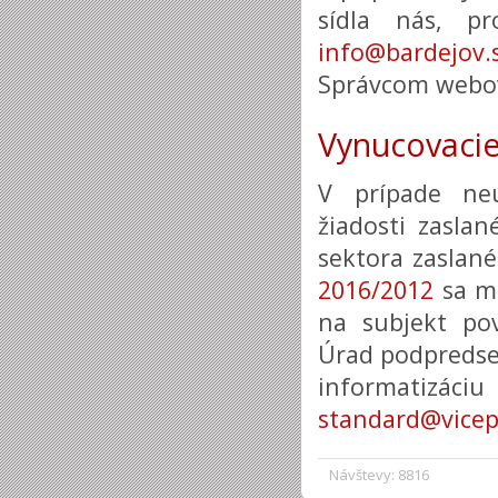
sídla nás, pr
info@bardejov.
Správcom webov
Vynucovacie
V prípade ne
žiadosti zasla
sektora zaslané
2016/2012
sa mô
na subjekt po
Úrad podpredsed
informati
standard@vicep
Návštevy: 8816