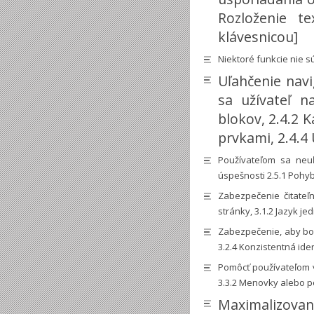
Rozloženie t
klávesnicou]
Niektoré funkcie nie s
Uľahčenie navi
sa užívateľ n
blokov, 2.4.2 
prvkami, 2.4.4
Používateľom sa neuľ
úspešnosti 2.5.1 Pohy
Zabezpečenie čitateľn
stránky, 3.1.2 Jazyk jed
Zabezpečenie, aby bol
3.2.4 Konzistentná iden
Pomôcť používateľom vy
3.3.2 Menovky alebo p
Maximalizova