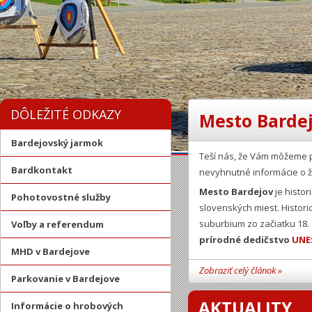
DÔLEŽITÉ ODKAZY
Mesto Bardej
Bardejovský jarmok
Teší nás, že Vám môžeme 
Bardkontakt
nevyhnutné informácie o ž
Mesto Bardejov
je histor
Pohotovostné služby
slovenských miest. Histor
suburbium zo začiatku 18.
Voľby a referendum
prírodné dedičstvo
UNE
MHD v Bardejove
Zobraziť celý článok »
Parkovanie v Bardejove
AKTUALITY
Informácie o hrobových