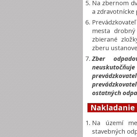
Na zbernom dvo
a zdravotnícke
Prevádzkovateľ
mesta drobný
zbierané zlož
zberu ustanov
Zber odpado
neuskutočňu
prevádzkova
prevádzkova
ostatných odpa
Nakladanie
Na území mes
stavebných od