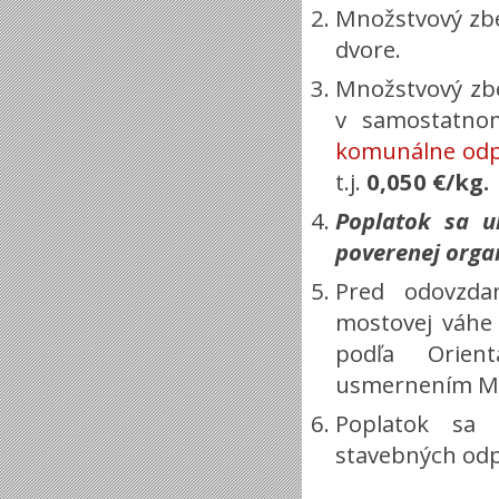
Množstvový zb
dvore.
Množstvový zbe
v samostatn
komunálne odp
t.j.
0,050 €/kg.
Poplatok sa u
poverenej organ
Pred odovzda
mostovej váhe
podľa Orien
usmernením Mini
Poplatok sa 
stavebných odp