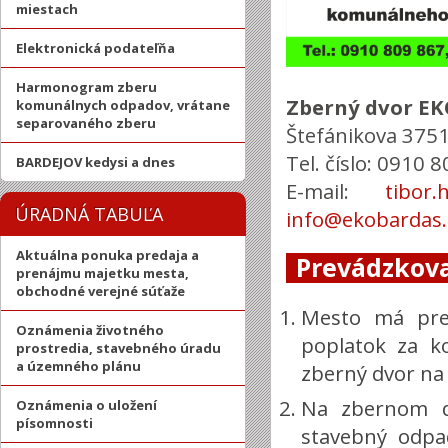
miestach
Elektronická podateľňa
Harmonogram zberu
Zberný dvor EKO
komunálnych odpadov, vrátane
separovaného zberu
Štefánikova 3751
Tel. číslo: 0910 
BARDEJOV kedysi a dnes
E-mail:
tibor
ÚRADNÁ TABUĽA
info@ekobardas.
Aktuálna ponuka predaja a
Prevádzkov
prenájmu majetku mesta,
obchodné verejné súťaže
Mesto má pre
Oznámenia životného
poplatok za k
prostredia, stavebného úradu
a územného plánu
zberný dvor na 
Na zbernom d
Oznámenia o uložení
písomnosti
stavebný odpa