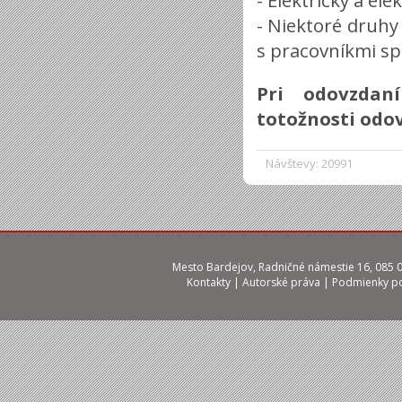
- Elektrický a el
- Niektoré druh
s pracovníkmi sp
Pri odovzdan
totožnosti odo
Návštevy: 20991
Mesto Bardejov, Radničné námestie 16, 085 01
Kontakty
|
Autorské práva
|
Podmienky po