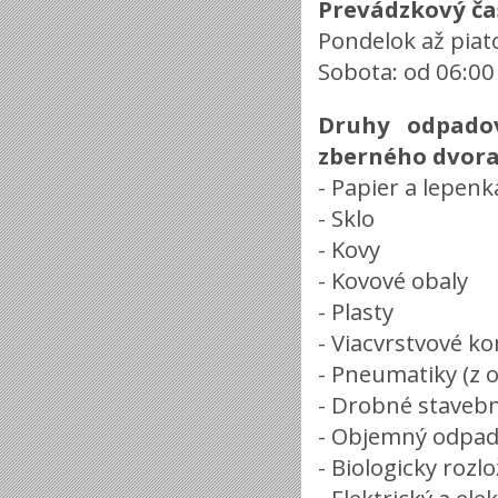
Prevádzkový ča
Pondelok až piat
Sobota: od 06:00
Druhy odpado
zberného dvora
- Papier a lepenk
- Sklo
- Kovy
- Kovové obaly
- Plasty
- Viacvrstvové k
- Pneumatiky (z 
- Drobné staveb
- Objemný odpad, 
- Biologicky rozl