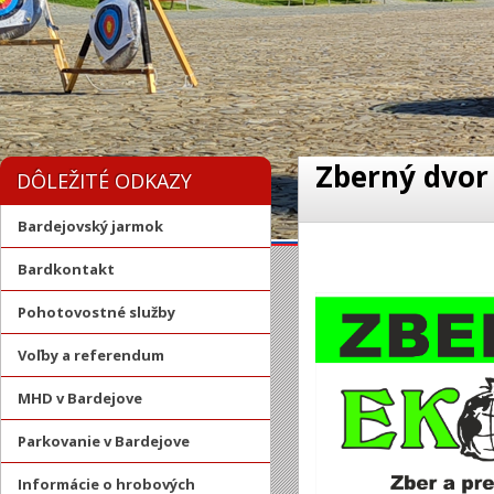
Zberný dvor
DÔLEŽITÉ ODKAZY
Bardejovský jarmok
Bardkontakt
Pohotovostné služby
Voľby a referendum
MHD v Bardejove
Parkovanie v Bardejove
Informácie o hrobových