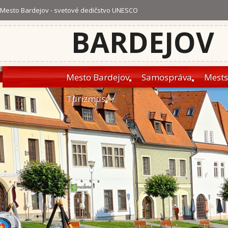
Mesto Bardejov - svetové dedičstvo UNESCO
BARDEJOV
Mesto Bardejov
Samospráva
Mests
Turizmus