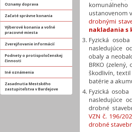
komunálneh
Oznamy doprava
ustanovenom 
Začaté správne konania
drobnými stav
Výberové konania a voľné
nakladania s
pracovné miesta
Fyzická osob
Zverejňovanie informácií
nasledujúce o
obaly a neobalo
Podnety o protispoločenskej
činnosti
BRKO (zelený, 
škodlivín, text
Iné oznámenia
batérie a akum
Zasadnutia Mestského
zastupiteľstva v Bardejove
Fyzická osoba
nasledujúce o
drobné staveb
VZN č. 196/20
drobné staveb