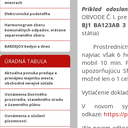
miestach
Príklad odosla
Elektronická podateľňa
OBVODE Č. I. pre
BJ1 BA123AB 3
Harmonogram zberu
komunálnych odpadov, vrátane
státia)
separovaného zberu
Prostredníc
BARDEJOV kedysi a dnes
najviac však 6 
ÚRADNÁ TABUĽA
mobil 10 min. 
upozorňujúcu S
Aktuálna ponuka predaja a
možné len o 1 ce
prenájmu majetku mesta,
obchodné verejné súťaže
Vytlačenie dokla
Oznámenia životného
prostredia, stavebného úradu
a územného plánu
V novom sys
odkaze:
https://
Oznámenia o uložení
písomnosti
(Na novom odkaze