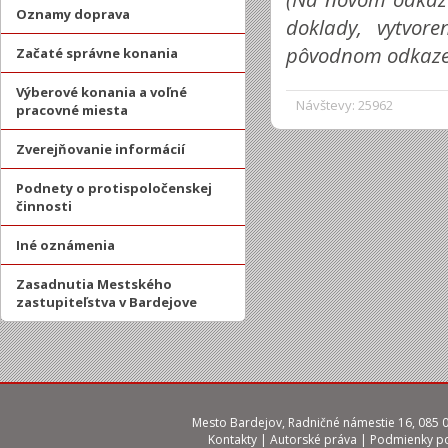
Oznamy doprava
doklady, vytvor
pôvodnom odkaze
Začaté správne konania
Výberové konania a voľné
Návštevy: 25962
pracovné miesta
Zverejňovanie informácií
Podnety o protispoločenskej
činnosti
Iné oznámenia
Zasadnutia Mestského
zastupiteľstva v Bardejove
Mesto Bardejov, Radničné námestie 16, 085 01
Kontakty
|
Autorské práva
|
Podmienky po