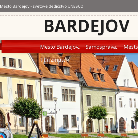
Mesto Bardejov - svetové dedičstvo UNESCO
BARDEJOV
Mesto Bardejov
Samospráva
Mests
Turizmus