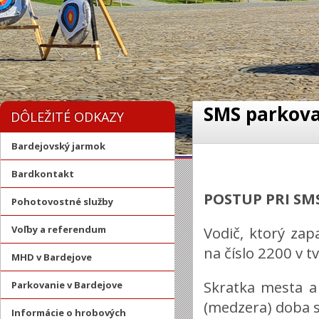
SMS parkova
DÔLEŽITÉ ODKAZY
Bardejovský jarmok
Bardkontakt
POSTUP PRI SM
Pohotovostné služby
Voľby a referendum
Vodič, ktorý za
na číslo 2200 v tv
MHD v Bardejove
Skratka mesta a
Parkovanie v Bardejove
(medzera) doba s
Informácie o hrobových