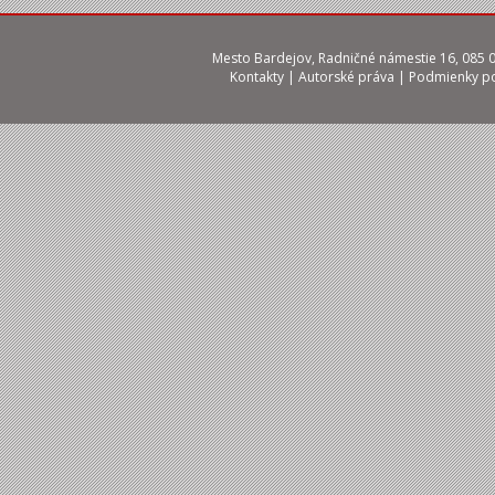
Mesto Bardejov, Radničné námestie 16, 085 01
Kontakty
|
Autorské práva
|
Podmienky po