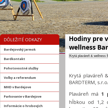
Hodiny pre v
DÔLEŽITÉ ODKAZY
wellness Ba
Bardejovský jarmok
Krytá plaváreň & wellness 
Bardkontakt
Pohotovostné služby
Krytá plaváreň &
Voľby a referendum
BARDTERM, s.r.o.
MHD v Bardejove
Plaváreň má
1 
Parkovanie v Bardejove
hĺbkou od 1,2 
Informácie o hrobových