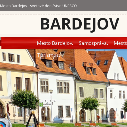
Mesto Bardejov - svetové dedičstvo UNESCO
BARDEJOV
Mesto Bardejov
Samospráva
Mests
Turizmus