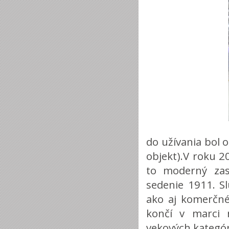
do užívania bol 
objekt).V roku 2
to moderný zas
sedenie 1911. Sl
ako aj komerčné
končí v marci 
vekových kategóri