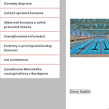
Oznamy doprava
Začaté správne konania
Výberové konania a voľné
pracovné miesta
Zverejňovanie informácií
Podnety o protispoločenskej
činnosti
Iné oznámenia
Zasadnutia Mestského
zastupiteľstva v Bardejove
Zimný štadión