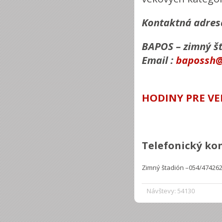
Kontaktná adres
BAPOS – zimný št
Email :
bapossh@
HODINY PRE VE
Telefonický ko
Zimný štadión –
054/47426
Návštevy: 54130