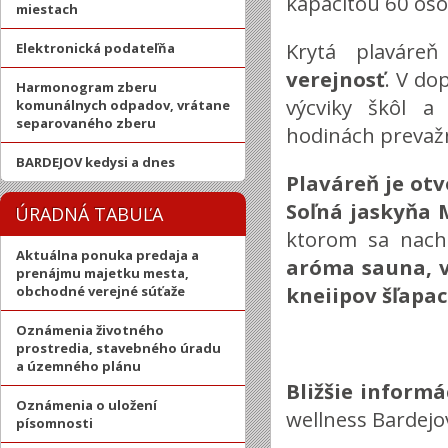
kapacitou 60 os
miestach
Krytá plaváre
Elektronická podateľňa
verejnosť
. V do
Harmonogram zberu
výcviky škôl a
komunálnych odpadov, vrátane
separovaného zberu
hodinách prevažn
BARDEJOV kedysi a dnes
Plaváreň je otv
Soľná jaskyňa
ÚRADNÁ TABUĽA
ktorom sa nac
Aktuálna ponuka predaja a
aróma sauna, v
prenájmu majetku mesta,
kneiipov šľapac
obchodné verejné súťaže
Oznámenia životného
prostredia, stavebného úradu
a územného plánu
Bližšie inform
Oznámenia o uložení
wellness Bardejo
písomnosti