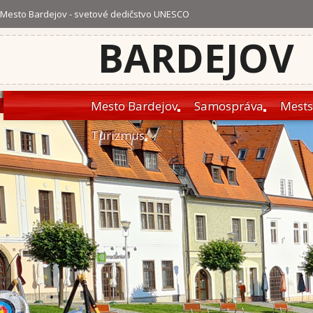
Mesto Bardejov - svetové dedičstvo UNESCO
BARDEJOV
Mesto Bardejov
Samospráva
Mests
Turizmus