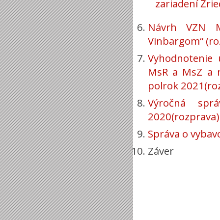
zariadení Žri
Návrh VZN M
Vinbargom“ (ro
Vyhodnotenie 
MsR a MsZ a n
polrok 2021(ro
Výročná spr
2020(rozprava)
Správa o vybavo
Záver