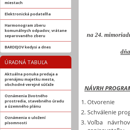
miestach
Elektronická podateľňa
Harmonogram zberu
komunálnych odpadov, vrátane
na 24. mimoriadn
separovaného zberu
BARDEJOV kedysi a dnes
dňa
ÚRADNÁ TABUĽA
Aktuálna ponuka predaja a
prenájmu majetku mesta,
obchodné verejné súťaže
NÁVRH PROGRA
Oznámenia životného
Otvorenie
prostredia, stavebného úradu
a územného plánu
Schválenie pr
Oznámenia o uložení
Voľba návrhov
písomnosti