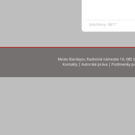
Návštevy: 8817
Mesto Bardejov, Radničné námestie 16, 085 01
Kontakty
|
Autorské práva
|
Podmienky po