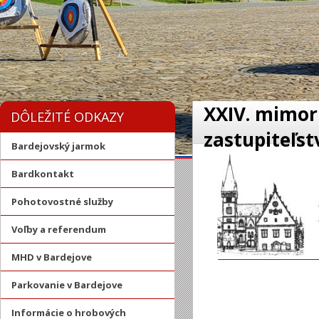
XXIV. mimor
DÔLEŽITÉ ODKAZY
zastupiteľst
Bardejovský jarmok
Bardkontakt
Pohotovostné služby
Voľby a referendum
MHD v Bardejove
Parkovanie v Bardejove
Informácie o hrobových