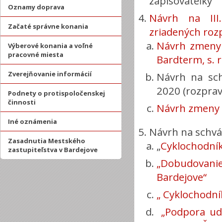
zapisovateľky
Oznamy doprava
Návrh na II
Začaté správne konania
zriadených rozp
Návrh zmeny 
Výberové konania a voľné
pracovné miesta
Bardterm, s. r
Zverejňovanie informácií
Návrh na sch
2020 (rozprav
Podnety o protispoločenskej
činnosti
Návrh zmeny r
Iné oznámenia
Návrh na schvál
Zasadnutia Mestského
„
Cyklochodník 
zastupiteľstva v Bardejove
„Dobudovanie 
Bardejove“
„ Cyklochodní
„Podpora udr