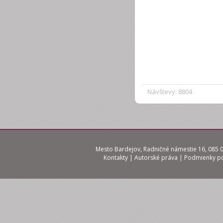
Návštevy: 8804
Mesto Bardejov, Radničné námestie 16, 085 01
Kontakty
|
Autorské práva
|
Podmienky po