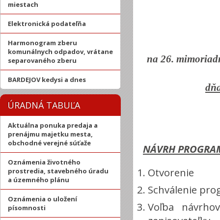
miestach
Elektronická podateľňa
Harmonogram zberu
komunálnych odpadov, vrátane
na 26. mimoriadn
separovaného zberu
BARDEJOV kedysi a dnes
dňa
ÚRADNÁ TABUĽA
Aktuálna ponuka predaja a
prenájmu majetku mesta,
obchodné verejné súťaže
NÁVRH PROGRA
Oznámenia životného
Otvorenie
prostredia, stavebného úradu
a územného plánu
Schválenie pr
Oznámenia o uložení
Voľba návrhov
písomnosti