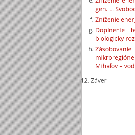
Zníženie ene
gen. L. Svobo
Zníženie ener
Doplnenie te
biologicky ro
Zásobovani
mikroregióne
Mihaľov – vo
Záver