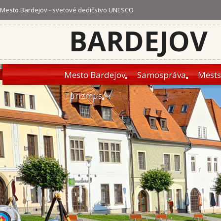
Mesto Bardejov - svetové dedičstvo UNESCO
BARDEJOV
Mesto Bardejov
Samospráva
Mests
Turizmus