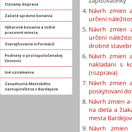
zapisovateľky
Oznamy doprava
Návrh zmien a
Začaté správne konania
určení náležito
Výberové konania a voľné
Návrh zmien 
pracovné miesta
určení náležit
Zverejňovanie informácií
drobné stavebn
Návrh zmien a
Podnety o protispoločenskej
činnosti
nakladaní s 
(rozprava)
Iné oznámenia
Návrh zmien a
Zasadnutia Mestského
zastupiteľstva v Bardejove
poskytovaní dot
Návrh zmien a 
na dieťa a žia
mesta Bardejov
Návrh zmien 