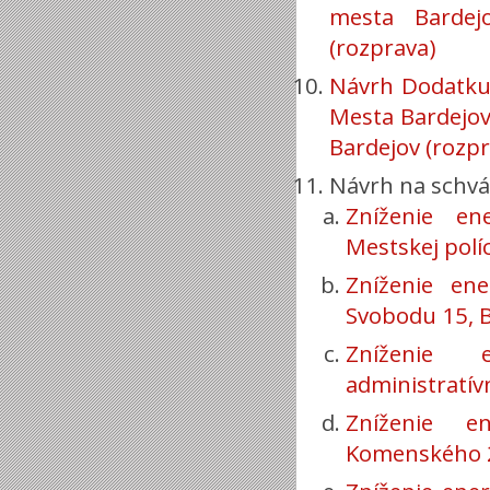
mesta Bardej
(rozprava)
Návrh Dodatku č
Mesta Bardejov
Bardejov (rozpr
Návrh na schvál
Zníženie en
Mestskej polí
Zníženie en
Svobodu 15, 
Zníženie 
administratív
Zníženie e
Komenského 2