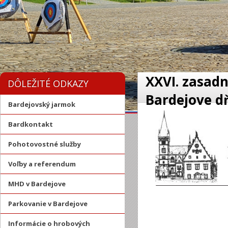
XXVI. zasadn
DÔLEŽITÉ ODKAZY
Bardejove dň
Bardejovský jarmok
Bardkontakt
Pohotovostné služby
Voľby a referendum
MHD v Bardejove
Parkovanie v Bardejove
Informácie o hrobových