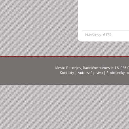
Návštevy: 6174
Mesto Bardejov, Radničné námestie 16, 085 01
Kontakty
|
Autorské práva
|
Podmienky po