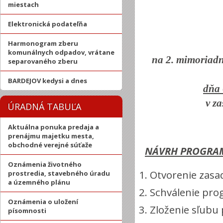
miestach
Elektronická podateľňa
Harmonogram zberu
komunálnych odpadov, vrátane
na 2. mimoriadn
separovaného zberu
BARDEJOV kedysi a dnes
dňa 
v z
ÚRADNÁ TABUĽA
Aktuálna ponuka predaja a
prenájmu majetku mesta,
obchodné verejné súťaže
NÁVRH PROGRA
Oznámenia životného
Otvorenie zasa
prostredia, stavebného úradu
a územného plánu
Schválenie pr
Oznámenia o uložení
Zloženie sľubu
písomnosti