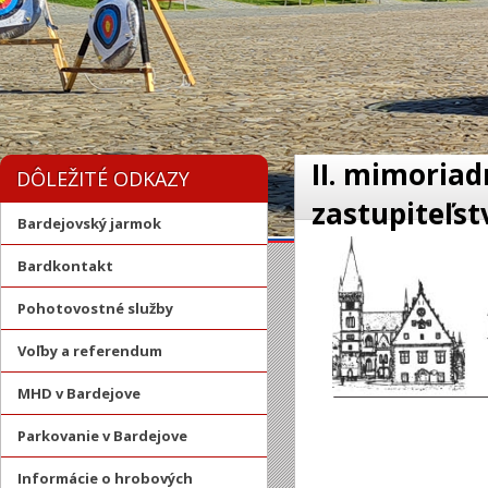
II. mimoria
DÔLEŽITÉ ODKAZY
zastupiteľst
Bardejovský jarmok
Bardkontakt
Pohotovostné služby
Voľby a referendum
MHD v Bardejove
Parkovanie v Bardejove
Informácie o hrobových