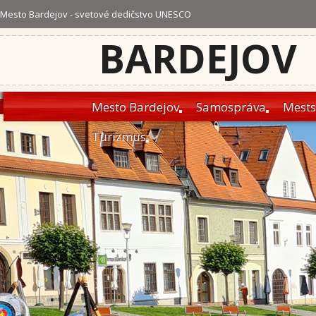
Mesto Bardejov - svetové dedičstvo UNESCO
BARDEJOV
Mesto Bardejov
Samospráva
Mests
Turizmus