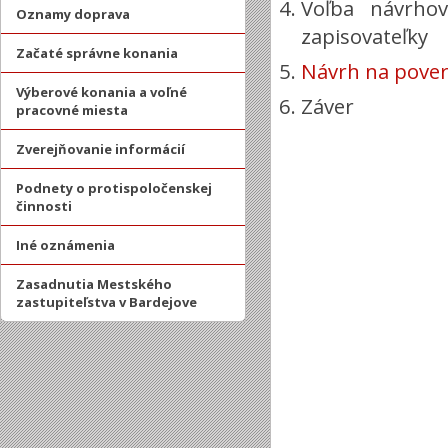
Voľba návrhov
Oznamy doprava
zapisovateľky
Začaté správne konania
Návrh na pover
Výberové konania a voľné
Záver
pracovné miesta
Zverejňovanie informácií
Podnety o protispoločenskej
činnosti
Iné oznámenia
Zasadnutia Mestského
zastupiteľstva v Bardejove