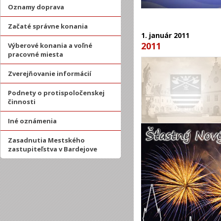
Oznamy doprava
Začaté správne konania
1.
január
2011
2011
Výberové konania a voľné
pracovné miesta
Zverejňovanie informácií
Podnety o protispoločenskej
činnosti
Iné oznámenia
Zasadnutia Mestského
zastupiteľstva v Bardejove