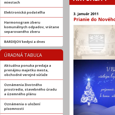
miestach
Elektronická podateľňa
3.
január
2011
Prianie do Novéh
Harmonogram zberu
komunálnych odpadov, vrátane
separovaného zberu
BARDEJOV kedysi a dnes
ÚRADNÁ TABUĽA
Aktuálna ponuka predaja a
prenájmu majetku mesta,
obchodné verejné súťaže
Oznámenia životného
prostredia, stavebného úradu
a územného plánu
Oznámenia o uložení
písomnosti