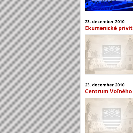
23.
december
2010
Ekumenické priví
23.
december
2010
Centrum Voľného