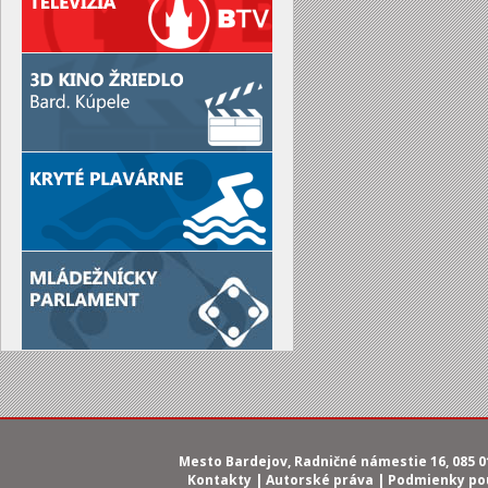
Mesto Bardejov, Radničné námestie 16, 085 01 
Kontakty
|
Autorské práva
|
Podmienky po