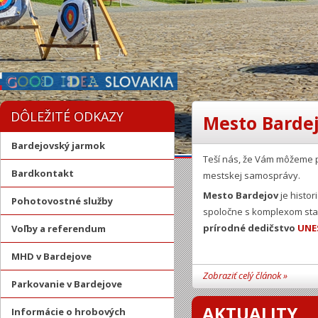
DÔLEŽITÉ ODKAZY
Mesto Bardej
Bardejovský jarmok
Teší nás, že Vám môžeme 
Bardkontakt
mestskej samosprávy.
Mesto Bardejov
je histor
Pohotovostné služby
spoločne s komplexom stav
prírodné dedičstvo
UNE
Voľby a referendum
MHD v Bardejove
Zobraziť celý článok »
Parkovanie v Bardejove
AKTUALITY
Informácie o hrobových