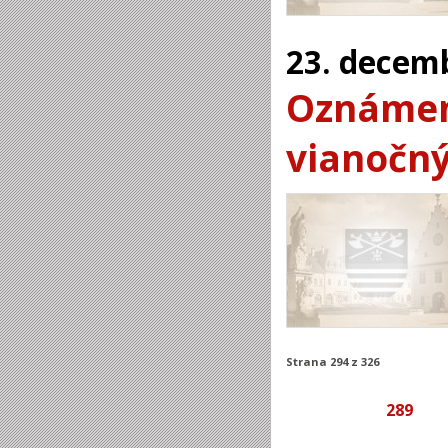
23.
decem
Oznámeni
vianočný
Strana 294 z 326
289