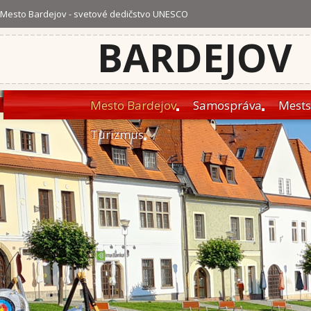
Mesto Bardejov - svetové dedičstvo UNESCO
BARDEJOV
Mesto Bardejov
Samospráva
Mests
Turizmus