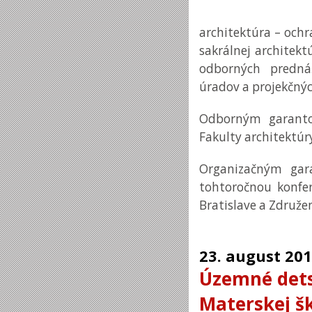
architektúra – och
sakrálnej architek
odborných predná
úradov a projekčnýc
Odborným garantom
Fakulty architektúry
Organizačným gar
tohtoročnou konfer
Bratislave a Združen
23.
august
201
Územné dets
Materskej š