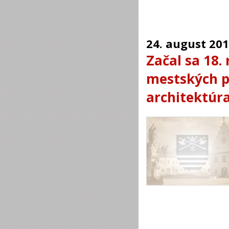
24.
august
201
Začal sa 18.
mestských p
architektúr