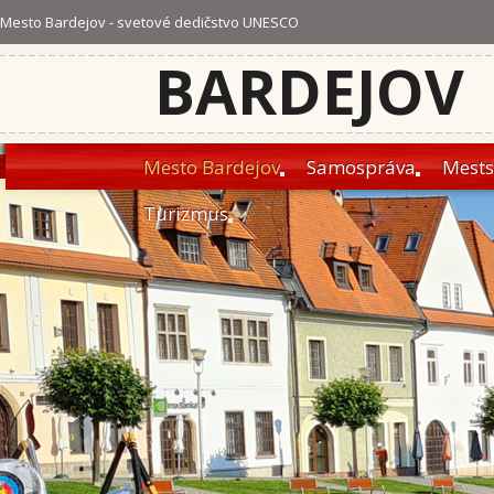
Mesto Bardejov - svetové dedičstvo UNESCO
BARDEJOV
Mesto Bardejov
Samospráva
Mests
Turizmus