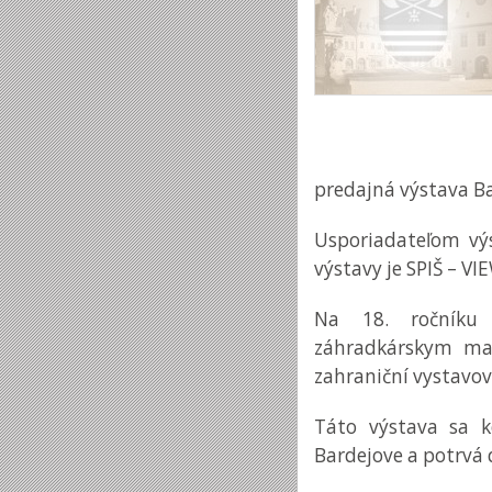
predajná výstava B
Usporiadateľom výs
výstavy je SPIŠ – VI
Na 18. ročníku 
záhradkárskym mat
zahraniční vystavov
Táto výstava sa k
Bardejove a potrvá d