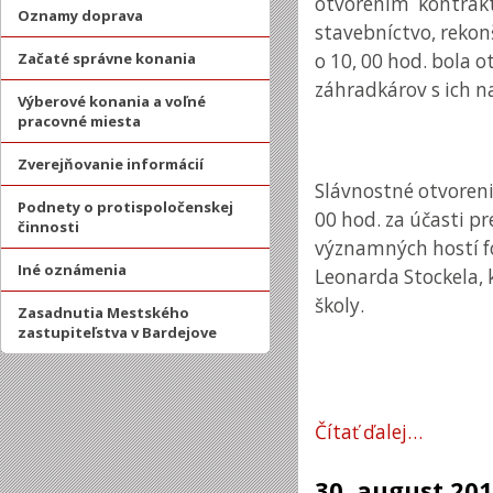
otvorením kontrakt
Oznamy doprava
stavebníctvo, reko
Začaté správne konania
o 10, 00 hod. bola 
záhradkárov s ich n
Výberové konania a voľné
pracovné miesta
Zverejňovanie informácií
Slávnostné otvoreni
Podnety o protispoločenskej
00 hod. za účasti p
činnosti
významných hostí f
Iné oznámenia
Leonarda Stockela, k
školy.
Zasadnutia Mestského
zastupiteľstva v Bardejove
Čítať ďalej…
30.
august
201