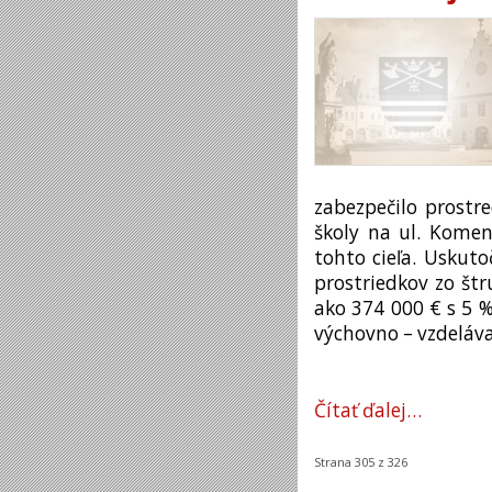
zabezpečilo prostr
školy na ul. Komen
tohto cieľa. Uskuto
prostriedkov zo št
ako 374 000 € s 5 
výchovno – vzdeláv
Čítať ďalej…
Strana 305 z 326