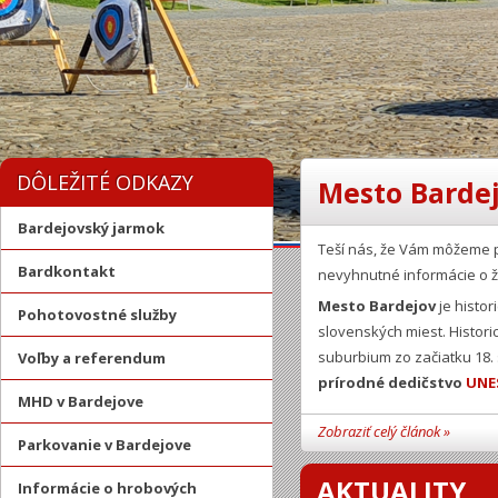
DÔLEŽITÉ ODKAZY
Mesto Bardej
Bardejovský jarmok
Teší nás, že Vám môžeme 
Bardkontakt
nevyhnutné informácie o ž
Mesto Bardejov
je histor
Pohotovostné služby
slovenských miest. Histor
suburbium zo začiatku 18.
Voľby a referendum
prírodné dedičstvo
UNE
MHD v Bardejove
Zobraziť celý článok »
Parkovanie v Bardejove
AKTUALITY
Informácie o hrobových