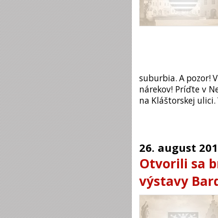
suburbia. A pozor!
nárekov! Príďte v N
na Kláštorskej ulici.
26.
august
201
Otvorili sa 
výstavy Bar