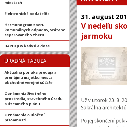
miestach
Elektronická podateľňa
31.
august
201
V nedeľu sko
Harmonogram zberu
komunálnych odpadov, vrátane
jarmoku
separovaného zberu
BARDEJOV kedysi a dnes
ÚRADNÁ TABUĽA
Aktuálna ponuka predaja a
prenájmu majetku mesta,
obchodné verejné súťaže
Oznámenia životného
prostredia, stavebného úradu
Už v utorok 23. 8.
a územného plánu
Sakrálna architektú
Oznámenia o uložení
písomnosti
Po jej skončení pokr