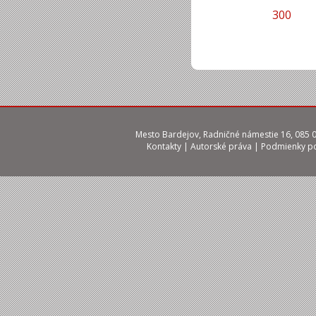
300
Mesto Bardejov, Radničné námestie 16, 085 01
Kontakty
|
Autorské práva
|
Podmienky po