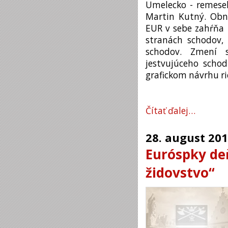
Umelecko - remesel
Martin Kutný. Obn
EUR v sebe zahŕňa
stranách schodov,
schodov. Zmení s
jestvujúceho scho
grafickom návrhu ri
Čítať ďalej…
28.
august
201
Euróspky deň
židovstvo“