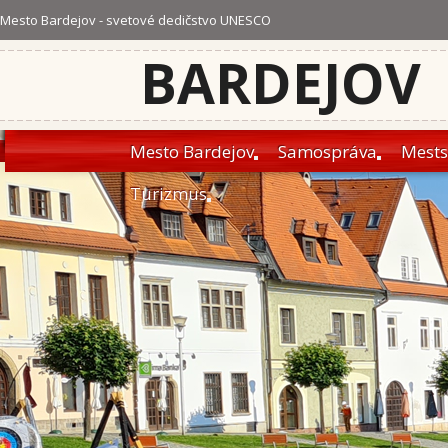
Mesto Bardejov - svetové dedičstvo UNESCO
BARDEJOV
Mesto Bardejov
Samospráva
Mests
Turizmus