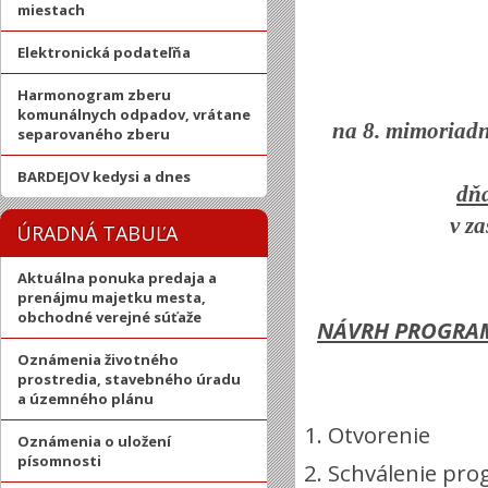
miestach
Elektronická podateľňa
Harmonogram zberu
komunálnych odpadov, vrátane
na 8. mimoriadn
separovaného zberu
BARDEJOV kedysi a dnes
dňa
v z
ÚRADNÁ TABUĽA
Aktuálna ponuka predaja a
prenájmu majetku mesta,
obchodné verejné súťaže
NÁVRH PROGRA
Oznámenia životného
prostredia, stavebného úradu
a územného plánu
Otvorenie
Oznámenia o uložení
písomnosti
Schválenie pr