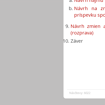
Návrh nájmu 
Návrh na zm
príspevku spol
Návrh zmien 
(rozprava)
Záver
Návštevy: 6022