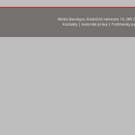
Mesto Bardejov, Radničné námestie 16, 085 01
Kontakty
|
Autorské práva
|
Podmienky po