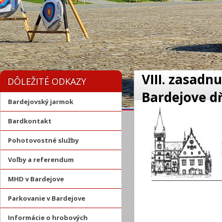
VIII. zasadn
DÔLEŽITÉ ODKAZY
Bardejove dň
Bardejovský jarmok
Bardkontakt
Pohotovostné služby
Voľby a referendum
MHD v Bardejove
Parkovanie v Bardejove
Informácie o hrobových