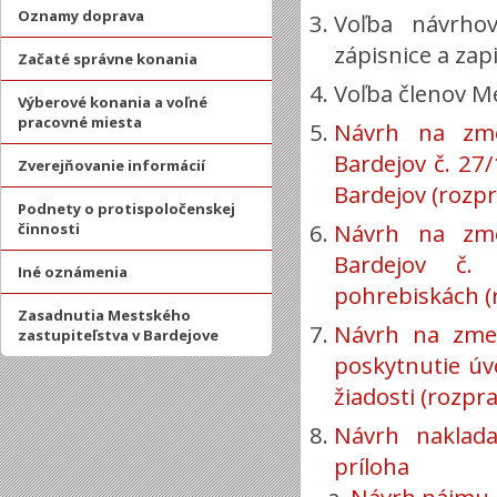
Oznamy doprava
Voľba návrhov
zápisnice a zap
Začaté správne konania
Voľba členov Me
Výberové konania a voľné
pracovné miesta
Návrh na zme
Bardejov č. 2
Zverejňovanie informácií
Bardejov (rozpr
Podnety o protispoločenskej
Návrh na zme
činnosti
Bardejov č.
Iné oznámenia
pohrebiskách (
Zasadnutia Mestského
Návrh na zme
zastupiteľstva v Bardejove
poskytnutie úv
žiadosti (rozpr
Návrh naklad
príloha