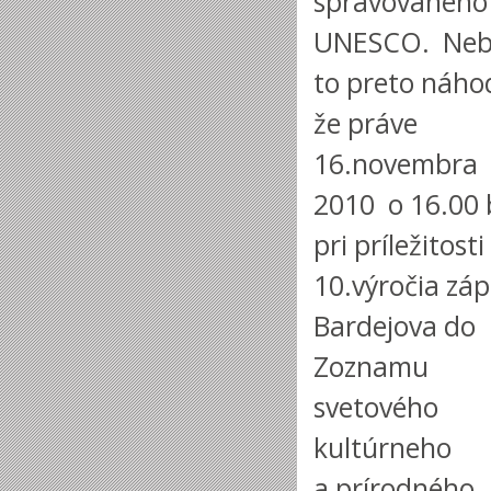
spravovaného
UNESCO. Neb
to preto náho
že práve
16.novembra
2010 o 16.00 
pri príležitosti
10.výročia záp
Bardejova do
Zoznamu
svetového
kultúrneho
a prírodného