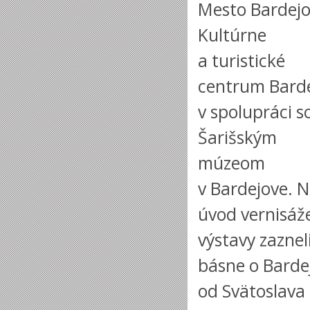
Mesto Bardejo
Kultúrne
a turistické
centrum Bard
v spolupráci s
Šarišským
múzeom
v Bardejove. 
úvod vernisáž
výstavy zaznel
básne o Barde
od Svätoslava