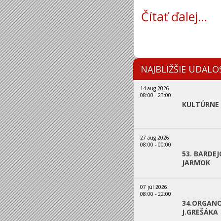
Čítať ďalej…
NAJBLIŽŠIE UDALO
14 aug 2026
08:00
-
23:00
KULTÚRNE 
27 aug 2026
08:00
-
00:00
53. BARDE
JARMOK
07 júl 2026
08:00
-
22:00
34.ORGANO
J.GREŠÁKA