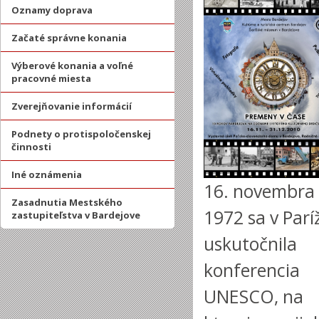
Oznamy doprava
Začaté správne konania
Výberové konania a voľné
pracovné miesta
Zverejňovanie informácií
Podnety o protispoločenskej
činnosti
Iné oznámenia
16. novembra
Zasadnutia Mestského
1972 sa v Parí
zastupiteľstva v Bardejove
uskutočnila
konferencia
UNESCO, na