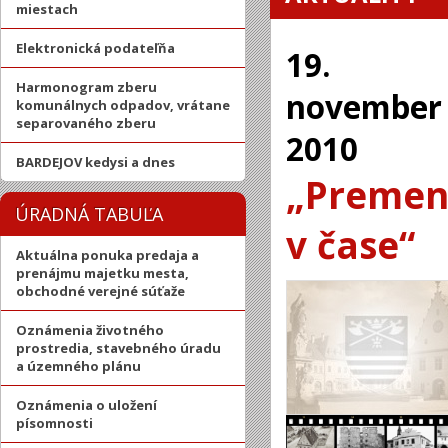
miestach
Elektronická podateľňa
19.
Harmonogram zberu
november
komunálnych odpadov, vrátane
separovaného zberu
2010
BARDEJOV kedysi a dnes
„Premen
ÚRADNÁ TABUĽA
v čase“
Aktuálna ponuka predaja a
prenájmu majetku mesta,
obchodné verejné súťaže
Oznámenia životného
prostredia, stavebného úradu
a územného plánu
Oznámenia o uložení
písomnosti