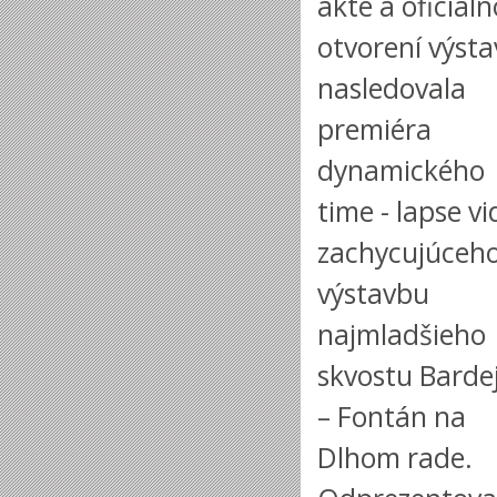
akte a oficiál
otvorení výsta
nasledovala
premiéra
dynamického
time - lapse v
zachycujúceh
výstavbu
najmladšieho
skvostu Barde
– Fontán na
Dlhom rade.