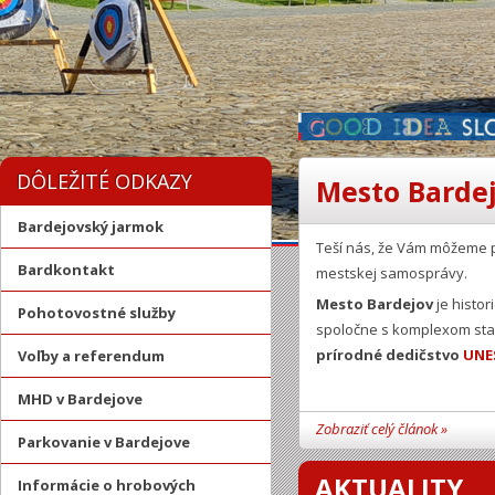
DÔLEŽITÉ ODKAZY
Mesto Bardej
Bardejovský jarmok
Teší nás, že Vám môžeme 
Bardkontakt
mestskej samosprávy.
Mesto Bardejov
je histor
Pohotovostné služby
spoločne s komplexom stav
prírodné dedičstvo
UNE
Voľby a referendum
MHD v Bardejove
Zobraziť celý článok »
Parkovanie v Bardejove
AKTUALITY
Informácie o hrobových