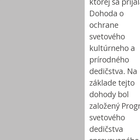
ktorej sa prija
Dohoda o
ochrane
svetového
kultúrneho a
prírodného
dedičstva. Na
základe tejto
dohody bol
založený Pro
svetového
dedičstva