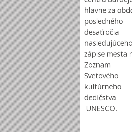
hlavne za obd
posledného
desaťročia
nasledujúceho
zápise mesta 
Zoznam
Svetového
kultúrneho
dedičstva
UNESCO.