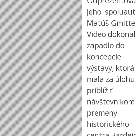
Odprezentova
jeho spoluaut
Matúš Gmitte
Video dokonal
zapadlo do
koncepcie
výstavy, ktorá
mala za úlohu
priblížiť
návštevníkom
premeny
historického
centra Bardej