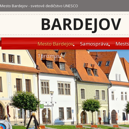
Mesto Bardejov - svetové dedičstvo UNESCO
BARDEJOV
Mesto Bardejov
Samospráva
Mests
Turizmus