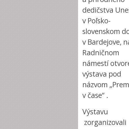
dedičstva Une
v Poľsko-
slovenskom d
v Bardejove, n
Radničnom
námestí otvor
výstava pod
názvom „Pre
v čase“ .
Výstavu
zorganizovali