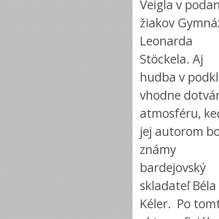
Veigla v podan
žiakov Gymná
Leonarda
Stöckela. Aj
hudba v podk
vhodne dotvár
atmosféru, ke
jej autorom bo
známy
bardejovský
skladateľ Béla
Kéler. Po tom